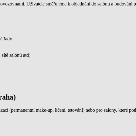
ce provozovnami. Uživatele směřujeme k objednání do salónu a budován
vé řady
sítě salónů atd)
raha)
ací (permanentní make-up, líčení, tetování) nebo pro salony, které pot