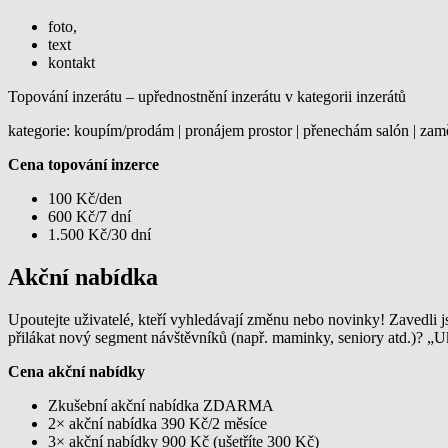
foto,
text
kontakt
Topování inzerátu – upřednostnění inzerátu v kategorii inzerátů
kategorie: kou­pím/prodám | pro­nájem prostor | přenechám salón | zamě
Cena topování inzerce
100 Kč/den
600 Kč/7 dní
1.500 Kč/30 dní
Akční nabídka
Upoutejte uživatelé, kteří vyhledávají změnu nebo novinky! Zavedli
přilákat nový segment návštěvníků (např. maminky, seniory atd.)? „U
Cena akční nabídky
Zkušební akční nabídka ZDARMA
2× akční nabídka 390 Kč/2 měsíce
3× akční nabídky 900 Kč (ušetříte 300 Kč)