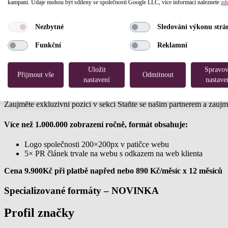
kampaní. Údaje mohou být sdíleny se společností Google LLC, více informací naleznete
zd
Propagujte své služby po celém webu nebo jenom na titulní stránce, kt
Nezbytné
Sledování výkonu strá
Cena (cena za měsíc):
Funkční
Reklamní
Banner 971×90 celý web 6.000 Kč/ měsíc/ 300.000 zobrazení
Banner 300×300 celý web 4.500 Kč
Uložit
Spravov
Přijmout vše
Odmítnout
nastavení
nastave
Partneři
Zaujměte exkluzivní pozicí v sekci Staňte se naším partnerem a zaujm
Více než 1.000.000 zobrazení ročně, formát obsahuje:
Logo společnosti 200×200px v patičce webu
5× PR článek trvale na webu s odkazem na web klienta
Cena 9.900Kč při platbě napřed nebo 890 Kč/měsíc x 12 měsíců
Specializované formáty – NOVINKA
Profil značky