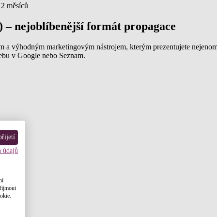
12 měsíců
) – nejoblíbenější formát propagace
ělým a výhodným marketingovým nástrojem, kterým prezentujete nejenom
 webu v Google nebo Seznam.
řijetí
h údajů
ní
řijmout
okie.