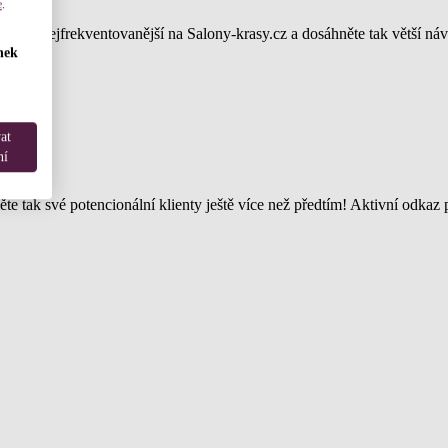
e
.
erá je nejfrekventovanější na Salony-krasy.cz a dosáhněte tak větší náv
nek
at
ní
ěte tak své potencionální klienty ještě více než předtím! Aktivní odka