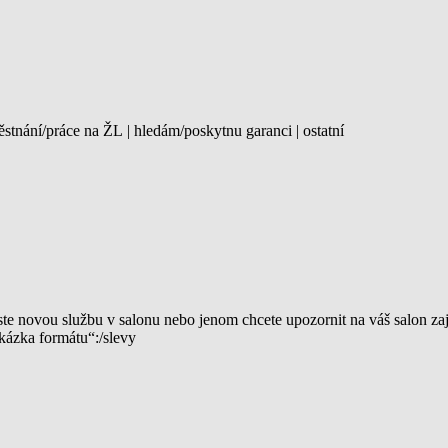
s­tnání/práce na ŽL | hledám/pos­kytnu garanci | ostatní
 jste novou službu v salonu nebo jenom chcete upozornit na váš salon 
kázka formátu“:/slevy