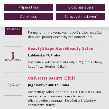
možnost splnit si svá přání týkající se malých i
velkých tetování, úprav a dekorací těla.
Přijmout vše
Uložit nastavení
Odmítnout
Spravovat nastavení
Delicate Permanent & Cosmetics
Na Příkopě 17, Praha
Permanentní makeup, kosmetické služby, masáže,
depilace, prodej kosmetiky pro domácí péči.
BeautyShape Hair&Beauty Salon
Lublaňská 47, Praha
Kosmetika, odstranění celulitidy (LPG), fotoepilace,
kadeřnictví (Horké nůžky).
OxiSecret Beauty Clinic
Jugoslávská 481/12, Praha
Kosmetický salon Praha OXISECRET BEAUTY CLINIC
nabízí vysokou úroveň nejmodernějšího
přístrojového a manuálního ošetření. Všechny
kosmetické služby…