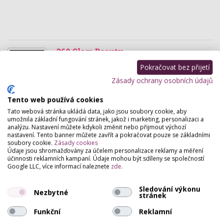
360 Glam Beauty
Italská 324/19, Praha
Pokračovat bez přijetí
Nové nehtové studio nacházející se na Praze 2 -
Zásady ochrany osobních údajů
Vinohrady. Všechny typy procedur v oblasti
modelace nehtů, úpravy obočí a také řas.
Tento web používá cookies
Tato webová stránka ukládá data, jako jsou soubory cookie, aby
umožnila základní fungování stránek, jakož i marketing, personalizaci a
Bru Blonde
analýzu. Nastavení můžete kdykoli změnit nebo přijmout výchozí
Milady Horákové 548/55, Praha
nastavení. Tento banner můžete zavřít a pokračovat pouze se základními
soubory cookie.
Zásady cookies
Příjemný a útulný salon krásy na Praze 7. Nabízíme
Údaje jsou shromažďovány za účelem personalizace reklamy a měření
služby kadeřnictví, PMU, úpravy obočí, laminace řas
účinnosti reklamních kampaní. Údaje mohou být sdíleny se společností
a líčení.
Google LLC, více informací naleznete
zde
.
Floralinktattoo
Sledování výkonu
Nezbytné
stránek
Náměstí Bratří Synků 349/4, Praha
Funkční
Reklamní
Tattoo studio. V útulném prostředí dostanete