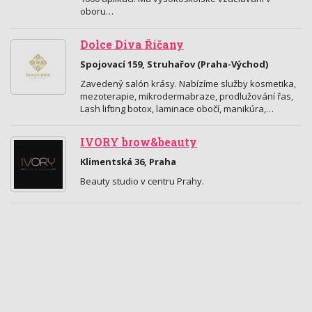
oboru…
Dolce Diva Říčany
Spojovací 159, Struhařov (Praha-Východ)
Zavedený salón krásy. Nabízíme služby kosmetika,
mezoterapie, mikrodermabraze, prodlužování řas,
Lash lifting botox, laminace obočí, manikúra,…
IVORY brow&beauty
Klimentská 36, Praha
Beauty studio v centru Prahy.