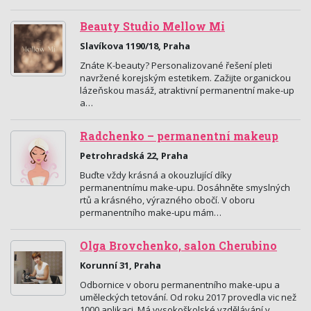
Beauty Studio Mellow Mi
Slavíkova 1190/18, Praha
Znáte K-beauty? Personalizované řešení pleti
navržené korejským estetikem. Zažijte organickou
lázeňskou masáž, atraktivní permanentní make-up
a…
Radchenko – permanentní makeup
Petrohradská 22, Praha
Buďte vždy krásná a okouzlující díky
permanentnímu make-upu. Dosáhněte smyslných
rtů a krásného, výrazného obočí. V oboru
permanentního make-upu mám…
Olga Brovchenko, salon Cherubino
Korunní 31, Praha
Odbornice v oboru permanentního make-upu a
uměleckých tetování. Od roku 2017 provedla vic než
1000 aplikaci. Má vysokoškolské vzdělávání v