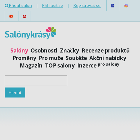
Přidat salon
|
Přihlásit se
|
Registrovat se
Salóny
Osobnosti
Značky
Recenze produktů
Proměny
Pro muže
Soutěže
Akční nabídky
pro salony
Magazín
TOP salony
Inzerce