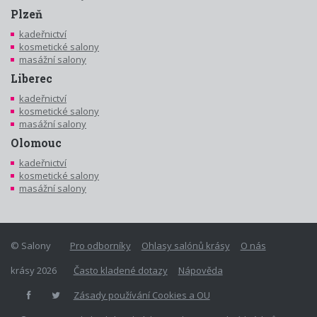
Plzeň
kadeřnictví
kosmetické salony
masážní salony
Liberec
kadeřnictví
kosmetické salony
masážní salony
Olomouc
kadeřnictví
kosmetické salony
masážní salony
© Salony
Pro odborníky
Ohlasy salónů krásy
O nás
krásy 2026
Často kladené dotazy
Nápověda
Zásady používání Cookies a OU