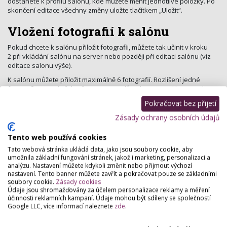
dostanete k profilu salónu, kde můžete měnit jednotlivé položky. Po
skončení editace všechny změny uložte tlačítkem „Uložit“.
Vložení fotografií k salónu
Pokud chcete k salónu přiložit fotografii, můžete tak učinit v kroku
2 při vkládání salónu na server nebo později při editaci salónu (viz
editace salonu výše).
K salónu můžete přiložit maximálně 6 fotografií. Rozlíšení jedné
fotografie nesmí překročit 640×480 pixlů a datovou velikost 200 kB,
fotografie musí být v barevném prostoru RGB a musí být uloženy ve
Pokračovat bez přijetí
formátu gif, jpg nebo png.
Zásady ochrany osobních údajů
Vyhledávání
Tento web používá cookies
V celém systému máte možnost vyhledávat fulltextově nebo pomocí
Tato webová stránka ukládá data, jako jsou soubory cookie, aby
vyhledávaího formuláře, kde zadáte město a službu nebo kategorii
umožnila základní fungování stránek, jakož i marketing, personalizaci a
salónů, který hledáte. Také můžete vyhledávat
akční nabídky v okolí
.
analýzu. Nastavení můžete kdykoli změnit nebo přijmout výchozí
nastavení. Tento banner můžete zavřít a pokračovat pouze se základními
soubory cookie.
Zásady cookies
Údaje jsou shromažďovány za účelem personalizace reklamy a měření
účinnosti reklamních kampaní. Údaje mohou být sdíleny se společností
Google LLC, více informací naleznete
zde
.
Partneři webu
Staňte se naším partnerem