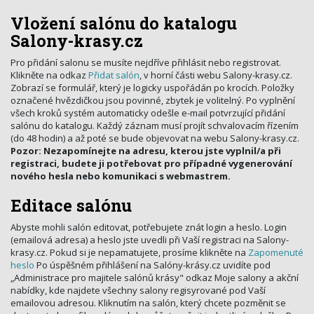
Vložení salónu do katalogu
Salony-krasy.cz
Pro přidání salonu se musíte nejdříve přihlásit nebo registrovat.
Klikněte na odkaz
Přidat salón
, v horní části webu Salony-krasy.cz.
Zobrazí se formulář, který je logicky uspořádán po krocích. Položky
označené hvězdičkou jsou povinné, zbytek je volitelný. Po vyplnění
všech kroků systém automaticky odešle e-mail potvrzující přidání
salónu do katalogu. Každý záznam musí projít schvalovacím řízením
(do 48 hodin) a až poté se bude objevovat na webu Salony-krasy.cz.
Pozor: Nezapomínejte na adresu, kterou jste vyplnil/a při
registraci, budete ji potřebovat pro případné vygenerování
nového hesla nebo komunikaci s webmastrem.
Editace salónu
Abyste mohli salón editovat, potřebujete znát login a heslo. Login
(emailová adresa) a heslo jste uvedli při Vaší registraci na Salony-
krasy.cz. Pokud si je nepamatujete, prosíme klikněte na
Zapomenuté
heslo
Po úspěšném přihlášení na Salóny-krásy.cz uvidíte pod
„Administrace pro majitele salónů krásy" odkaz Moje salony a akční
nabídky, kde najdete všechny salony regisyrované pod Vaší
emailovou adresou. Kliknutím na salón, který chcete pozměnit se