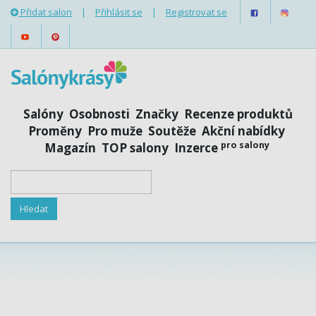
Přidat salon
|
Přihlásit se
|
Registrovat se
Salóny
Osobnosti
Značky
Recenze produktů
Proměny
Pro muže
Soutěže
Akční nabídky
pro salony
Magazín
TOP salony
Inzerce