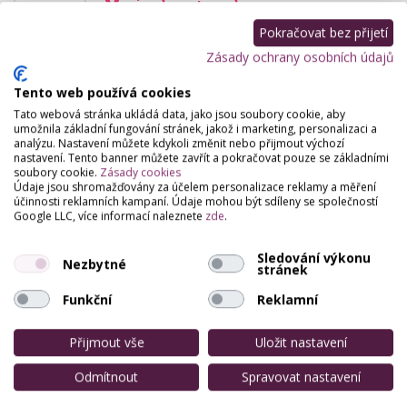
Marisa beauty salon
Vendryně 1142, Vendryně
Pokračovat bez přijetí
Since 2014 Marie Zimná - permanentní make-up -
Zásady ochrany osobních údajů
natural brows - laminace obočí - laminace řas, lash
lifting
Tento web používá cookies
Tato webová stránka ukládá data, jako jsou soubory cookie, aby
umožnila základní fungování stránek, jakož i marketing, personalizaci a
Top Look - Permanentní make up
analýzu. Nastavení můžete kdykoli změnit nebo přijmout výchozí
Západní 1551, Kopřivnice
nastavení. Tento banner můžete zavřít a pokračovat pouze se základními
soubory cookie.
Zásady cookies
Profesionální salón, specializující se na
Údaje jsou shromažďovány za účelem personalizace reklamy a měření
permanentní make up. Nabízím nejnovější techniky
účinnosti reklamních kampaní. Údaje mohou být sdíleny se společností
permanentního make-upu s přirozeným výsledkem.
Google LLC, více informací naleznete
zde
.
Těším se…
Sledování výkonu
Nezbytné
stránek
Zuzana Krausová - Permanentní
make-up Valašské Meziříčí
Funkční
Reklamní
Juřinka 151, Valašské Meziříčí
Přijmout vše
Uložit nastavení
Permanentní make-up Valašské Meziříčí. Tetování
obočí, rtů a linek.
Odmítnout
Spravovat nastavení