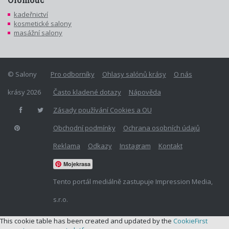
Olomouc
kadeřnictví
kosmetické salony
masážní salony
© Salony
Pro odborníky
Ohlasy salónů krásy
O nás
krásy 2026
Často kladené dotazy
Nápověda
Zásady používání Cookies a OU
Obchodní podmínky
Ochrana osobních údajů
Reklama
Odkazy
Instagram
Kontakt
Mojekrasa
Tento portál mediálně zastupuje Impression Media,
s.r.o.
This cookie table has been created and updated by the
CookieFirst