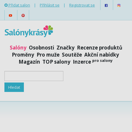
Přidat salon
|
Přihlásit se
|
Registrovat se
Salóny
Osobnosti
Značky
Recenze produktů
Proměny
Pro muže
Soutěže
Akční nabídky
pro salony
Magazín
TOP salony
Inzerce