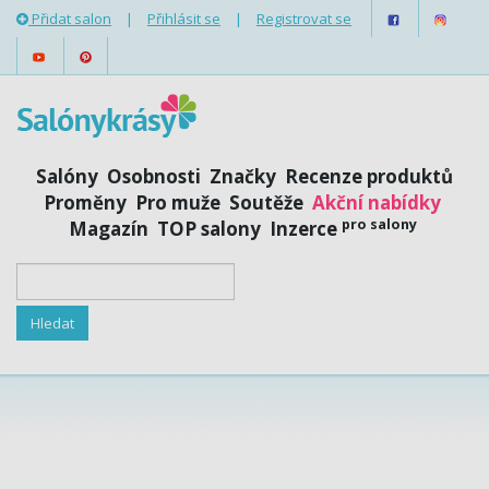
Přidat salon
|
Přihlásit se
|
Registrovat se
Salóny
Osobnosti
Značky
Recenze produktů
Proměny
Pro muže
Soutěže
Akční nabídky
pro salony
Magazín
TOP salony
Inzerce