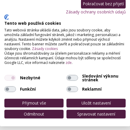
Pokračovat bez přijetí
Zásady ochrany osobních údajů
Partneři webu
Staňte se naším partnerem
Tento web používá cookies
Tato webová stránka ukládá data, jako jsou soubory cookie, aby
umožnila základní fungování stránek, jakož i marketing, personalizaci a
analýzu. Nastavení můžete kdykoli změnit nebo přijmout výchozí
nastavení. Tento banner můžete zavřít a pokračovat pouze se základními
soubory cookie.
Zásady cookies
Údaje jsou shromažďovány za účelem personalizace reklamy a měření
účinnosti reklamních kampaní. Údaje mohou být sdíleny se společností
Google LLC, více informací naleznete
zde
.
Sledování výkonu
Nezbytné
stránek
Funkční
Reklamní
Přijmout vše
Uložit nastavení
Odmítnout
Spravovat nastavení