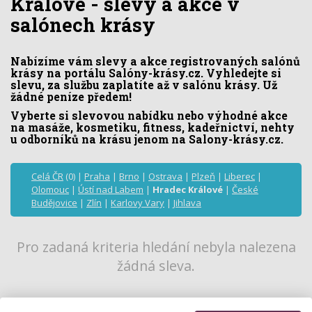
Králové - slevy a akce v
salónech krásy
Nabízíme vám slevy a akce registrovaných salónů
krásy na portálu Salóny-krásy.cz. Vyhledejte si
slevu, za službu zaplatíte až v salónu krásy. Už
žádné peníze předem!
Vyberte si slevovou nabídku nebo výhodné akce
na masáže, kosmetiku, fitness, kadeřnictví, nehty
u odborníků na krásu jenom na Salony-krásy.cz.
Celá ČR
(0) |
Praha
|
Brno
|
Ostrava
|
Plzeň
|
Liberec
|
Olomouc
|
Ústí nad Labem
|
Hradec Králové
|
České
Budějovice
|
Zlín
|
Karlovy Vary
|
Jihlava
Pro zadaná kriteria hledání nebyla nalezena
žádná sleva.