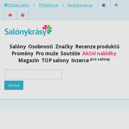
Přidat salon
|
Přihlásit se
|
Registrovat se
Salóny
Osobnosti
Značky
Recenze produktů
Proměny
Pro muže
Soutěže
Akční nabídky
pro salony
Magazín
TOP salony
Inzerce