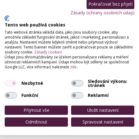
Pokračovat bez přijetí
Zásady ochrany osobních údajů
Partneři webu
Staňte se naším partnerem
Tento web používá cookies
Tato webová stránka ukládá data, jako jsou soubory cookie, aby
umožnila základní fungování stránek, jakož i marketing, personalizaci a
analýzu. Nastavení můžete kdykoli změnit nebo přijmout výchozí
nastavení. Tento banner můžete zavřít a pokračovat pouze se základními
soubory cookie.
Zásady cookies
Údaje jsou shromažďovány za účelem personalizace reklamy a měření
účinnosti reklamních kampaní. Údaje mohou být sdíleny se společností
Google LLC, více informací naleznete
zde
.
Sledování výkonu
Nezbytné
stránek
Funkční
Reklamní
Přijmout vše
Uložit nastavení
Odmítnout
Spravovat nastavení