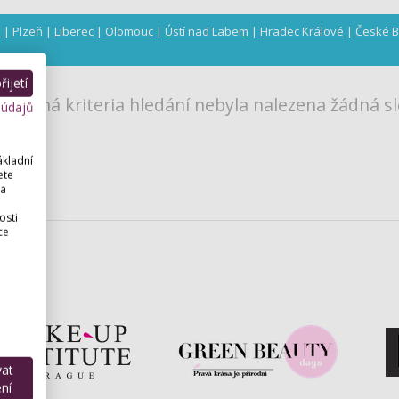
a
|
Plzeň
|
Liberec
|
Olomouc
|
Ústí nad Labem
|
Hradec Králové
|
České B
ijetí
 zadaná kriteria hledání nebyla nalezena žádná sl
 údajů
ákladní
ete
 a
osti
ce
vat
ní