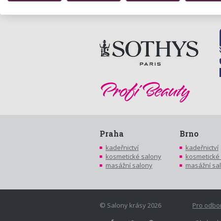
Praha
Brno
kadeřnictví
kadeřnictví
kosmetické salony
kosmetické
masážní salony
masážní sa
© Salony krásy 2026
Pro odbo