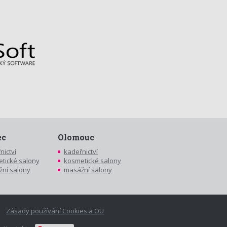
ec
Olomouc
nictví
kadeřnictví
tické salony
kosmetické salony
ní salony
masážní salony
Zásady používání Cookies a OU