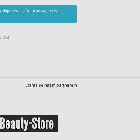
udějovice
|
Zlín
|
Karlovy Vary
|
eva.
Staňte se naším partnerem