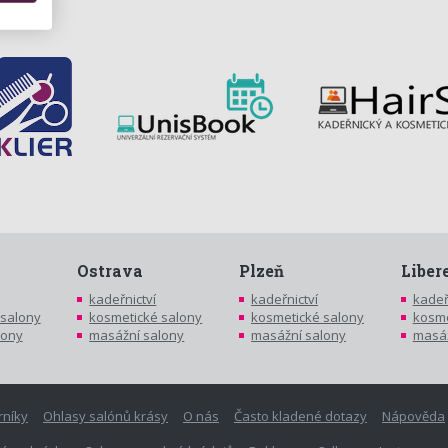
Ostrava
Plzeň
Liber
kadeřnictví
kadeřnictví
kadeř
 salony
kosmetické salony
kosmetické salony
kosme
lony
masážní salony
masážní salony
masáž
rníky
Ohlasy salónů krásy
O nás
Často kladené dotazy
Nápověda