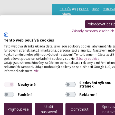
Celá ČR
(0) |
Praha
|
Brno
|
Ostrav
Jihlava
Pokračovat bez př
Pro
Zásady ochrany osobních
Tento web používá cookies
Tato webová stránka ukládá data, jako jsou soubory cookie, aby umožnila z
fungování stránek, jakož i marketing, personalizaci a analýzu. Nastavení můž
kdykoli změnit nebo přijmout výchozí nastavení. Tento banner můžete zavřít
pokračovat pouze se základními soubory cookie.
Zásady cookies
Údaje jsou shromažďovány za účelem personalizace reklamy a měření účinn
reklamních kampaní. Údaje mohou být sdíleny se společností Google LLC, ví
Partneři webu
informací naleznete
zde
.
Sledování výkonu
Nezbytné
stránek
Funkční
Reklamní
Uložit
Spravo
Přijmout vše
Odmítnout
nastavení
nastave