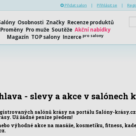
Přidat salon
|
Přihlásit se
|
Regi
Salóny
Osobnosti
Značky
Recenze produktů
Proměny
Pro muže
Soutěže
Akční nabídky
pro salony
Magazín
TOP salony
Inzerce
hlava - slevy a akce v salónech 
istrovaných salónů krásy na portálu Salóny-krásy.cz. 
krásy. Už žádné peníze předem!
nebo výhodné akce na masáže, kosmetiku, fitness, kade
cz.