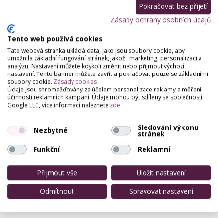
Pokračovat bez přijetí
Zásady ochrany osobních údajů
Partneři webu
Staňte se naším partnerem
Tento web používá cookies
Tato webová stránka ukládá data, jako jsou soubory cookie, aby
umožnila základní fungování stránek, jakož i marketing, personalizaci a
analýzu. Nastavení můžete kdykoli změnit nebo přijmout výchozí
nastavení. Tento banner můžete zavřít a pokračovat pouze se základními
soubory cookie.
Zásady cookies
Údaje jsou shromažďovány za účelem personalizace reklamy a měření
účinnosti reklamních kampaní. Údaje mohou být sdíleny se společností
Google LLC, více informací naleznete
zde
.
Sledování výkonu
Nezbytné
stránek
Funkční
Reklamní
Přijmout vše
Uložit nastavení
Odmítnout
Spravovat nastavení