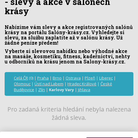
- slevy a akce v salónech
krásy
Nabízíme vám slevy a akce registrovaných salónů
krásy na portálu Salóny-krásy.cz. Vyhledejte si
slevu, za službu zaplatíte až v salónu krásy. Už
žádné peníze předem!
Vyberte si slevovou nabídku nebo výhodné akce
na masáže, kosmetiku, fitness, kadeřnictví, nehty
u odborníků na krásu jenom na Salony-krásy.cz.
Celá ČR
(0) |
Praha
|
Brno
|
Ostrava
|
Plzeň
|
Liberec
|
Olomouc
|
Ústí nad Labem
|
Hradec Králové
|
České
Budějovice
|
Zlín
|
Karlovy Vary
|
Jihlava
Pro zadaná kriteria hledání nebyla nalezena
žádná sleva.