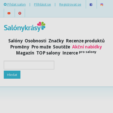
Přidat salon
|
Přihlásit se
|
Registrovat se
Salóny
Osobnosti
Značky
Recenze produktů
Proměny
Pro muže
Soutěže
Akční nabídky
pro salony
Magazín
TOP salony
Inzerce