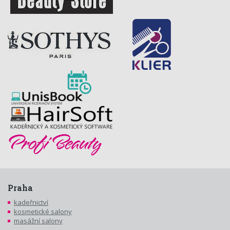
Praha
kadeřnictví
kosmetické salony
masážní salony