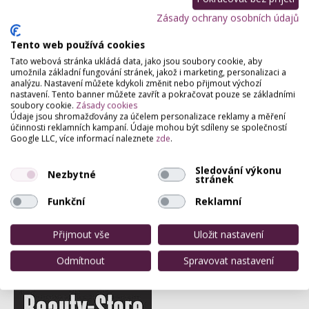
Zásady ochrany osobních údajů
Partneři webu
Staňte se naším partnerem
Tento web používá cookies
Tato webová stránka ukládá data, jako jsou soubory cookie, aby
umožnila základní fungování stránek, jakož i marketing, personalizaci a
analýzu. Nastavení můžete kdykoli změnit nebo přijmout výchozí
nastavení. Tento banner můžete zavřít a pokračovat pouze se základními
soubory cookie.
Zásady cookies
Údaje jsou shromažďovány za účelem personalizace reklamy a měření
účinnosti reklamních kampaní. Údaje mohou být sdíleny se společností
Google LLC, více informací naleznete
zde
.
Sledování výkonu
Nezbytné
stránek
Funkční
Reklamní
Přijmout vše
Uložit nastavení
Odmítnout
Spravovat nastavení