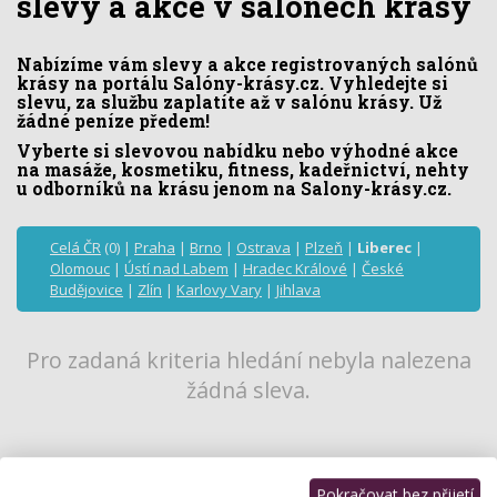
slevy a akce v salónech krásy
Nabízíme vám slevy a akce registrovaných salónů
krásy na portálu Salóny-krásy.cz. Vyhledejte si
slevu, za službu zaplatíte až v salónu krásy. Už
žádné peníze předem!
Vyberte si slevovou nabídku nebo výhodné akce
na masáže, kosmetiku, fitness, kadeřnictví, nehty
u odborníků na krásu jenom na Salony-krásy.cz.
Celá ČR
(0) |
Praha
|
Brno
|
Ostrava
|
Plzeň
|
Liberec
|
Olomouc
|
Ústí nad Labem
|
Hradec Králové
|
České
Budějovice
|
Zlín
|
Karlovy Vary
|
Jihlava
Pro zadaná kriteria hledání nebyla nalezena
žádná sleva.
Pokračovat bez přijetí