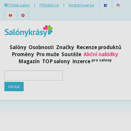
Přidat salon
|
Přihlásit se
|
Registrovat se
Salóny
Osobnosti
Značky
Recenze produktů
Proměny
Pro muže
Soutěže
Akční nabídky
pro salony
Magazín
TOP salony
Inzerce