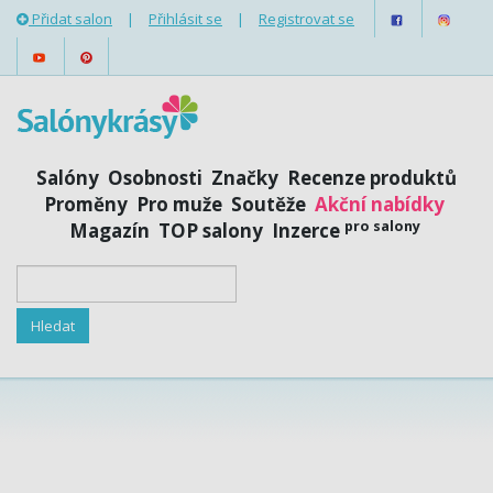
Přidat salon
|
Přihlásit se
|
Registrovat se
Salóny
Osobnosti
Značky
Recenze produktů
Proměny
Pro muže
Soutěže
Akční nabídky
pro salony
Magazín
TOP salony
Inzerce