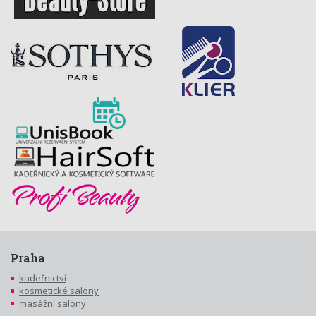
Praha
kadeřnictví
kosmetické salony
masážní salony