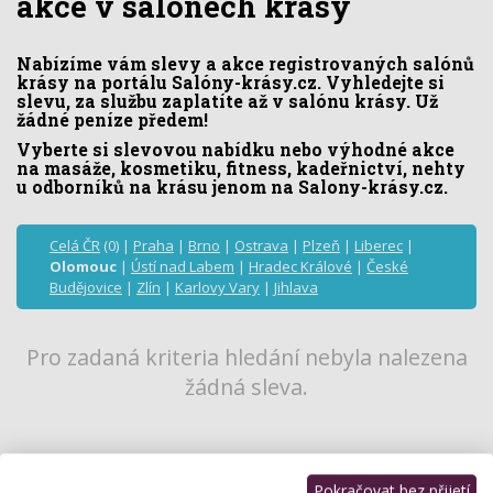
akce v salónech krásy
Nabízíme vám slevy a akce registrovaných salónů
krásy na portálu Salóny-krásy.cz. Vyhledejte si
slevu, za službu zaplatíte až v salónu krásy. Už
žádné peníze předem!
Vyberte si slevovou nabídku nebo výhodné akce
na masáže, kosmetiku, fitness, kadeřnictví, nehty
u odborníků na krásu jenom na Salony-krásy.cz.
Celá ČR
(0) |
Praha
|
Brno
|
Ostrava
|
Plzeň
|
Liberec
|
Olomouc
|
Ústí nad Labem
|
Hradec Králové
|
České
Budějovice
|
Zlín
|
Karlovy Vary
|
Jihlava
Pro zadaná kriteria hledání nebyla nalezena
žádná sleva.
Pokračovat bez přijetí