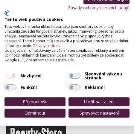
Zásady ochrany osobních údajů
Partneři webu
Staňte se naším partnerem
Tento web používá cookies
Tato webová stránka ukládá data, jako jsou soubory cookie, aby
umožnila základní fungování stránek, jakož i marketing, personalizaci a
analýzu. Nastavení můžete kdykoli změnit nebo přijmout výchozí
nastavení. Tento banner můžete zavřít a pokračovat pouze se základními
soubory cookie.
Zásady cookies
Údaje jsou shromažďovány za účelem personalizace reklamy a měření
účinnosti reklamních kampaní. Údaje mohou být sdíleny se společností
Google LLC, více informací naleznete
zde
.
Sledování výkonu
Nezbytné
stránek
Funkční
Reklamní
Přijmout vše
Uložit nastavení
Odmítnout
Spravovat nastavení