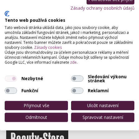
Zásady ochrany osobních údajů
Partneři webu
Staňte se naším partnerem
Tento web používá cookies
Tato webová stránka ukládá data, jako jsou soubory cookie, aby
umožnila základní fungování stránek, jakož i marketing, personalizaci a
analýzu. Nastavení můžete kdykoli změnit nebo přijmout výchozí
nastavení. Tento banner můžete zavřít a pokračovat pouze se základními
soubory cookie.
Zásady cookies
Údaje jsou shromažďovány za účelem personalizace reklamy a měření
účinnosti reklamních kampaní. Údaje mohou být sdíleny se společností
Google LLC, více informací naleznete
zde
.
Sledování výkonu
Nezbytné
stránek
Funkční
Reklamní
Přijmout vše
Uložit nastavení
Odmítnout
Spravovat nastavení