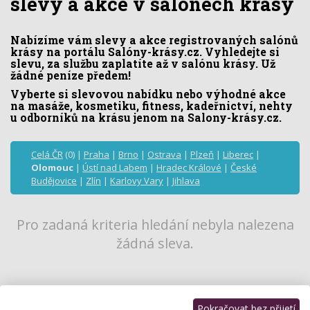
slevy a akce v salónech krásy
Nabízíme vám slevy a akce registrovaných salónů
krásy na portálu Salóny-krásy.cz. Vyhledejte si
slevu, za službu zaplatíte až v salónu krásy. Už
žádné peníze předem!
Vyberte si slevovou nabídku nebo výhodné akce
na masáže, kosmetiku, fitness, kadeřnictví, nehty
u odborníků na krásu jenom na Salony-krásy.cz.
Celá ČR
(0) |
Praha
|
Brno
|
Ostrava
|
Plzeň
|
Liberec
|
Olomouc
|
Ústí nad Labem
|
Hradec Králové
|
České
Budějovice
|
Zlín
|
Karlovy Vary
|
Jihlava
Pro zadaná kriteria hledání nebyla nalezena
žádná sleva.
Pokračovat bez přijetí