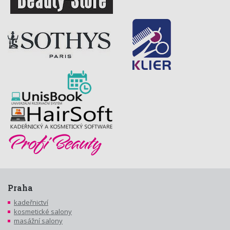
Praha
kadeřnictví
kosmetické salony
masážní salony