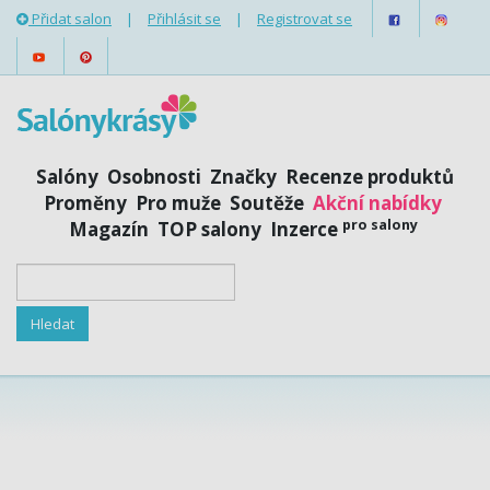
Přidat salon
|
Přihlásit se
|
Registrovat se
Salóny
Osobnosti
Značky
Recenze produktů
Proměny
Pro muže
Soutěže
Akční nabídky
pro salony
Magazín
TOP salony
Inzerce