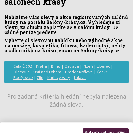
salónech krásy
Nabízíme vám slevy a akce registrovaných salónů
krásy na portálu Salóny-krásy.cz. Vyhledejte si
slevu, za službu zaplatíte až v salónu krásy. Už
žádné peníze předem!
Vyberte si slevovou nabídku nebo výhodné akce
na masáže, kosmetiku, fitness, kadeřnictví, nehty
u odborníků na krásu jenom na Salony-krásy.cz.
Celá ČR
(0) |
Praha
|
Brno
|
Ostrava
|
Plzeň
|
Liberec
|
Olomouc
|
Ústí nad Labem
|
Hradec Králové
|
České
Budějovice
|
Zlín
|
Karlovy Vary
|
Jihlava
Pro zadaná kriteria hledání nebyla nalezena
žádná sleva.
Pokračovat bez přijetí