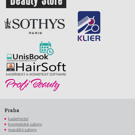
Praha
kadeřnictví
kosmetické salony
masážní salony