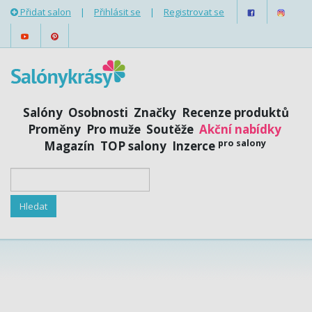
Přidat salon
|
Přihlásit se
|
Registrovat se
Salóny
Osobnosti
Značky
Recenze produktů
Proměny
Pro muže
Soutěže
Akční nabídky
pro salony
Magazín
TOP salony
Inzerce