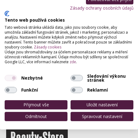
Zásady ochrany osobních údajů
Partneři webu
Staňte se naším partnerem
Tento web používá cookies
Tato webová stránka ukládá data, jako jsou soubory cookie, aby
umožnila základní fungování stránek, jakož i marketing, personalizaci a
analýzu. Nastavení můžete kdykoli změnit nebo přijmout výchozí
nastavení. Tento banner můžete zavřít a pokračovat pouze se základními
soubory cookie.
Zásady cookies
Údaje jsou shromažďovány za účelem personalizace reklamy a měření
účinnosti reklamních kampaní. Údaje mohou být sdíleny se společností
Google LLC, více informací naleznete
zde
.
Sledování výkonu
Nezbytné
stránek
Funkční
Reklamní
Přijmout vše
Uložit nastavení
Odmítnout
Spravovat nastavení