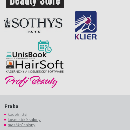
Praha
kadeřnictví
kosmetické salony
masážní salony