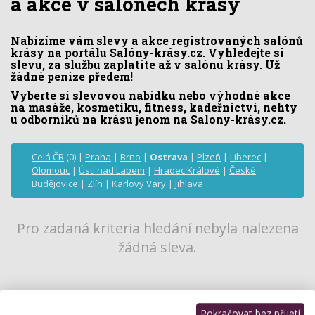
a akce v salónech krásy
Nabízíme vám slevy a akce registrovaných salónů
krásy na portálu Salóny-krásy.cz. Vyhledejte si
slevu, za službu zaplatíte až v salónu krásy. Už
žádné peníze předem!
Vyberte si slevovou nabídku nebo výhodné akce
na masáže, kosmetiku, fitness, kadeřnictví, nehty
u odborníků na krásu jenom na Salony-krásy.cz.
Celá ČR
(0) |
Praha
|
Brno
|
Ostrava
|
Plzeň
|
Liberec
|
Olomouc
|
Ústí nad Labem
|
Hradec Králové
|
České
Budějovice
|
Zlín
|
Karlovy Vary
|
Jihlava
Pro zadaná kriteria hledání nebyla nalezena
žádná sleva.
Pokračovat bez přijetí