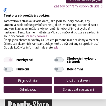
Zásady ochrany osobních údajů
Partneři webu
Staňte se naším partnerem
Tento web používá cookies
Tato webová stránka ukládá data, jako jsou soubory cookie, aby
umožnila základní fungování stránek, jakož i marketing, personalizaci a
analýzu. Nastavení můžete kdykoli změnit nebo přijmout výchozí
nastavení. Tento banner můžete zavřít a pokračovat pouze se základními
soubory cookie.
Zásady cookies
Údaje jsou shromažďovány za účelem personalizace reklamy a měření
účinnosti reklamních kampaní. Údaje mohou být sdíleny se společností
Google LLC, více informací naleznete
zde
.
Sledování výkonu
Nezbytné
stránek
Funkční
Reklamní
Přijmout vše
Uložit nastavení
Odmítnout
Spravovat nastavení