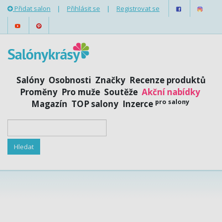
Přidat salon
|
Přihlásit se
|
Registrovat se
Salóny
Osobnosti
Značky
Recenze produktů
Proměny
Pro muže
Soutěže
Akční nabídky
pro salony
Magazín
TOP salony
Inzerce