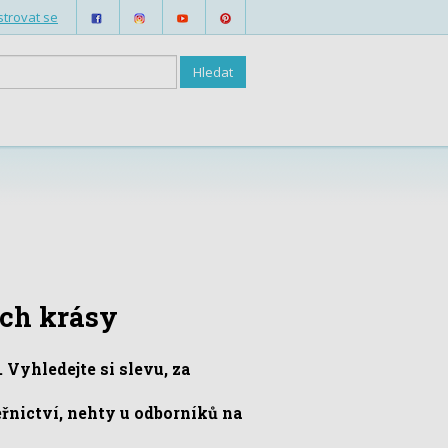
strovat se
ech krásy
Vyhledejte si slevu, za
řnictví, nehty u odborníků na