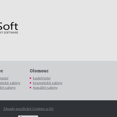
ec
Olomouc
nictví
kadeřnictví
tické salony
kosmetické salony
ní salony
masážní salony
Zásady používání Cookies a OU