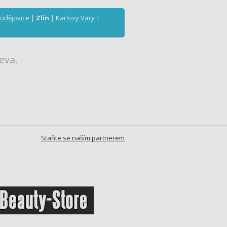
udějovice
|
Zlín
|
Karlovy Vary
|
eva.
Staňte se naším partnerem