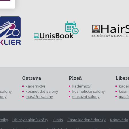
Ostrava
Plzeň
Liber
kadeřnictví
kadeřnictví
kadeř
 salony
kosmetické salony
kosmetické salony
kosme
lony
masážní salony
masážní salony
masáž
rníky
Ohlasy salónů krásy
O nás
Často kladené dotazy
Nápověda