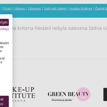
a
|
Plzeň
|
Liberec
|
Olomouc
|
Ústí nad Labem
|
Hradec Králové
|
České B
ijetí
 zadaná kriteria hledání nebyla nalezena žádná sl
 údajů
ákladní
ete
 a
osti
ce
vat
ní