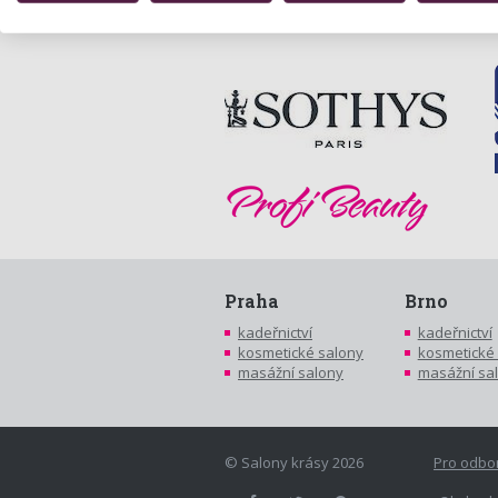
Praha
Brno
kadeřnictví
kadeřnictví
kosmetické salony
kosmetické
masážní salony
masážní sa
© Salony krásy 2026
Pro odbo