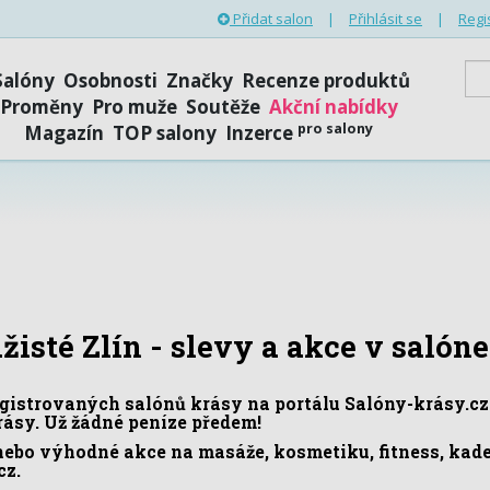
Přidat salon
|
Přihlásit se
|
Regi
Salóny
Osobnosti
Značky
Recenze produktů
Proměny
Pro muže
Soutěže
Akční nabídky
pro salony
Magazín
TOP salony
Inzerce
žisté Zlín - slevy a akce v salón
istrovaných salónů krásy na portálu Salóny-krásy.cz. 
krásy. Už žádné peníze předem!
nebo výhodné akce na masáže, kosmetiku, fitness, kade
cz.