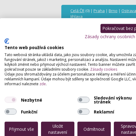
Celá ČR
(0) |
Praha
|
Brno
|
Ostrav
Jihlava
Pokračovat bez př
Pro
Zásady ochrany osobních
Tento web používá cookies
Tato webová stránka ukládá data, jako jsou soubory cookie, aby umožnila z
fungování stránek, jakož i marketing, personalizaci a analýzu. Nastavení můž
kdykoli změnit nebo přijmout výchozí nastavení. Tento banner můžete zavřít
pokračovat pouze se základními soubory cookie.
Zásady cookies
Údaje jsou shromažďovány za účelem personalizace reklamy a měření účinn
reklamních kampaní. Údaje mohou být sdíleny se společností Google LLC, ví
Partneři webu
informací naleznete
zde
.
Sledování výkonu
Nezbytné
stránek
Funkční
Reklamní
Uložit
Spravo
Přijmout vše
Odmítnout
nastavení
nastave