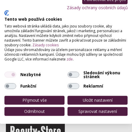
Zásady ochrany osobních údajů
Partneři webu
Staňte se naším partnerem
Tento web používá cookies
Tato webová stránka ukládá data, jako jsou soubory cookie, aby
umožnila základní fungování stránek, jakož i marketing, personalizaci a
analýzu. Nastavení můžete kdykoli změnit nebo přijmout výchozí
nastavení. Tento banner můžete zavřít a pokračovat pouze se základními
soubory cookie.
Zásady cookies
Údaje jsou shromažďovány za účelem personalizace reklamy a měření
účinnosti reklamních kampaní. Údaje mohou být sdíleny se společností
Google LLC, více informací naleznete
zde
.
Sledování výkonu
Nezbytné
stránek
Funkční
Reklamní
Přijmout vše
Uložit nastavení
Odmítnout
Spravovat nastavení