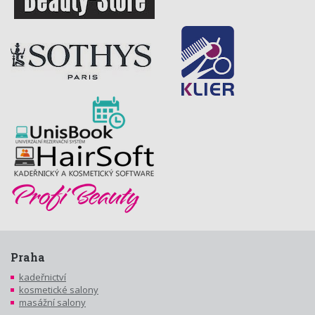
Praha
kadeřnictví
kosmetické salony
masážní salony