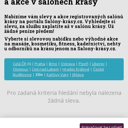
a akce v salónech krásy
Nabízíme vám slevy a akce registrovaných salónů
krásy na portálu Salóny-krásy.cz. Vyhledejte si
slevu, za službu zaplatíte až v salónu krásy. Už
žádné peníze předem!
Vyberte si slevovou nabídku nebo výhodné akce
na masáže, kosmetiku, fitness, kadeřnictví, nehty
u odborníků na krásu jenom na Salony-krásy.cz.
Celá ČR
(0) |
Praha
|
Brno
|
Ostrava
|
Plzeň
|
Liberec
|
Olomouc
|
Ústí nad Labem
|
Hradec Králové
|
České
Budějovice
|
Zlín
|
Karlovy Vary
|
Jihlava
Pro zadaná kriteria hledání nebyla nalezena
žádná sleva.
Pokračovat bez přijetí