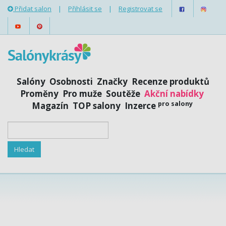
Přidat salon
|
Přihlásit se
|
Registrovat se
Salóny
Osobnosti
Značky
Recenze produktů
Proměny
Pro muže
Soutěže
Akční nabídky
pro salony
Magazín
TOP salony
Inzerce