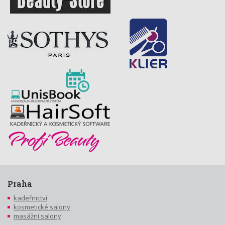
Praha
kadeřnictví
kosmetické salony
masážní salony