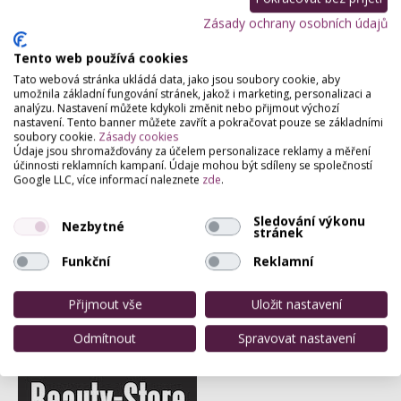
Zásady ochrany osobních údajů
Partneři webu
Staňte se naším partnerem
Tento web používá cookies
Tato webová stránka ukládá data, jako jsou soubory cookie, aby
umožnila základní fungování stránek, jakož i marketing, personalizaci a
analýzu. Nastavení můžete kdykoli změnit nebo přijmout výchozí
nastavení. Tento banner můžete zavřít a pokračovat pouze se základními
soubory cookie.
Zásady cookies
Údaje jsou shromažďovány za účelem personalizace reklamy a měření
účinnosti reklamních kampaní. Údaje mohou být sdíleny se společností
Google LLC, více informací naleznete
zde
.
Sledování výkonu
Nezbytné
stránek
Funkční
Reklamní
Přijmout vše
Uložit nastavení
Odmítnout
Spravovat nastavení