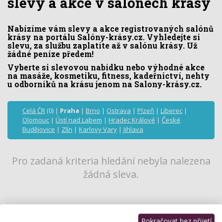
slevy a akce v salónech krásy
Nabízíme vám slevy a akce registrovaných salónů
krásy na portálu Salóny-krásy.cz. Vyhledejte si
slevu, za službu zaplatíte až v salónu krásy. Už
žádné peníze předem!
Vyberte si slevovou nabídku nebo výhodné akce
na masáže, kosmetiku, fitness, kadeřnictví, nehty
u odborníků na krásu jenom na Salony-krásy.cz.
Celá ČR
(0) |
Praha
|
Brno
|
Ostrava
|
Plzeň
|
Liberec
|
Olomouc
|
Ústí nad Labem
|
Hradec Králové
|
České
Budějovice
|
Zlín
|
Karlovy Vary
|
Jihlava
Pro zadaná kriteria hledání nebyla nalezena
žádná sleva.
Pokračovat bez přijetí