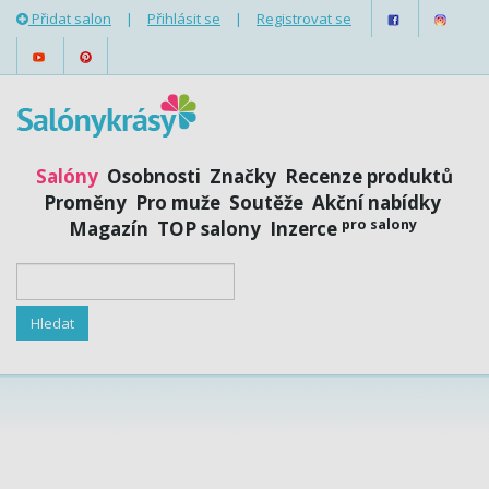
Přidat salon
|
Přihlásit se
|
Registrovat se
Salóny
Osobnosti
Značky
Recenze produktů
Proměny
Pro muže
Soutěže
Akční nabídky
pro salony
Magazín
TOP salony
Inzerce