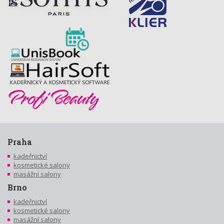
Praha
kadeřnictví
kosmetické salony
masážní salony
Brno
kadeřnictví
kosmetické salony
masážní salony