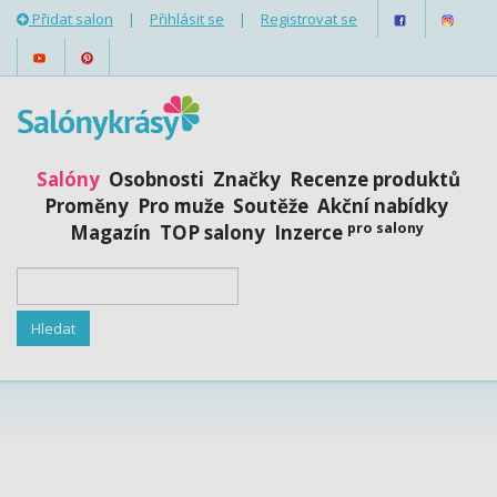
Přidat salon
|
Přihlásit se
|
Registrovat se
Salóny
Osobnosti
Značky
Recenze produktů
Proměny
Pro muže
Soutěže
Akční nabídky
pro salony
Magazín
TOP salony
Inzerce