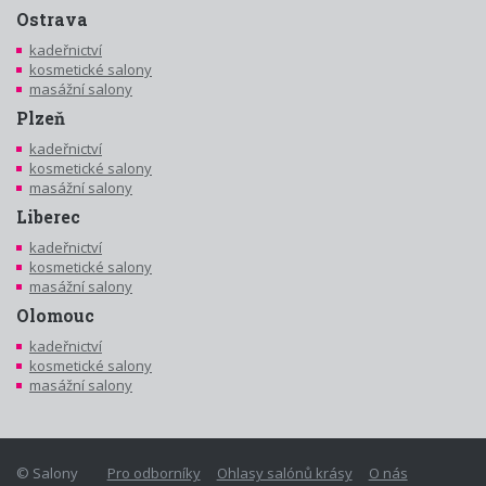
Ostrava
kadeřnictví
kosmetické salony
masážní salony
Plzeň
kadeřnictví
kosmetické salony
masážní salony
Liberec
kadeřnictví
kosmetické salony
masážní salony
Olomouc
kadeřnictví
kosmetické salony
masážní salony
© Salony
Pro odborníky
Ohlasy salónů krásy
O nás