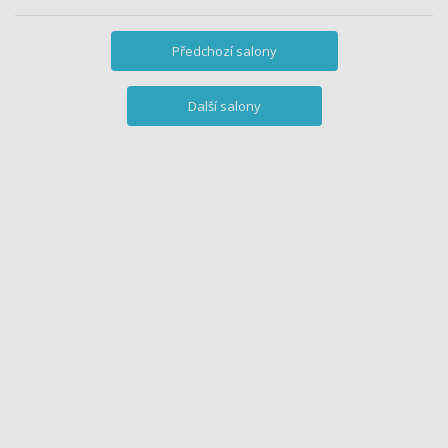
Předchozí salony
Další salony