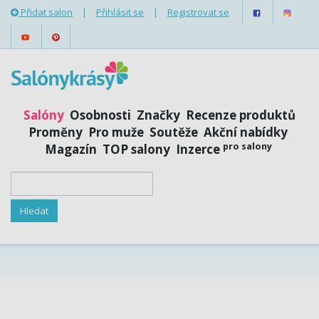
Přidat salon
|
Přihlásit se
|
Registrovat se
Salóny
Osobnosti
Značky
Recenze produktů
Proměny
Pro muže
Soutěže
Akční nabídky
pro salony
Magazín
TOP salony
Inzerce