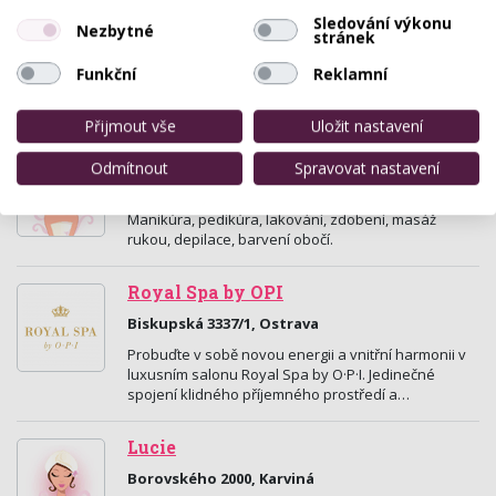
Masáže Karviná INFINITY studio
Karviná
Sledování výkonu
Nezbytné
stránek
Březová 614, Karviná
Funkční
Reklamní
Nabízíme masáže, kosmetiku, pedikúru,
maderoterapii, nehtovou modeláž.
Přijmout vše
Uložit nastavení
Nehtové studio Lucie
Odmítnout
Spravovat nastavení
Ciolkovského 454 , Karviná
Manikúra, pedikúra, lakování, zdobení, masáž
rukou, depilace, barvení obočí.
Royal Spa by OPI
Biskupská 3337/1, Ostrava
Probuďte v sobě novou energii a vnitřní harmonii v
luxusním salonu Royal Spa by O·P·I. Jedinečné
spojení klidného příjemného prostředí a…
Lucie
Borovského 2000, Karviná