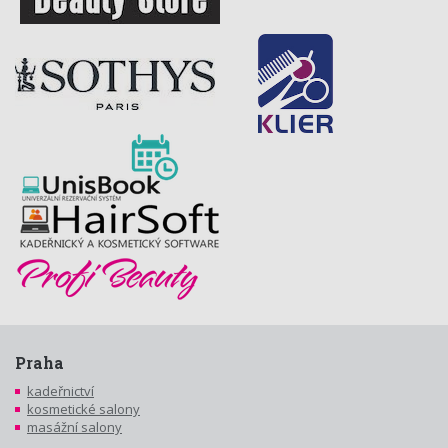
Praha
kadeřnictví
kosmetické salony
masážní salony