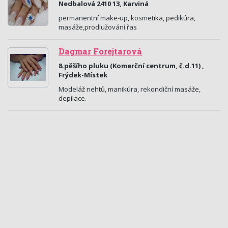
Nedbalová 2410 13, Karviná
permanentní make-up, kosmetika, pedikúra,
masáže,prodlužování řas
Dagmar Forejtarová
8.pěšího pluku (Komerční centrum, č.d.11) ,
Frýdek-Místek
Modeláž nehtů, manikúra, rekondiční masáže,
depilace.