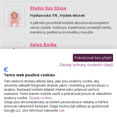
Studio Sun Shine
Frýdlantská 770 , Frýdek-Místek
V pěkném prostředí můžete absolvovat kompletní
servis služeb. Solárium, kadeřnictví, modeláž nehtů,
manikúra, pedikúra, kosmetika, masáže.
Salon Katka
J.V.Sládka 84 , Frýdek-Místek
Pokračovat bez přijetí
Nabízíme kvalitní služby za rozumné ceny!
Nehtovou modeláž, P -shine - japonská manikúra,
Zásady ochrany osobních údajů
parafínové zábaly, depilace teplým voskem,
pedikúra.
Tento web používá cookies
Tato webová stránka ukládá data, jako jsou soubory cookie, aby
umožnila základní fungování stránek, jakož i marketing, personalizaci a
Salon Katja
analýzu. Nastavení můžete kdykoli změnit nebo přijmout výchozí
J.V.Sládka 37 , Frýdek-Místek
nastavení. Tento banner můžete zavřít a pokračovat pouze se základními
soubory cookie.
Zásady cookies
Pedikúra, manikúra, nehtová modeláž, reflexní
Údaje jsou shromažďovány za účelem personalizace reklamy a měření
masáže.
účinnosti reklamních kampaní. Údaje mohou být sdíleny se společností
Google LLC, více informací naleznete
zde
.