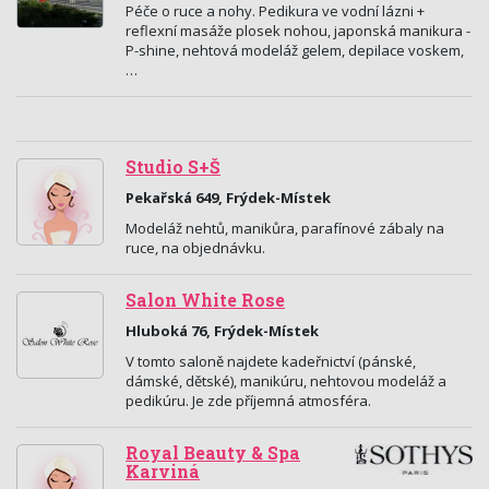
Péče o ruce a nohy. Pedikura ve vodní lázni +
reflexní masáže plosek nohou, japonská manikura -
P-shine, nehtová modeláž gelem, depilace voskem,
…
Studio S+Š
Pekařská 649, Frýdek-Místek
Modeláž nehtů, manikůra, parafínové zábaly na
ruce, na objednávku.
Salon White Rose
Hluboká 76, Frýdek-Místek
V tomto saloně najdete kadeřnictví (pánské,
dámské, dětské), manikúru, nehtovou modeláž a
pedikúru. Je zde příjemná atmosféra.
Royal Beauty & Spa
Karviná