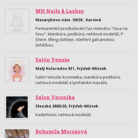
MH Nails & Lashes
Masarykovo nám. 39/30 , Karviná
Permanentní prodlužování řas metodou "řasa na
řasu". Manikúra, pedikúra, nehtová modeláž, P-
Shine. lifting obličeje, ošetření galvanickou
žehličkou.
Salón Venuše
Malý Koloredov 811, Frýdek-Místek
Salón Venuše-kosmetika, manikůra-pedikůra,
nehtová modeláž a lymfatické masáže.
Salon Veronika
Slezská 2893/25, Frýdek-Místek
Kadeřnictví, nehtová modeláž
Bohumila Moroňová