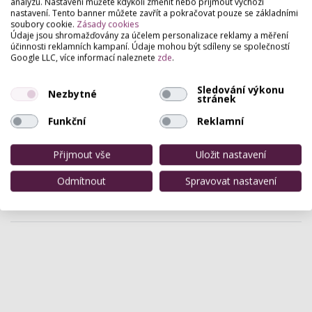
analýzu. Nastavení můžete kdykoli změnit nebo přijmout výchozí
nastavení. Tento banner můžete zavřít a pokračovat pouze se základními
soubory cookie.
Zásady cookies
Profemina Estetický salón
Údaje jsou shromažďovány za účelem personalizace reklamy a měření
účinnosti reklamních kampaní. Údaje mohou být sdíleny se společností
Fryštátská 2060 , Karviná
Google LLC, více informací naleznete
zde
.
Nově otevřený estetický salón- neinvazivní
liposukce, léčba celulitidy, lifting obličeje a poprsí,
Sledování výkonu
Nezbytné
hyperpigmentace, aplikace botulotoxinu a
stránek
kyseliny…
Funkční
Reklamní
Top visage
Přijmout vše
Uložit nastavení
Pernštejnské nám 110 , Hranice (Přerov)
salon zaměřený na kompletní péči o vlasy, pleť a
Odmítnout
Spravovat nastavení
tělo. Provozujeme kadeřnictví, kosmetiku, solárium,
pedikúru, manikúru, modeláž nehtů, vizážistiku,…