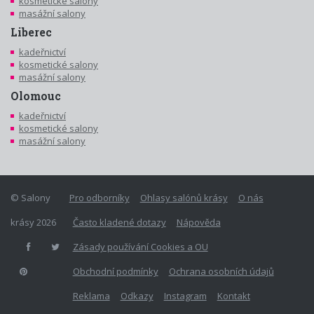
kosmetické salony
masážní salony
Liberec
kadeřnictví
kosmetické salony
masážní salony
Olomouc
kadeřnictví
kosmetické salony
masážní salony
© Salony
Pro odborníky
Ohlasy salónů krásy
O nás
krásy 2026
Často kladené dotazy
Nápověda
Zásady používání Cookies a OU
Obchodní podmínky
Ochrana osobních údajů
Reklama
Odkazy
Instagram
Kontakt