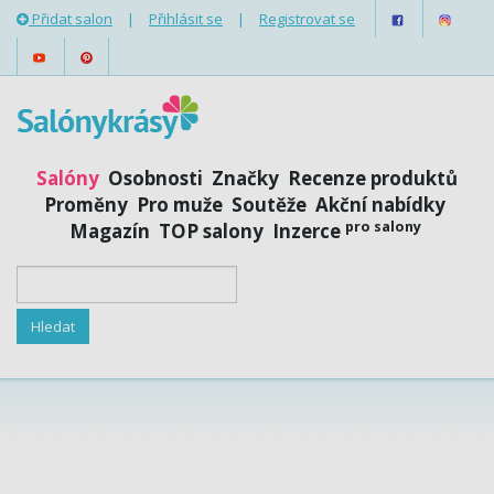
Přidat salon
|
Přihlásit se
|
Registrovat se
Salóny
Osobnosti
Značky
Recenze produktů
Proměny
Pro muže
Soutěže
Akční nabídky
pro salony
Magazín
TOP salony
Inzerce