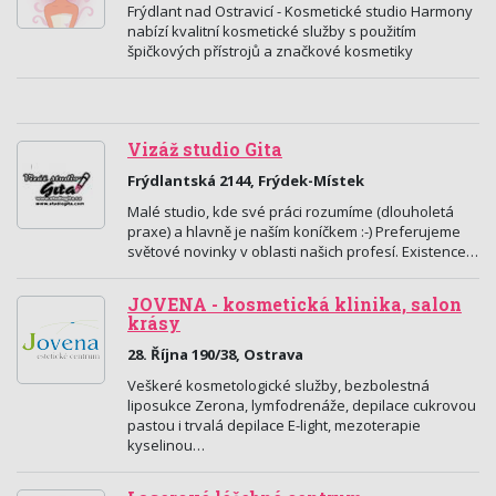
Frýdlant nad Ostravicí - Kosmetické studio Harmony
nabízí kvalitní kosmetické služby s použitím
špičkových přístrojů a značkové kosmetiky
Vizáž studio Gita
Frýdlantská 2144, Frýdek-Místek
Malé studio, kde své práci rozumíme (dlouholetá
praxe) a hlavně je naším koníčkem :-) Preferujeme
světové novinky v oblasti našich profesí. Existence…
JOVENA - kosmetická klinika, salon
krásy
28. Října 190/38, Ostrava
Veškeré kosmetologické služby, bezbolestná
liposukce Zerona, lymfodrenáže, depilace cukrovou
pastou i trvalá depilace E-light, mezoterapie
kyselinou…