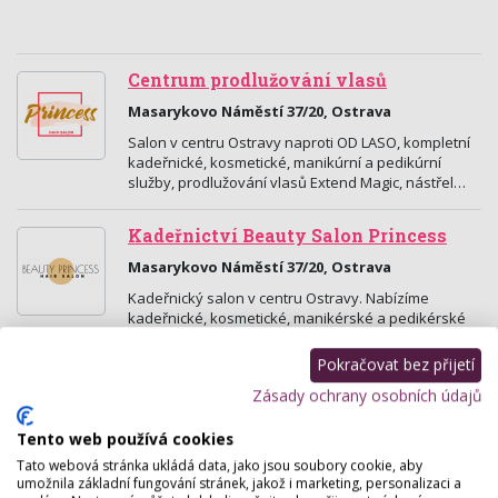
Centrum prodlužování vlasů
Masarykovo Náměstí 37/20, Ostrava
Salon v centru Ostravy naproti OD LASO, kompletní
kadeřnické, kosmetické, manikúrní a pedikúrní
služby, prodlužování vlasů Extend Magic, nástřel…
Kadeřnictví Beauty Salon Princess
Masarykovo Náměstí 37/20, Ostrava
Kadeřnický salon v centru Ostravy. Nabízíme
kadeřnické, kosmetické, manikérské a pedikérské
služby, prodlužování vlasů a řas, brazilský keratin,…
Pokračovat bez přijetí
Dermokosmetický salon
Zásady ochrany osobních údajů
Masarykova 53 , Fulnek
Tento web používá cookies
Zavedený kosmetický salon, který úspěšně funguje
Tato webová stránka ukládá data, jako jsou soubory cookie, aby
od roku 1996. Odborné ošetření na míru, s přípravky
umožnila základní fungování stránek, jakož i marketing, personalizaci a
a metodami, které skutečně fungují, zaručeně!