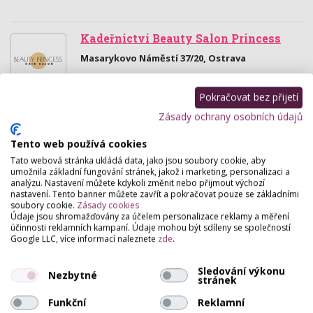
Kadeřnictví Beauty Salon Princess
Masarykovo Náměstí 37/20, Ostrava
Kadeřnický salon v centru Ostravy. Nabízíme
kadeřnické, kosmetické, manikérské a pedikérské
Pokračovat bez přijetí
služby, prodlužování vlasů a řas, brazilský keratin,…
Zásady ochrany osobních údajů
JOVENA - kosmetická klinika, salon
Tento web používá cookies
krásy
Tato webová stránka ukládá data, jako jsou soubory cookie, aby
28. Října 190/38, Ostrava
umožnila základní fungování stránek, jakož i marketing, personalizaci a
analýzu. Nastavení můžete kdykoli změnit nebo přijmout výchozí
Veškeré kosmetologické služby, bezbolestná
nastavení. Tento banner můžete zavřít a pokračovat pouze se základními
liposukce Zerona, lymfodrenáže, depilace cukrovou
soubory cookie.
Zásady cookies
pastou i trvalá depilace E-light, mezoterapie
Údaje jsou shromažďovány za účelem personalizace reklamy a měření
kyselinou…
účinnosti reklamních kampaní. Údaje mohou být sdíleny se společností
Google LLC, více informací naleznete
zde
.
Harmony Studio
Sledování výkonu
Nezbytné
Elektrárenská 66 , Frýdlant Nad Ostravicí
stránek
Frýdlant nad Ostravicí - Kosmetické studio Harmony
Funkční
Reklamní
nabízí kvalitní kosmetické služby s použitím