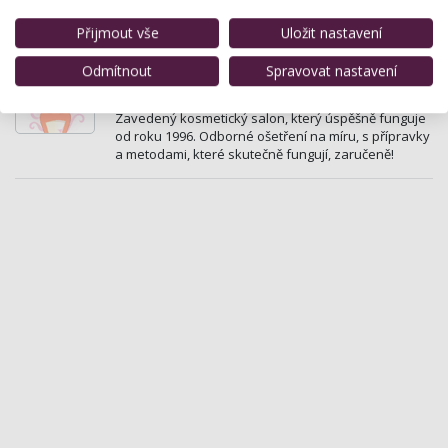
špičkových přístrojů a značkové kosmetiky
Přijmout vše
Uložit nastavení
Dermokosmetický salon
Odmítnout
Spravovat nastavení
Masarykova 53 , Fulnek
Zavedený kosmetický salon, který úspěšně funguje
od roku 1996. Odborné ošetření na míru, s přípravky
a metodami, které skutečně fungují, zaručeně!