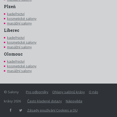
Plzeň
kadeřnictví
kosmetické salony
masážní salony
Liberec
kadeřnictví
kosmetické salony
masážní salony
Olomouc
kadeřnictví
kosmetické salony
masážní salony
© Salony
Pro odborníky
Ohlasy salónů krásy
O nás
krásy 2026
Často kladené dotazy
Nápověda
Zásady používání Cookies a OU