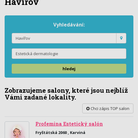
Havířov
Vyhledávání:
hledej
Zobrazujeme salony, které jsou nejblíž
Vámi zadané lokality.
Chci zápis TOP salon
Profemina Estetický salón
Fryštátská 2060 , Karviná