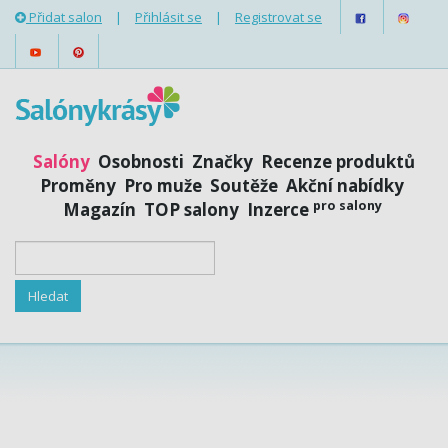
Přidat salon
|
Přihlásit se
|
Registrovat se
Salóny
Osobnosti
Značky
Recenze produktů
Proměny
Pro muže
Soutěže
Akční nabídky
pro salony
Magazín
TOP salony
Inzerce