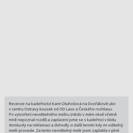
Recenze na kadeřnictví Karin Dluhošová na Dvořákově ulici
v centru Ostravy kousek od OD Laso a Českého rozhlasu:
Po vytvoření neviditelného melíru (nikdo v mém okolí včetně
mně nepoznal rozdíl) a zaplacení jsme se s kadeřnicí v klidu
domluvily na reklamaci a dohodly si další termín kdy mi viditelný
melír provede. Za tento neviditelný melír jsem zaplatila v plné