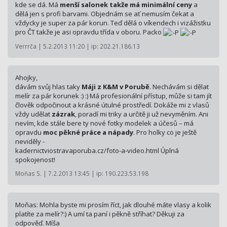
kde se dá. Má
menší salonek takže má minimální ceny
a
dělá jen s profi barvami. Objednám se ať nemusím čekat a
vždycky je super za pár korun. Teď dělá o víkendech i vizážistku
pro ČT takže je asi opravdu třída v oboru. Packo
Verrrča | 5.2.2013 11:20 | ip: 202.21.186.13
Ahojky,
dávám svůj hlas taky
Máji z K&M v Porubě
. Nechávám si dělat
melír za pár korunek :) :) Má profesionální přístup, může si tam jít
člověk odpočinout a krásné útulné prostředí. Dokáže mi z vlasů
vždy udělat
zázrak
, poradí mi triky a určitě ji už nevyměním. Ani
nevím, kde stále bere ty nové fotky modelek a účesů – má
opravdu
moc pěkné práce a nápady
. Pro holky co je ještě
neviděly -
kadernictvios­travaporuba.cz/fo­to-a-video.html Úplná
spokojenost!
Moňas S. | 7.2.2013 13:45 | ip: 190.223.53.198
Moňas: Mohla byste mi prosím říct, jak dlouhé máte vlasy a kolik
platíte za melír?:) A umí ta paní i pěkně stříhat? Děkuji za
odpověď. Míša