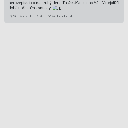
nerozepisuji co na druhý den…Takže těším se na Vás. V nejbližší
době upřesním kontakty.
Věra | 8.9.2010 17:30 | ip: 89.176.170.40