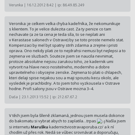
Verunka | 16.12.2012 8:42 | ip: 86.49.85.249
Veronika: je celkem velka chyba kadeřníka, že nekomunikuje
s klientem. To je velice dulezita cast. Za ty penize co tam
nechavate (a ze ta cena je teda síla, to se neplati ani
v Kerastase salonech v Ostrave) by se toto proste nemelo stat.
Kompenzaci by mel byt spatny strih zdarma a zrejme i pristi
oprava. Ono nekdy plati ze to nejdrahsi nemusi byt nejlepsi a to
zejmena ve sluzbach. Souteze jsem se naucila nevnimat,
protoze absolutne nejsou zarukou toho, ze kadernik umi
vytvorit na hlave neco nositelneho, moderniho a dobre
upravitelneho i obycejne zenske. Zejmena to plati o chlapech,
kteri delaji spise nejakou sou a maji spoustu kecu okolo, ale
vysledek je prachbidny. A to jsem toho vyzkousela v Ostrave
hodne. Profi salony jsou v Ostrave mozna 3–4.
Daša | 23.1.2013 15:52 | ip: 212.67.67.2
V těch jsem byla šíleně zklamaná, jednou jsem musela dokonce
do bakomatu si vybrat abych to zaplatila…trpas
Našla jsem
si internetu
Marušku
kadernictvios­travaporuba.cz/ a k ní
chodím už přes rok. Nedá se vůbec srovnávat a doporučuju,