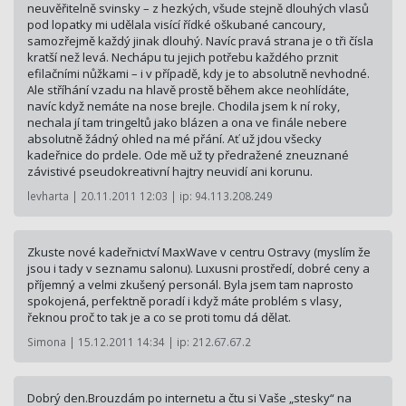
neuvěřitelně svinsky – z hezkých, všude stejně dlouhých vlasů
pod lopatky mi udělala visící řídké oškubané cancoury,
samozřejmě každý jinak dlouhý. Navíc pravá strana je o tři čísla
kratší než levá. Nechápu tu jejich potřebu každého prznit
efilačními nůžkami – i v případě, kdy je to absolutně nevhodné.
Ale stříhání vzadu na hlavě prostě během akce neohlídáte,
navíc když nemáte na nose brejle. Chodila jsem k ní roky,
nechala jí tam tringeltů jako blázen a ona ve finále nebere
absolutně žádný ohled na mé přání. Ať už jdou všecky
kadeřnice do prdele. Ode mě už ty předražené zneuznané
závistivé pseudokreativní hajtry neuvidí ani korunu.
levharta | 20.11.2011 12:03 | ip: 94.113.208.249
Zkuste nové kadeřnictví MaxWave v centru Ostravy (myslím že
jsou i tady v seznamu salonu). Luxusni prostředí, dobré ceny a
příjemný a velmi zkušený personál. Byla jsem tam naprosto
spokojená, perfektně poradí i když máte problém s vlasy,
řeknou proč to tak je a co se proti tomu dá dělat.
Simona | 15.12.2011 14:34 | ip: 212.67.67.2
Dobrý den.Brouzdám po internetu a čtu si Vaše „stesky“ na