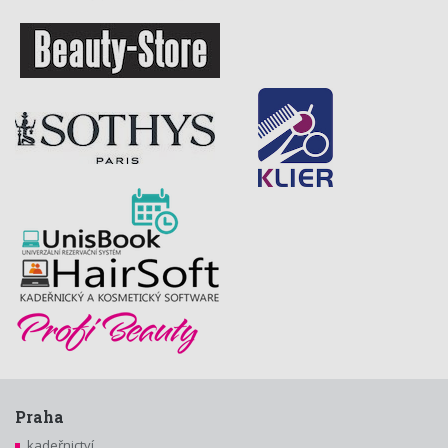
Praha
kadeřnictví