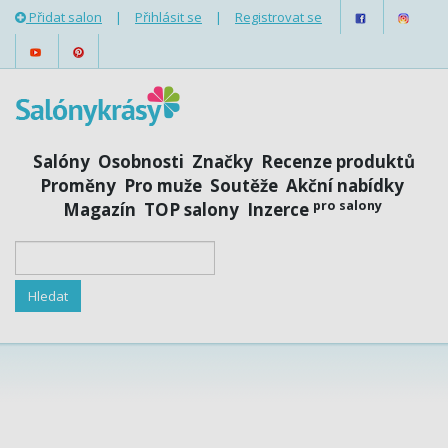
Přidat salon
|
Přihlásit se
|
Registrovat se
Salóny
Osobnosti
Značky
Recenze produktů
Proměny
Pro muže
Soutěže
Akční nabídky
pro salony
Magazín
TOP salony
Inzerce