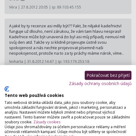
Věra | 27.8.2012 20:05 | ip: 89.103.45.155
A jaké by ty recenze asi měly být?? Fakt, že nějaké kadeřnictví
funguje už dlouho, není zárukou, že vám tam hlavu nesprasí!
Kadeřnice může být unavená (to byl asi můj případ), nemusí mít
svůj den atd. Takže vy si klidně projevujte ústně svou
spokojenost a nás nechte projevovat písemně naši
nespokojenost, protože na to za ty práchy máme nárok, víme..
levharta | 31.8.2012 14:47 | ip: 193.179.253.18
Pokračovat bez přijetí
Nedoporučuji kadeřnictví Daperhair Ostrava.Kvalitní péče od
Zásady ochrany osobních údajů
p.Davidíka,ke kterému jsem chodila velmi dlouho.Ale jeho
zaměstnanci roznesou i jaké máte ten den spodní
Tento web používá cookies
prádlo.Resp.jeho tmavovlasá kadeřnice,která mezi zákaznicemi
roznáší nepěkné pomluvy.Opravdu škoda, že p.Davidík si nechá
Tato webová stránka ukládá data, jako jsou soubory cookie, aby
kazit své studio.Karolína .
umožnila základní fungování stránek, jakož i marketing, personalizaci a
analýzu. Nastavení můžete kdykoli změnit nebo přijmout výchozí
Karolína | 7.10.2012 14:02 | ip: 90.179.65.113
nastavení. Tento banner můžete zavřít a pokračovat pouze se základními
soubory cookie.
Zásady cookies
Údaje jsou shromažďovány za účelem personalizace reklamy a měření
účinnosti reklamních kampaní. Údaje mohou být sdíleny se společností
Jezerka : Milá paní Jezerko myslím že jste člověk který umí jenom