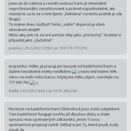
jsem se do salónu) a rovněž vedoucí Karin je minimálně
neprofesionální, necivilizované a právně napadnutelné, ale
nestojí mi za to se s nimi špinit. „Reklama“ na tento podnik je vše
říkající.
To máme dnes služby!!! Tento „salón“ doporučuji všem
obloukem obejít!!!
Místo aby jste se za své peníze cítily jako „princezny“, budete si
připadat jako „služebné“.
Jezerka | 29.2.2012 12:58 | ip: 193.179.175.210
to Jezerka: Vidíte, já pracuji jen kousek od kadeřnictví Karin a
žádné neviditelné melíry neděláme
navic teď máme 30%
slevu na melír nebo barvu. Kdybyste měla zájem, zavolejte na
777 000 763
Radka | 8.3.2012 8:44 | ip: 93.91.243.236
Recenze na kadeřnictví Karin Dluhošová jsou zcela subjektivní.
Toto kadeřnictví funguje na trhu již dlouhou dobu a znám
spoustu max.spokojených zákazníků, jenže Ti svou
spokojenost projevují ústně. Stěžují si jen Ty, které prudí, kudy
chodí :))))