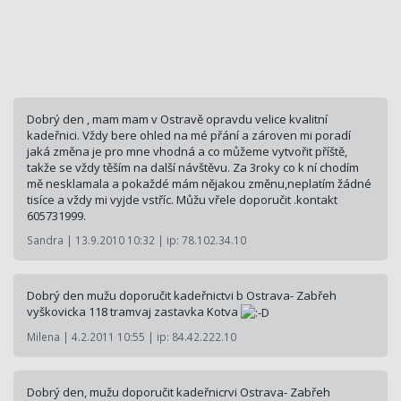
Dobrý den , mam mam v Ostravě opravdu velice kvalitní
kadeřnici. Vždy bere ohled na mé přání a zároven mi poradí
jaká změna je pro mne vhodná a co můžeme vytvořit příště,
takže se vždy těším na další návštěvu. Za 3roky co k ní chodím
mě nesklamala a pokaždé mám nějakou změnu,neplatím žádné
tisíce a vždy mi vyjde vstříc. Můžu vřele doporučit .kontakt
605731999.
Sandra | 13.9.2010 10:32 | ip: 78.102.34.10
Dobrý den mužu doporučit kadeřnictvi b Ostrava- Zabřeh
vyškovicka 118 tramvaj zastavka Kotva
Milena | 4.2.2011 10:55 | ip: 84.42.222.10
Dobrý den, mužu doporučit kadeřnicrvi Ostrava- Zabřeh