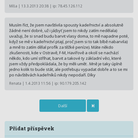
Míša | 13.3.2013 20:38 | ip: 78.45.126.112
Musím říct, že jsem navštívila spousty kadeřnictví a absolutně
žádné není dobré, už i já(byť jsem to nikdy zatím nedělala)
uvažuji, že si snad budu barvit vlasy doma, to mě napadne poté,
když se mě v kadeřnictví ptají, proč jsem si to tak blbě nabarvila)
a mně to zatím dělal profík za těžké peníze). Máte někdo
zkušenosti, kde v Ostravě, F-M, Havířově a okolí se nachází
někdo, kdo umí stříhat, barvit a takové ty základní věci, které
jsem vždy předpokládala, že by měli umět . Mně je taky úplně
jedno kolik to bude stát, ale potřebuju vypadat dobře a to se mi
po návštěvách kadeřníků nikdy nepodaří. Díky
Renata | 1.4.2013 11:56 | ip: 90.179.205.142
Další
Přidat příspěvek