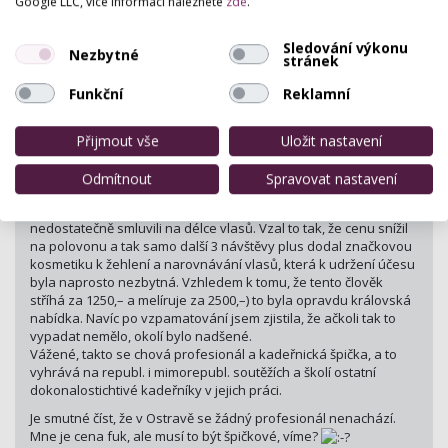
Google LLC, více informací naleznete
zde
.
kritizovat a hatit práci druhých lidí:) Já mám moc dobré
zkušenosti se Salónem Karin a moc ho všem doporučuji:) Míša
Sledování výkonu
Nezbytné
Majkííí | 5.11.2012 12:52 | ip: 90.176.81.50
stránek
Funkční
Reklamní
Myslím, že je naprosto jedno, jestli salon Karin umi či neumi (
buďto je zákazník náročnější anebo se spokojí s čímkoli novým,
Přijmout vše
Uložit nastavení
že ano). Důležité v tomto případě je ono „vypoklonkování
zákazníka“. To je ostuda až hanba a k neuvěření! Salon, co se
Odmítnout
Spravovat nastavení
zajímá o své dobré jméno by měl nápravu provést vždy. Také
se mi to stalo, až mi tekly slzy, jelikož jsme se s mým kadeřníkem
nedostatečně smluvili na délce vlasů. Vzal to tak, že cenu snížil
na polovonu a tak samo další 3 návštěvy plus dodal značkovou
kosmetiku k žehlení a narovnávání vlasů, která k udržení účesu
byla naprosto nezbytná. Vzhledem k tomu, že tento člověk
stříhá za 1250,– a melíruje za 2500,–) to byla opravdu královská
nabídka. Navíc po vzpamatování jsem zjistila, že ačkoli tak to
vypadat nemělo, okolí bylo nadšené.
Vážené, takto se chová profesionál a kadeřnická špička, a to
vyhrává na republ. i mimorepubl. soutěžích a školí ostatní
dokonalostichtivé kadeřníky v jejich práci.
Je smutné číst, že v Ostravě se žádný profesionál nenachází.
Mne je cena fuk, ale musí to být špičkové, víme?