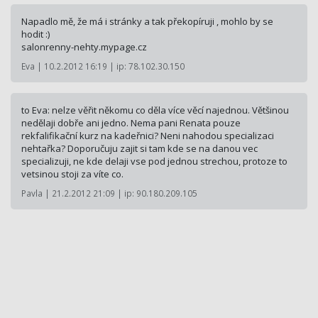
Napadlo mě, že má i stránky a tak překopíruji , mohlo by se
hodit :)
salonrenny-nehty.mypage.cz
Eva | 10.2.2012 16:19 | ip: 78.102.30.150
to Eva: nelze věřit někomu co děla více věcí najednou. Většinou
nedělaji dobře ani jedno. Nema pani Renata pouze
rekfalifikační kurz na kadeřnici? Neni nahodou specializaci
nehtařka? Doporučuju zajit si tam kde se na danou vec
specializuji, ne kde delaji vse pod jednou strechou, protoze to
vetsinou stoji za víte co.
Pavla | 21.2.2012 21:09 | ip: 90.180.209.105