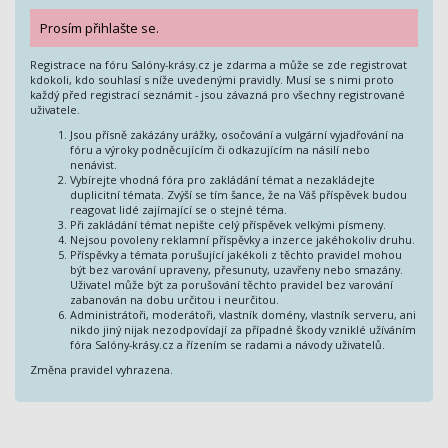
Prosím přihlašte se.
Registrace na fóru Salóny-krásy.cz je zdarma a může se zde registrovat
kdokoli, kdo souhlasí s níže uvedenými pravidly. Musí se s nimi proto
každý před registrací seznámit - jsou závazná pro všechny registrované
uživatele.
Jsou přísně zakázány urážky, osočování a vulgární vyjadřování na
fóru a výroky podněcujícím či odkazujícím na násilí nebo
nenávist.
Vybírejte vhodná fóra pro zakládání témat a nezakládejte
duplicitní témata. Zvýší se tím šance, že na Váš příspěvek budou
reagovat lidé zajímající se o stejné téma.
Při zakládání témat nepište celý příspěvek velkými písmeny.
Nejsou povoleny reklamní příspěvky a inzerce jakéhokoliv druhu.
Příspěvky a témata porušující jakékoli z těchto pravidel mohou
být bez varování upraveny, přesunuty, uzavřeny nebo smazány.
Uživatel může být za porušování těchto pravidel bez varování
zabanován na dobu určitou i neurčitou.
Administrátoři, moderátoři, vlastník domény, vlastník serveru, ani
nikdo jiný nijak nezodpovídají za případné škody vzniklé užíváním
fóra Salóny-krásy.cz a řízením se radami a návody uživatelů.
Změna pravidel vyhrazena.