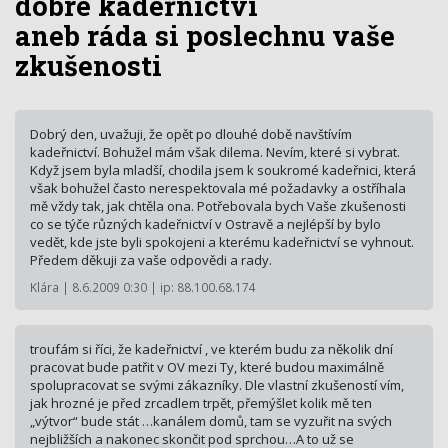
dobré kadeřnictví
aneb ráda si poslechnu vaše
zkušenosti
Dobrý den, uvažuji, že opět po dlouhé době navštívím
kadeřnictví. Bohužel mám však dilema. Nevím, které si vybrat.
Když jsem byla mladší, chodila jsem k soukromé kadeřnici, která
však bohužel často nerespektovala mé požadavky a ostříhala
mě vždy tak, jak chtěla ona. Potřebovala bych Vaše zkušenosti
co se týče různých kadeřnictví v Ostravě a nejlépší by bylo
vedět, kde jste byli spokojeni a kterému kadeřnictví se vyhnout.
Předem děkuji za vaše odpovědi a rady.
Klára | 8.6.2009 0:30 | ip: 88.100.68.174
troufám si říci, že kadeřnictví , ve kterém budu za několik dní
pracovat bude patřit v OV mezi Ty, které budou maximálně
spolupracovat se svými zákazníky. Dle vlastní zkušeností vím,
jak hrozné je před zrcadlem trpět, přemýšlet kolik mě ten
„výtvor“ bude stát …kanálem domů, tam se vyzuřit na svých
nejbližších a nakonec skončit pod sprchou…A to už se