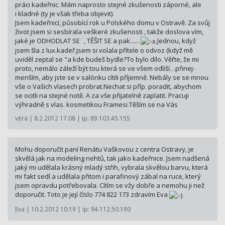
práci kadeřnic. Mám naprosto stejné zkušenosti záporné, ale
i kladné (ty je však třeba objevit).
Jsem kadeřnicí, působící rok u Polského domu v Ostravě. Za svůj
život jsem si sesbírala veškeré zkušenosti , takže doslova vím,
jaké je ODHODLAT SE¨, TĚŠIT SE a pak......
.Jednou, když
jsem šla z lux.kadeř.jsem si volala přítele o odvoz (když mě
uviděl zeptal se "a kde budeš bydle?To bylo dílo. Věřte, že mi
proto, nemálo záleží být tou která se ve všem odliší…přinej­
menším, aby jste se v salónku cítili příjemně. Nebály se se mnou
vše o Vašich vlasech probrat.Nechat si příp. poradit, abychom
se ocitli na stejné notě. A za vše přijatelně zaplatit. Pracuji
výhradně s vlas. kosmetikou Framesi.Těším se na Vás
věra | 8.2.2012 17:08 | ip: 89.103.45.155
Mohu doporučit paní Renátu Vaškovou z centra Ostravy, je
skvělá jak na modeling nehtů, tak jako kadeřnice. Jsem nadšená
jaký mi udělala krásný mladý střih, vybrala skvělou barvu, která
mi fakt sedí a udělala přitom i parafinový zábal na ruce, který
jsem opravdu potřebovala. Cítím se vžy dobře a nemohu ji než
doporučit. Toto je její číslo 774 822 173 zdravím Eva
Eva | 10.2.2012 10:19 | ip: 94.112.50.190