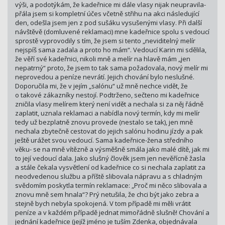
výši, a podotýkám, že kadeřnice mi dále vlasy nijak neupravila-
přála jsem si kompletní účes včetně střihu na akci následující
den, odešla jsem jen z pod sušáku vysušenými vlasy. Při další
návštěvě (domluvené reklamaci) mne kadeřnice spolu s vedoucí
sprostě vyprovodily s tím, že jsem si tento „neviditelný melír
nejspíš sama zadala a proto ho mám“. Vedoucí Karin mi sdělila,
že věří své kadeřnici, nikoli mně a melír na hlavě mám „jen
nepatrný“ proto, že jsem to tak sama požadovala, nový melír mi
neprovedou a peníze nevrátí. Jejich chování bylo neslušné.
Doporučila mi, že v jejím „salónu“ už mně nechce vidět, že
o takové zákazníky nestojí. Podtrženo, sečteno mi kadeřnice
zničila vlasy melírem který není vidět a nechala si za něj řádně
zaplatit, uznala reklamaci a nabídla nový termín, kdy mi melír
tedy už bezplatně znovu provede (nestalo se tak), jen mně
nechala zbytečně cestovat do jejich salónu hodinu jízdy a pak
ještě urážet svou vedoucí. Sama kadeřnice-žena středního
věku- se na mně vítězně a výsměšně smála jako malé dítě, jak mi
to její vedoucí dala. Jako slušný člověk jsem jen nevěřícně žasla
a stále čekala vysvětlení od kadeřnice co si nechala zaplatit za
neodvedenou službu a příště slibovala nápravu a s chladným
svědomím poskytla termín reklamace: „Proč mi něco slibovala a
znovu mně sem hnala“? Prý netušila, že chci být jako zebra a
stejně bych nebyla spokojená. V tom případě mi měli vrátit
peníze a v každém případě jednat mimořádně slušně! Chování a
jednání kadeřnice (jejíž jméno je tuším Zdenka, objednávala