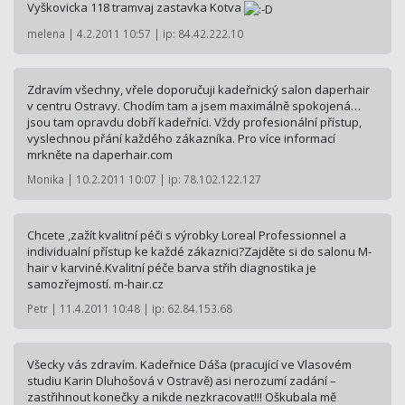
Vyškovicka 118 tramvaj zastavka Kotva
melena | 4.2.2011 10:57 | ip: 84.42.222.10
Zdravím všechny, vřele doporučuji kadeřnický salon daperhair
v centru Ostravy. Chodím tam a jsem maximálně spokojená…
jsou tam opravdu dobří kadeřníci. Vždy profesionální přístup,
vyslechnou přání každého zákazníka. Pro více informací
mrkněte na daperhair.com
Monika | 10.2.2011 10:07 | ip: 78.102.122.127
Chcete ,zažít kvalitní péči s výrobky Loreal Professionnel a
individualní přístup ke každé zákaznici?Zajděte si do salonu M-
hair v karviné.Kvalitní péče barva střih diagnostika je
samozřejmostí. m-hair.cz
Petr | 11.4.2011 10:48 | ip: 62.84.153.68
Všecky vás zdravím. Kadeřnice Dáša (pracující ve Vlasovém
studiu Karin Dluhošová v Ostravě) asi nerozumí zadání –
zastřihnout konečky a nikde nezkracovat!!! Oškubala mě