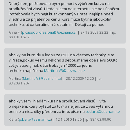
Dobrý den, potřebovala bych pomoct s výběrem kurzu na
prodlužování vlasů. Hledala jsem na internetu, ale bez úspěchu.
Potřebovala bych najít kuzr konnaný v Praze, nejlépe hned
v lednu a za přijatelnou cenu. Kurz může být na jakoukoliv
techniku, at už keratinem či ostatními. Děkuji za pomoc
Anna F. (
picassoprofesional@seznam.cz
) | 27.12.2009 22:22 | ip:
88.101.187.23
Ahojky,na kurz jdu v lednu za 8500 na všechny techniky je to
v Praze,pokud vezmu někoho s sebou,máme obě slevu 500Kč
což je super,jinak dáte třeba jen 12000 za jednu
techniku,napište na
Martina.V3@
seznam.cz
Martina (
Martina.V3@seznam.cz
) | 28.12.2009 12:20 | ip:
83.208.1.207
ahojky všem.. hledám kurz na prodlužování vlasů… víte
o nějakém, který byl stál za to?? a ne jen, že z vás vytáhnou
peníze a nic… díky předem za info. pište na
p.klara@
seznam.cz
Klára (
p.klara@seznam.cz
) | 12.1.2010 13:56 | ip: 88.103.99.90