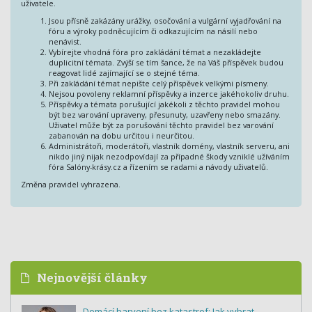
uživatele.
Jsou přísně zakázány urážky, osočování a vulgární vyjadřování na
fóru a výroky podněcujícím či odkazujícím na násilí nebo
nenávist.
Vybírejte vhodná fóra pro zakládání témat a nezakládejte
duplicitní témata. Zvýší se tím šance, že na Váš příspěvek budou
reagovat lidé zajímající se o stejné téma.
Při zakládání témat nepište celý příspěvek velkými písmeny.
Nejsou povoleny reklamní příspěvky a inzerce jakéhokoliv druhu.
Příspěvky a témata porušující jakékoli z těchto pravidel mohou
být bez varování upraveny, přesunuty, uzavřeny nebo smazány.
Uživatel může být za porušování těchto pravidel bez varování
zabanován na dobu určitou i neurčitou.
Administrátoři, moderátoři, vlastník domény, vlastník serveru, ani
nikdo jiný nijak nezodpovídají za případné škody vzniklé užíváním
fóra Salóny-krásy.cz a řízením se radami a návody uživatelů.
Změna pravidel vyhrazena.
Nejnovější články
Domácí barvení bez katastrof: Jak vybrat