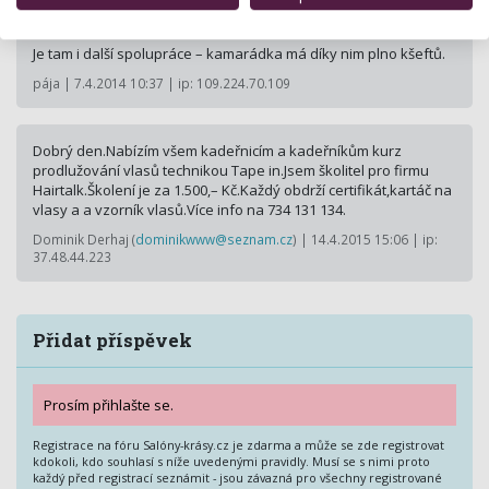
u Martiny Gavriely a i v Ostravě. Mám pocit že i jezdí skoro po
celé čr.
Je tam i další spolupráce – kamarádka má díky nim plno kšeftů.
pája | 7.4.2014 10:37 | ip: 109.224.70.109
Dobrý den.Nabízím všem kadeřnicím a kadeřníkům kurz
prodlužování vlasů technikou Tape in.Jsem školitel pro firmu
Hairtalk.Školení je za 1.500,– Kč.Každý obdrží certifikát,kartáč na
vlasy a a vzorník vlasů.Více info na 734 131 134.
Dominik Derhaj (
dominikwww@seznam.cz
) | 14.4.2015 15:06 | ip:
37.48.44.223
Přidat příspěvek
Prosím přihlašte se.
Registrace na fóru Salóny-krásy.cz je zdarma a může se zde registrovat
kdokoli, kdo souhlasí s níže uvedenými pravidly. Musí se s nimi proto
každý před registrací seznámit - jsou závazná pro všechny registrované