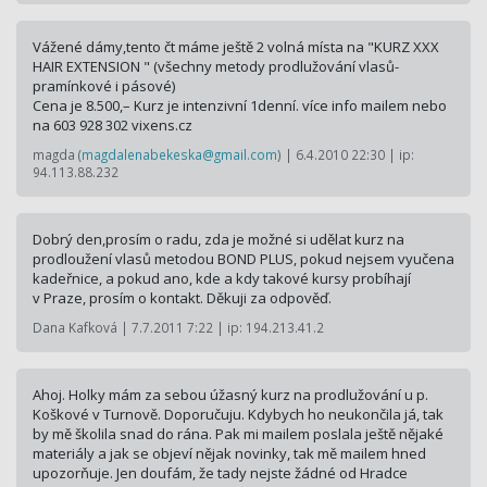
Vážené dámy,tento čt máme ještě 2 volná místa na "KURZ XXX
HAIR EXTENSION " (všechny metody prodlužování vlasů-
pramínkové i pásové)
Cena je 8.500,– Kurz je intenzivní 1denní. více info mailem nebo
na 603 928 302 v­ixens.cz
magda (
magdalenabekeska@gmail.com
) | 6.4.2010 22:30 | ip:
94.113.88.232
Dobrý den,prosím o radu, zda je možné si udělat kurz na
prodloužení vlasů metodou BOND PLUS, pokud nejsem vyučena
kadeřnice, a pokud ano, kde a kdy takové kursy probíhají
v Praze, prosím o kontakt. Děkuji za odpověď.
Dana Kafková | 7.7.2011 7:22 | ip: 194.213.41.2
Ahoj. Holky mám za sebou úžasný kurz na prodlužování u p.
Koškové v Turnově. Doporučuju. Kdybych ho neukončila já, tak
by mě školila snad do rána. Pak mi mailem poslala ještě nějaké
materiály a jak se objeví nějak novinky, tak mě mailem hned
upozorňuje. Jen doufám, že tady nejste žádné od Hradce