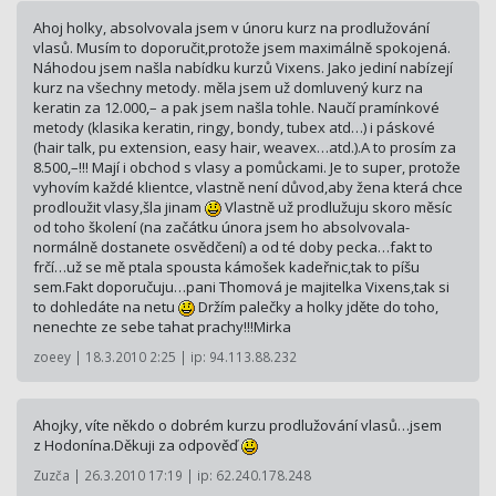
Ahoj holky, absolvovala jsem v únoru kurz na prodlužování
vlasů. Musím to doporučit,protože jsem maximálně spokojená.
Náhodou jsem našla nabídku kurzů Vixens. Jako jediní nabízejí
kurz na všechny metody. měla jsem už domluvený kurz na
keratin za 12.000,– a pak jsem našla tohle. Naučí pramínkové
metody (klasika keratin, ringy, bondy, tubex atd…) i páskové
(hair talk, pu extension, easy hair, weavex…atd.).A to prosím za
8.500,–!!! Mají i obchod s vlasy a pomůckami. Je to super, protože
vyhovím každé klientce, vlastně není důvod,aby žena která chce
prodloužit vlasy,šla jinam
Vlastně už prodlužuju skoro měsíc
od toho školení (na začátku února jsem ho absolvovala-
normálně dostanete osvědčení) a od té doby pecka…fakt to
frčí…už se mě ptala spousta kámošek kadeřnic,tak to píšu
sem.Fakt doporučuju…pani Thomová je majitelka Vixens,tak si
to dohledáte na netu
Držím palečky a holky jděte do toho,
nenechte ze sebe tahat prachy!!!Mirka
zoeey | 18.3.2010 2:25 | ip: 94.113.88.232
Ahojky, víte někdo o dobrém kurzu prodlužování vlasů…jsem
z Hodonína.Děkuji za odpověď
Zuzča | 26.3.2010 17:19 | ip: 62.240.178.248