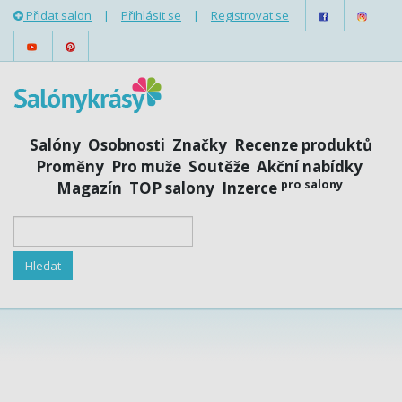
Přidat salon
|
Přihlásit se
|
Registrovat se
Salóny
Osobnosti
Značky
Recenze produktů
Proměny
Pro muže
Soutěže
Akční nabídky
pro salony
Magazín
TOP salony
Inzerce