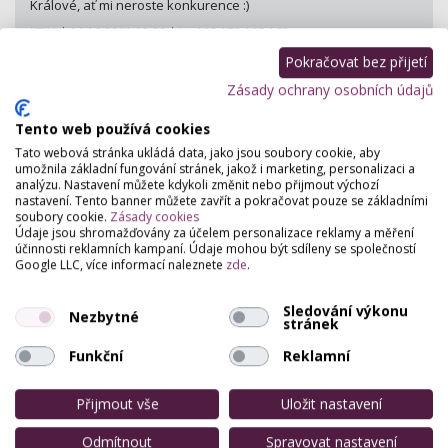
Králové, ať mi neroste konkurence :)
JITKA | 14.10.2011 19:29 | ip: 193.179.195.169
Pokračovat bez přijetí
Zásady ochrany osobních údajů
Zdravím,ráda bych si udělala kurz na prodlužování vlasů z okolí
Pardubicka popř.Královéh­radecka,nevíte ně­čem?
Tento web používá cookies
nikola | 24.2.2012 19:09 | ip: 78.80.76.43
Tato webová stránka ukládá data, jako jsou soubory cookie, aby
umožnila základní fungování stránek, jakož i marketing, personalizaci a
analýzu. Nastavení můžete kdykoli změnit nebo přijmout výchozí
nastavení. Tento banner můžete zavřít a pokračovat pouze se základními
Hele nevím přesně jak to s těma školeníma je, ale něco je na
soubory cookie.
Zásady cookies
webu vixens.cz, tak tam zjistit kontakt a třeba zrovan narazíš na
Údaje jsou shromažďovány za účelem personalizace reklamy a měření
to, co potřebuješ
účinnosti reklamních kampaní. Údaje mohou být sdíleny se společností
Google LLC, více informací naleznete
zde
.
miskaa | 16.6.2013 17:59 | ip: 212.80.76.63
Sledování výkonu
Nezbytné
stránek
Zkus salónmagdalena. Dělají prodlužování vlasů nebo „paruky“
a další služby. Podle mě tě i naučí co a jak s tím vším.
Funkční
Reklamní
Zuzi | 15.10.2013 15:30 | ip: 84.19.66.25
Přijmout vše
Uložit nastavení
nejlepší kurzy prodlužka jsou od VIPhair.cz dělají je v Praze
Odmítnout
Spravovat nastavení