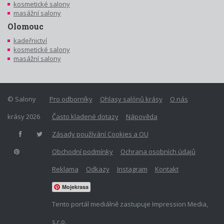
kosmetické salony
masážní salony
Olomouc
kadeřnictví
kosmetické salony
masážní salony
© Salony
Pro odborníky
Ohlasy salónů krásy
O nás
krásy 2026
Často kladené dotazy
Nápověda
Zásady používání Cookies a OU
Obchodní podmínky
Ochrana osobních údajů
Reklama
Odkazy
Instagram
Kontakt
Mojekrasa
Tento portál mediálně zastupuje Impression Media,
s.r.o.