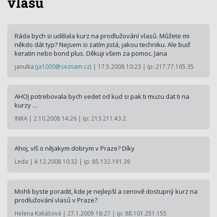
vlasů
Ráda bych si udělala kurz na prodlužování vlasů. Můžete mi
někdo dát typ? Nejsem si zatím jistá, jakou techniku. Ale buď
keratin nebo bond plus. Děkuji všem za pomoc. Jana
janulka (
ja1000@seznam.cz
) | 17.5.2008 10:23 | ip: 217.77.165.35
AHOJ potrebovala bych vedet od kud si pak ti muzu dat ti na
kurzy …
INKA | 2.10.2008 14:26 | ip: 213.211.43.2
Ahoj, víš o nějakym dobrym v Praze? Díky
Leda | 4.12.2008 10:32 | ip: 85.132.191.39
Mohli byste poradit, kde je nejlepší a cenově dostupný kurz na
prodlužování vlasů v Praze?
Helena Kaliášová | 27.1.2009 18:27 | ip: 88.101.251.155