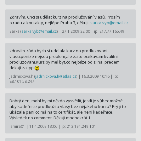
Zdravím. Chci si udělat kurz na prodlužování vlasů. Prosím
o radu a kontakty, nejlépe Praha 7, děkuji.
sarka.vyb@
email.cz
Sarka (
sarka.vyb@email.cz
) | 27.1.2009 22:00 | ip: 217.77.165.49
zdravím .ráda bych si udelala kurz na prodluzovani
vlasu.peníze nejsou problem,ale za to ocekavam kvalitni
prodluzovani.Kurz by mel byt,co nejbilze od zlina..predem
dekuji za typ
jadrnickova.h (
jadrnickova.h@atlas.cz
) | 16.3.2009 10:16 | ip:
88.101.58.247
Dobrý den, mohl by mi někdo vysvětlit, jestli je vůbec možné ,
aby kadeřnice prodloužila vlasy bez nějakeho kurzu? Prý ji to
ukázala paní co má na to certifikát, ale není kadeřnice.
Výsledek no comment. Děkuji mnohokrát. L
lamira01 | 11.4.2009 13:06 | ip: 213.194.249.101