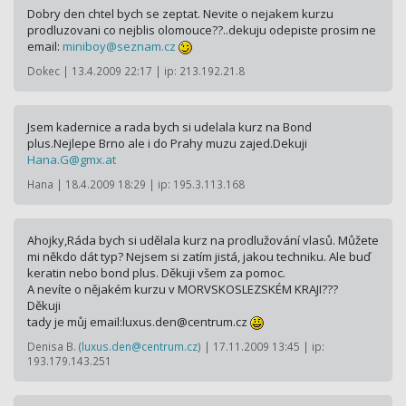
Dobry den chtel bych se zeptat. Nevite o nejakem kurzu
prodluzovani co nejblis olomouce??..dekuju odepiste prosim ne
email:
miniboy@
seznam.cz
Dokec | 13.4.2009 22:17 | ip: 213.192.21.8
Jsem kadernice a rada bych si udelala kurz na Bond
plus.Nejlepe Brno ale i do Prahy muzu zajed.Dekuji
Hana.G@
gmx.at
Hana | 18.4.2009 18:29 | ip: 195.3.113.168
Ahojky,Ráda bych si udělala kurz na prodlužování vlasů. Můžete
mi někdo dát typ? Nejsem si zatím jistá, jakou techniku. Ale buď
keratin nebo bond plus. Děkuji všem za pomoc.
A nevíte o nějakém kurzu v MORVSKOSLEZSKÉM KRAJI???
Děkuji
tady je můj email:luxus.den@cen­trum.cz
Denisa B. (
luxus.den@centrum.cz
) | 17.11.2009 13:45 | ip:
193.179.143.251