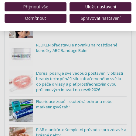
Přijmout vše
Uložit nastavení
Dana Křivánková: „Napřed to zkouším na sobě.
Odmítnout
Spravovat nastavení
Teprve potom na klientkách."
REDKEN představuje novinku na rozštěpené
konečky ABC Bandage Balm
L'oréal posiluje své vedoucí postavení v oblasti
beauty tech: přináší sílu infračerveného světla
do péče o vlasy a pleť prostřednictvím dvou
průlomových inovací na ces® 2026
Fluoridace zubů - skutečná ochrana nebo
marketingový tah?
BIAB manikúra: Kompletní průvodce pro zdravé a
krásné nehty