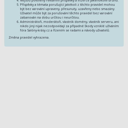
Nejsou povoleny reklamní příspěvky a inzerce jakéhokoliv druhu.
Příspěvky a témata porušující jakékoli z těchto pravidel mohou
být bez varování upraveny, přesunuty, uzavřeny nebo smazány.
Uživatel může být za porušování těchto pravidel bez varování
zabanován na dobu určitou i neurčitou.
Administrátoři, moderátoři, vlastník domény, vlastník serveru, ani
nikdo jiný nijak nezodpovídají za případné škody vzniklé užíváním
fóra Salóny-krásy.cz a řízením se radami a návody uživatelů.
Změna pravidel vyhrazena.