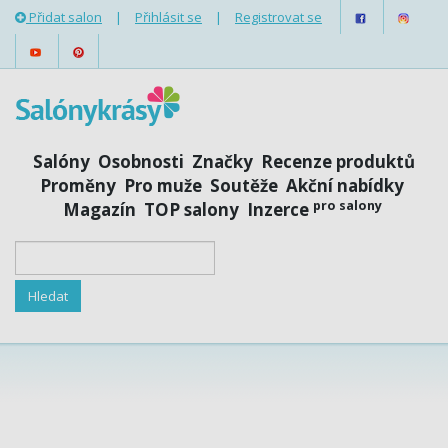
Přidat salon
|
Přihlásit se
|
Registrovat se
Salóny
Osobnosti
Značky
Recenze produktů
Proměny
Pro muže
Soutěže
Akční nabídky
pro salony
Magazín
TOP salony
Inzerce