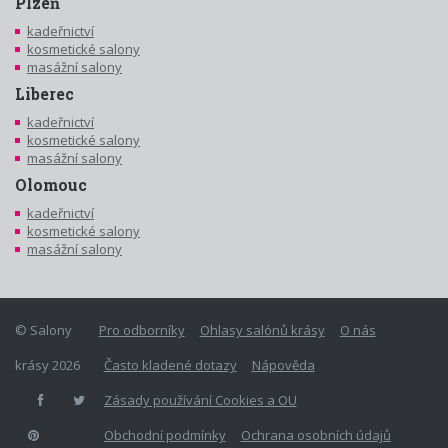
Plzeň
kadeřnictví
kosmetické salony
masážní salony
Liberec
kadeřnictví
kosmetické salony
masážní salony
Olomouc
kadeřnictví
kosmetické salony
masážní salony
© Salony
Pro odborníky
Ohlasy salónů krásy
O nás
krásy 2026
Často kladené dotazy
Nápověda
Zásady používání Cookies a OU
Obchodní podmínky
Ochrana osobních údajů