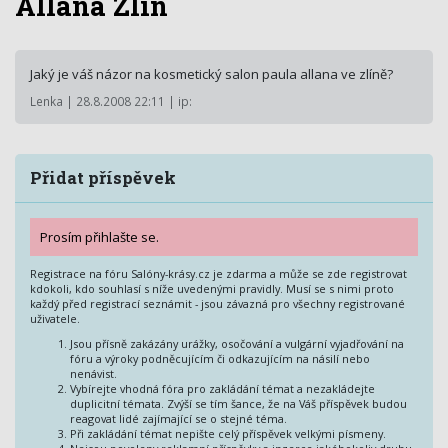
Allana Zlín
Jaký je váš názor na kosmetický salon paula allana ve zlíně?
Lenka | 28.8.2008 22:11 | ip:
Přidat příspěvek
Prosím přihlašte se.
Registrace na fóru Salóny-krásy.cz je zdarma a může se zde registrovat
kdokoli, kdo souhlasí s níže uvedenými pravidly. Musí se s nimi proto
každý před registrací seznámit - jsou závazná pro všechny registrované
uživatele.
Jsou přísně zakázány urážky, osočování a vulgární vyjadřování na
fóru a výroky podněcujícím či odkazujícím na násilí nebo
nenávist.
Vybírejte vhodná fóra pro zakládání témat a nezakládejte
duplicitní témata. Zvýší se tím šance, že na Váš příspěvek budou
reagovat lidé zajímající se o stejné téma.
Při zakládání témat nepište celý příspěvek velkými písmeny.