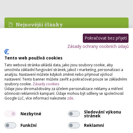
Nejnovější články
Pokračovat bez přijetí
Domácí barvení bez katastrof: Jak vybrat
produkt, který nespálí vaše vlasy ani sny?
Zásady ochrany osobních údajů
Tento web používá cookies
Tato webová stránka ukládá data, jako jsou soubory cookie, aby
Konečně projekt pro salony a služby, který vznikl
umožnila základní fungování stránek, jakož i marketing, personalizaci a
z reálné praxe
analýzu. Nastavení můžete kdykoli změnit nebo přijmout výchozí
nastavení. Tento banner můžete zavřít a pokračovat pouze se základními
soubory cookie.
Zásady cookies
Údaje jsou shromažďovány za účelem personalizace reklamy a měření
účinnosti reklamních kampaní. Údaje mohou být sdíleny se společností
Hladké vlasy. Bez kompromisu.
Google LLC, více informací naleznete
zde
.
Sledování výkonu
Nezbytné
stránek
RevitaLash® Cosmetics uvádí na trh 5v1
Funkční
Reklamní
bezoplachovou masku a kondicionér na vlasy