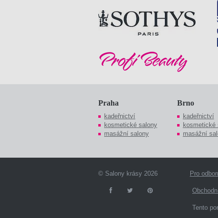
Praha
Brno
kadeřnictví
kadeřnictví
kosmetické salony
kosmetické 
masážní salony
masážní sal
© Salony krásy 2026
Pro odbor
Obchodn
Tento por