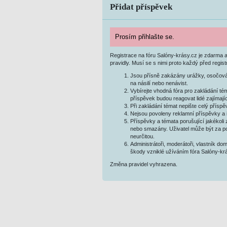
Přidat příspěvek
Prosím přihlašte se.
Registrace na fóru Salóny-krásy.cz je zdarma a
pravidly. Musí se s nimi proto každý před regis
Jsou přísně zakázány urážky, osočován
na násilí nebo nenávist.
Vybírejte vhodná fóra pro zakládání tém
příspěvek budou reagovat lidé zajímajíc
Při zakládání témat nepište celý přísp
Nejsou povoleny reklamní příspěvky a 
Příspěvky a témata porušující jakékoli
nebo smazány. Uživatel může být za po
neurčitou.
Administrátoři, moderátoři, vlastník dom
škody vzniklé užíváním fóra Salóny-krá
Změna pravidel vyhrazena.