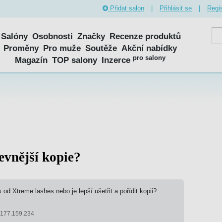
Přidat salon
|
Přihlásit se
|
Regis
Salóny
Osobnosti
Značky
Recenze produktů
Proměny
Pro muže
Soutěže
Akční nabídky
pro salony
Magazín
TOP salony
Inzerce
evnější kopie?
 od Xtreme lashes nebo je lepší ušetřit a pořídit kopii?
0.177.159.234