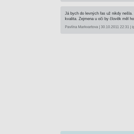
Já bych do levných řas už nikdy nešla
kvalita. Zejmena u oči by člověk měl ho
Pavlína Markvartova | 30.10.2011 22:31 | i