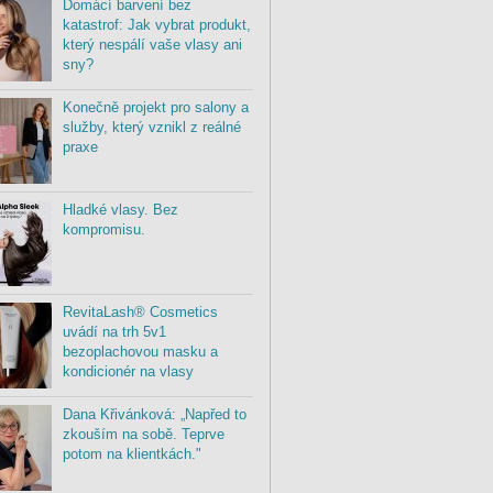
Domácí barvení bez
katastrof: Jak vybrat produkt,
který nespálí vaše vlasy ani
sny?
Konečně projekt pro salony a
služby, který vznikl z reálné
praxe
Hladké vlasy. Bez
kompromisu.
RevitaLash® Cosmetics
uvádí na trh 5v1
bezoplachovou masku a
kondicionér na vlasy
Dana Křivánková: „Napřed to
zkouším na sobě. Teprve
potom na klientkách."