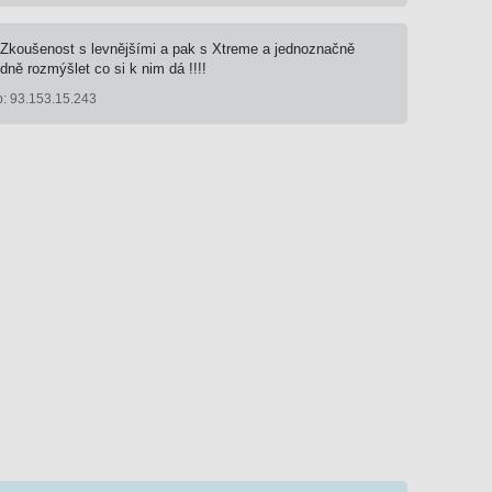
. Zkoušenost s levnějšími a pak s Xtreme a jednoznačně
dně rozmýšlet co si k nim dá !!!!
p: 93.153.15.243