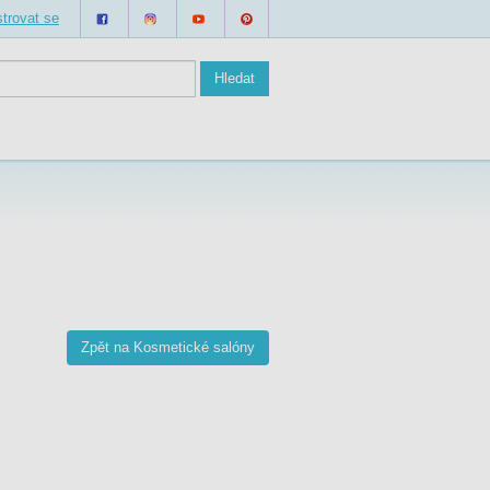
trovat se
Zpět na Kosmetické salóny