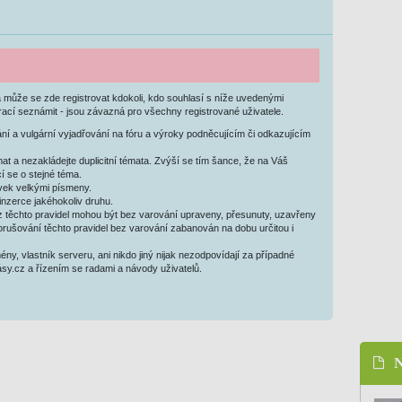
 může se zde registrovat kdokoli, kdo souhlasí s níže uvedenými
trací seznámit - jsou závazná pro všechny registrované uživatele.
í a vulgární vyjadřování na fóru a výroky podněcujícím či odkazujícím
at a nezakládejte duplicitní témata. Zvýší se tím šance, že na Váš
í se o stejné téma.
ěvek velkými písmeny.
inzerce jakéhokoliv druhu.
 z těchto pravidel mohou být bez varování upraveny, přesunuty, uzavřeny
rušování těchto pravidel bez varování zabanován na dobu určitou i
ény, vlastník serveru, ani nikdo jiný nijak nezodpovídají za případné
sy.cz a řízením se radami a návody uživatelů.
N