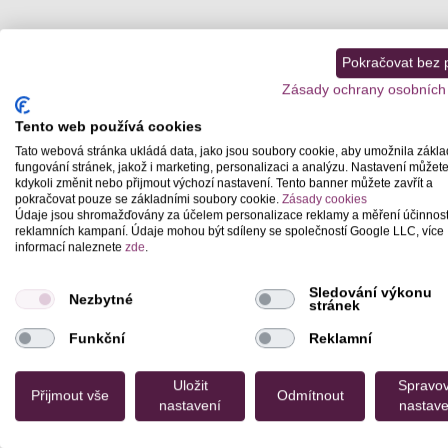
Pokračovat bez př
Zásady ochrany osobních
Tento web používá cookies
Tato webová stránka ukládá data, jako jsou soubory cookie, aby umožnila zákla
fungování stránek, jakož i marketing, personalizaci a analýzu. Nastavení můžet
kdykoli změnit nebo přijmout výchozí nastavení. Tento banner můžete zavřít a
pokračovat pouze se základními soubory cookie.
Zásady cookies
Údaje jsou shromažďovány za účelem personalizace reklamy a měření účinnost
reklamních kampaní. Údaje mohou být sdíleny se společností Google LLC, více
informací naleznete
zde
.
Sledování výkonu
Nezbytné
stránek
Funkční
Reklamní
Uložit
Spravov
Přijmout vše
Odmítnout
nastavení
nastave