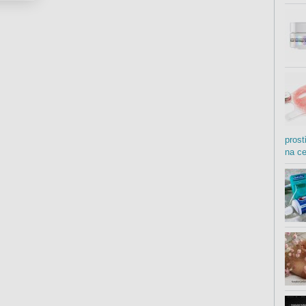
prost
na c