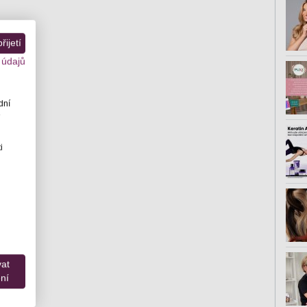
ijetí
 údajů
dní
e
i
at
ní