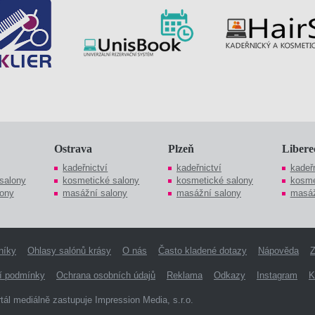
Ostrava
Plzeň
Libere
kadeřnictví
kadeřnictví
kadeřn
salony
kosmetické salony
kosmetické salony
kosme
ony
masážní salony
masážní salony
masáž
níky
Ohlasy salónů krásy
O nás
Často kladené dotazy
Nápověda
Z
í podmínky
Ochrana osobních údajů
Reklama
Odkazy
Instagram
K
tál mediálně zastupuje Impression Media, s.r.o.