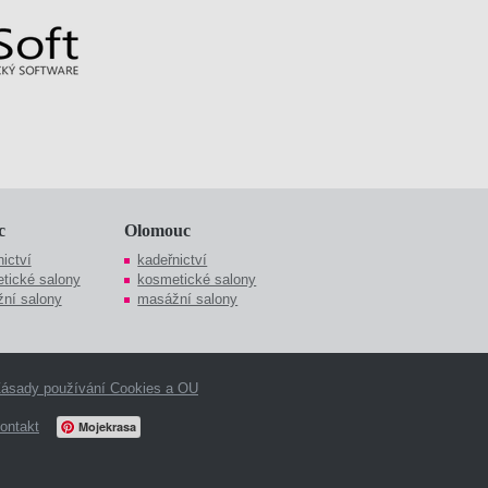
c
Olomouc
ictví
kadeřnictví
tické salony
kosmetické salony
ní salony
masážní salony
ásady používání Cookies a OU
ontakt
Mojekrasa