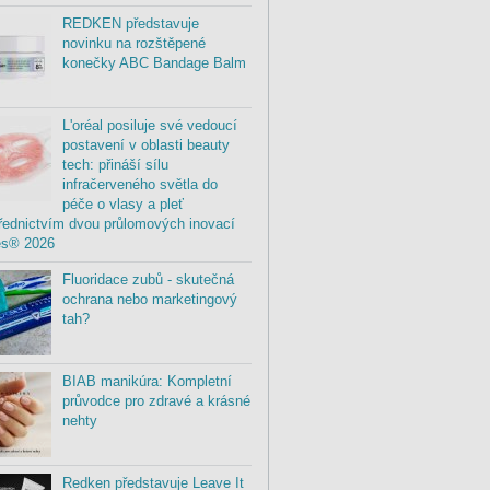
REDKEN představuje
novinku na rozštěpené
konečky ABC Bandage Balm
L'oréal posiluje své vedoucí
postavení v oblasti beauty
tech: přináší sílu
infračerveného světla do
péče o vlasy a pleť
řednictvím dvou průlomových inovací
es® 2026
Fluoridace zubů - skutečná
ochrana nebo marketingový
tah?
BIAB manikúra: Kompletní
průvodce pro zdravé a krásné
nehty
Redken představuje Leave It