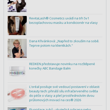
RevitaLash® Cosmetics uvádí na trh 5v1
bezoplachovou masku a kondicionér na vlasy
Dana Křivánková: „Napřed to zkouším na sobě.
Teprve potom na klientkách."
REDKEN představuje novinku na rozštěpené
konečky ABC Bandage Balm
L'oréal posiluje své vedoucí postavení v oblasti
beauty tech: přináší sílu infračerveného světla
do péče o vlasy a pleť prostřednictvím dvou
průlomových inovací na ces® 2026
Fluoridace zubů - skutečná ochrana nebo