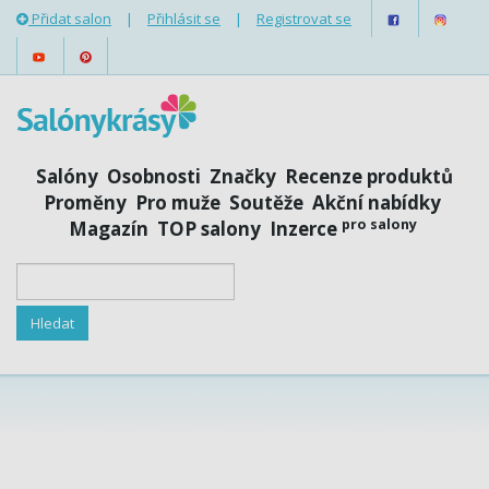
Přidat salon
|
Přihlásit se
|
Registrovat se
Salóny
Osobnosti
Značky
Recenze produktů
Proměny
Pro muže
Soutěže
Akční nabídky
pro salony
Magazín
TOP salony
Inzerce