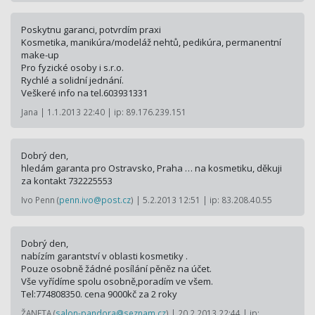
Poskytnu garanci, potvrdím praxi
Kosmetika, manikúra/modeláž nehtů, pedikúra, permanentní
make-up
Pro fyzické osoby i s.r.o.
Rychlé a solidní jednání.
Veškeré info na tel.603931331
Jana | 1.1.2013 22:40 | ip: 89.176.239.151
Dobrý den,
hledám garanta pro Ostravsko, Praha … na kosmetiku, děkuji
za kontakt 732225553
Ivo Penn (
penn.ivo@post.cz
) | 5.2.2013 12:51 | ip: 83.208.40.55
Dobrý den,
nabízím garantství v oblasti kosmetiky .
Pouze osobně žádné posílání pěněz na účet.
Vše vyřídíme spolu osobně,poradím ve všem.
Tel:774808350. cena 9000kč za 2 roky
ŽANETA (
salon-pandora@seznam.cz
) | 20.2.2013 22:44 | ip: