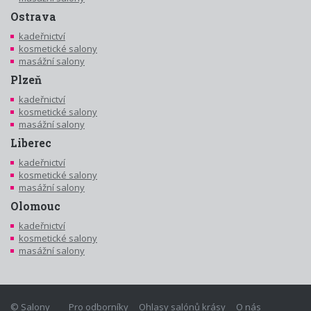
Ostrava
kadeřnictví
kosmetické salony
masážní salony
Plzeň
kadeřnictví
kosmetické salony
masážní salony
Liberec
kadeřnictví
kosmetické salony
masážní salony
Olomouc
kadeřnictví
kosmetické salony
masážní salony
© Salony
Pro odborníky
Ohlasy salónů krásy
O nás