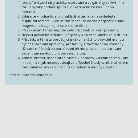
Jsou přísně zakázány urážky, osočování a vulgární vyjadřování na
fóru a výroky podněcujícím či odkazujícím na násilí nebo
nenávist.
Vybírejte vhodná fóra pro zakládání témat a nezakládejte
duplicitní témata. Zvýší se tím šance, že na Váš příspěvek budou
reagovat lidé zajímající se o stejné téma.
Při zakládání témat nepište celý příspěvek velkými písmeny.
Nejsou povoleny reklamní příspěvky a inzerce jakéhokoliv druhu.
Příspěvky a témata porušující jakékoli z těchto pravidel mohou
být bez varování upraveny, přesunuty, uzavřeny nebo smazány.
Uživatel může být za porušování těchto pravidel bez varování
zabanován na dobu určitou i neurčitou.
Administrátoři, moderátoři, vlastník domény, vlastník serveru, ani
nikdo jiný nijak nezodpovídají za případné škody vzniklé užíváním
fóra Salóny-krásy.cz a řízením se radami a návody uživatelů.
Změna pravidel vyhrazena.