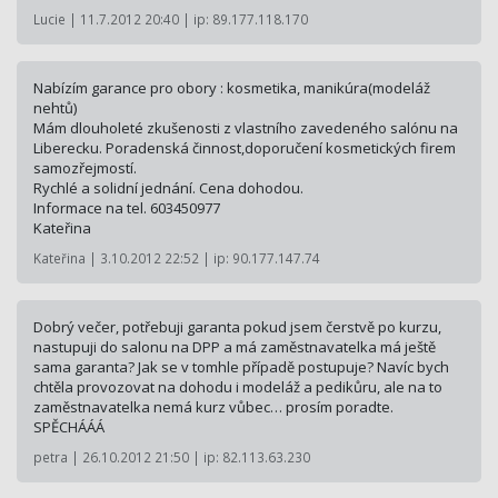
Lucie | 11.7.2012 20:40 | ip: 89.177.118.170
Nabízím garance pro obory : kosmetika, manikúra(modeláž
nehtů)
Mám dlouholeté zkušenosti z vlastního zavedeného salónu na
Liberecku. Poradenská činnost,doporučení kosmetických firem
samozřejmostí.
Rychlé a solidní jednání. Cena dohodou.
Informace na tel. 603450977
Kateřina
Kateřina | 3.10.2012 22:52 | ip: 90.177.147.74
Dobrý večer, potřebuji garanta pokud jsem čerstvě po kurzu,
nastupuji do salonu na DPP a má zaměstnavatelka má ještě
sama garanta? Jak se v tomhle případě postupuje? Navíc bych
chtěla provozovat na dohodu i modeláž a pedikůru, ale na to
zaměstnavatelka nemá kurz vůbec… prosím poradte.
SPĚCHÁÁÁ
petra | 26.10.2012 21:50 | ip: 82.113.63.230