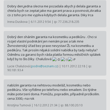
Dobry den,jedna slecna me pozadala abych ji delala garanta a
chtela bych se zeptat jake ma garant prava a povinosti,zkratka
co z toho pro me vypliva kdybych delala garanta. Diky Irca
Irena Duskova | 6.11.2012 9:54 | ip: 77.236.218.235
Dobrý den sháním garanta na kosmetiku a pedikůru . Chci si
rozjet vlastní podnikání jen nemám praxi a tak mne
Živnostenský úřad bez praxe nevystaví ŽL na kosmetiku a
pedikůru. Tak prosím nějaká solidní nabídka by tady nebyla?
Odměnu za garanci bych ráda platila formou měsíčních splátek
když by to šlo.Díky. Chalušová
Lucie Chalušová (
podre@seznam.cz
) | 10.11.2012 22:18 | ip:
90.181.93.4
nabízím garanta na nehtovou modeláž, kosmetiku nebo
pedikúru. Vše vyřídíme po telefonu nebo emailem. Do týdne
máte potvrzení doma. Pomůžu, popradím, případně proškolím.
cena 3300,–na rok
Kristýna Tumová | 16.12.2012 21:34 | ip: 88.100.20.10