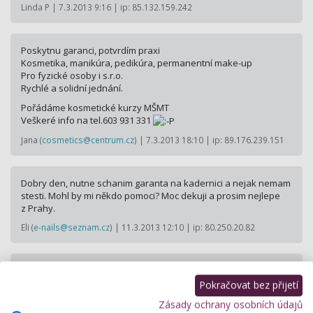
Linda P | 7.3.2013 9:16 | ip: 85.132.159.242
Poskytnu garanci, potvrdím praxi
Kosmetika, manikúra, pedikúra, permanentní make-up
Pro fyzické osoby i s.r.o.
Rychlé a solidní jednání.
Pořádáme kosmetické kurzy MŠMT
Veškeré info na tel.603 931 331
Jana (
cosmetics@centrum.cz
) | 7.3.2013 18:10 | ip: 89.176.239.151
Dobry den, nutne schanim garanta na kadernici a nejak nemam
stesti. Mohl by mi někdo pomoci? Moc dekuji a prosim nejlepe
z Prahy.
Eli (
e-nails@seznam.cz
) | 11.3.2013 12:10 | ip: 80.250.20.82
Nabízím garanci na kosmetiku nejlépe za garanci na
pedikuru,možno i jednotlivě. Kurz na pedikuru končím v březnu.
Pokračovat bez přijetí
Jen seriozní nabídky, Rychle a spolehlivě Poradím, vysvětlím a
Zásady ochrany osobních údajů
totéž žádám i od Vás.