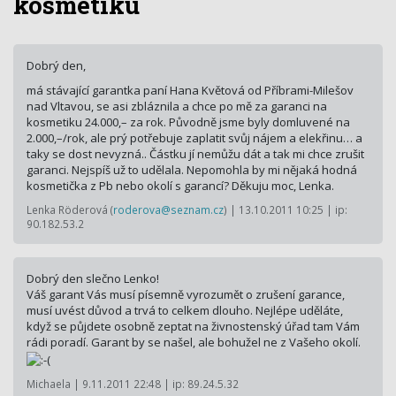
kosmetiku
Dobrý den,
má stávající garantka paní Hana Květová od Příbrami-Milešov
nad Vltavou, se asi zbláznila a chce po mě za garanci na
kosmetiku 24.000,– za rok. Původně jsme byly domluvené na
2.000,–/rok, ale prý potřebuje zaplatit svůj nájem a elekřinu… a
taky se dost nevyzná.. Částku jí nemůžu dát a tak mi chce zrušit
garanci. Nejspíš už to udělala. Nepomohla by mi nějaká hodná
kosmetička z Pb nebo okolí s garancí? Děkuju moc, Lenka.
Lenka Röderová (
roderova@seznam.cz
) | 13.10.2011 10:25 | ip:
90.182.53.2
Dobrý den slečno Lenko!
Váš garant Vás musí písemně vyrozumět o zrušení garance,
musí uvést důvod a trvá to celkem dlouho. Nejlépe uděláte,
když se půjdete osobně zeptat na živnostenský úřad tam Vám
rádi poradí. Garant by se našel, ale bohužel ne z Vašeho okolí.
Michaela | 9.11.2011 22:48 | ip: 89.24.5.32