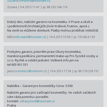
Zuzana.Frindova@
seznam.cz
.
Zuzana | 9.4.2013 11:41 | ip: 88.102.164.116
Dobrý den, nabízím garanci na kosmetiku. V Praze a okolí a
i podkrkonoší (Vrchlabí,Jičín,Dvůr Králové,Trutnov, apod..)
Na ceně se můžeme domluvit. Platby mohou probíhat i měsíčně.
Milli (
milli.sweet@seznam.cz
) | 14.4.2013 15:56 | ip: 193.86.4.130
Poskytnu garanci, potvrdím praxi Obory-kosmetika,
manikúra,pedikúra, permanentní make-up Pro fyzické osoby a
s.r.o. Rychlé a solidní jednání. Veškeré info jen na
tel.603 931 331
Jana (
cosmetics@centrum.cz
) | 19.4.2013 17:39 | ip: 89.176.239.151
Nabídka – Garant pro kosmetičky Cena: 3.500
Nabízím garanci pro začínající kosmetičky. Ve vašich začátcích
vám ráda pomohu i poradím.
kontakt:
zdravyzivot@
seznam.cz
Praha