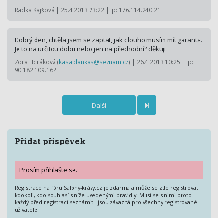
Radka Kajšová | 25.4.2013 23:22 | ip: 176.114.240.21
Dobrý den, chtěla jsem se zaptat, jak dlouho musím mít garanta.
Je to na určitou dobu nebo jen na přechodní? děkuji
Zora Horáková (
kasablankas@seznam.cz
) | 26.4.2013 10:25 | ip:
90.182.109.162
Další
Přidat příspěvek
Prosím přihlašte se.
Registrace na fóru Salóny-krásy.cz je zdarma a může se zde registrovat
kdokoli, kdo souhlasí s níže uvedenými pravidly. Musí se s nimi proto
každý před registrací seznámit - jsou závazná pro všechny registrované
uživatele.