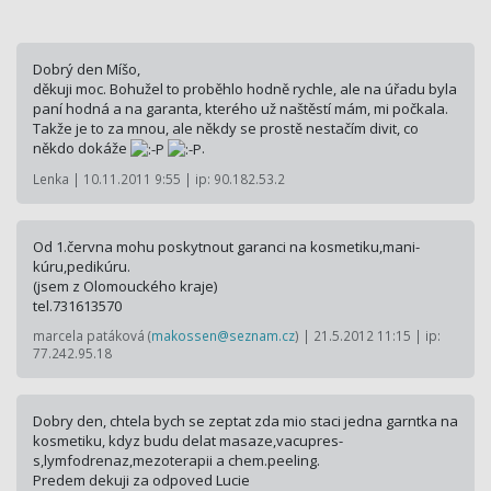
Dobrý den Míšo,
děkuji moc. Bohužel to proběhlo hodně rychle, ale na úřadu byla
paní hodná a na garanta, kterého už naštěstí mám, mi počkala.
Takže je to za mnou, ale někdy se prostě nestačím divit, co
někdo dokáže
.
Lenka | 10.11.2011 9:55 | ip: 90.182.53.2
Od 1.června mohu poskytnout garanci na kosmetiku,mani­
kúru,pedikúru.
(jsem z Olomouckého kraje)
tel.731613570
marcela patáková (
makossen@seznam.cz
) | 21.5.2012 11:15 | ip:
77.242.95.18
Dobry den, chtela bych se zeptat zda mio staci jedna garntka na
kosmetiku, kdyz budu delat masaze,vacupres­
s,lymfodrenaz,me­zoterapii a chem.peeling.
Predem dekuji za odpoved Lucie