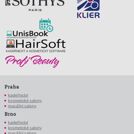
Praha
kadeřnictví
kosmetické salony
masážní salony
Brno
kadeřnictví
kosmetické salony
masážní salony