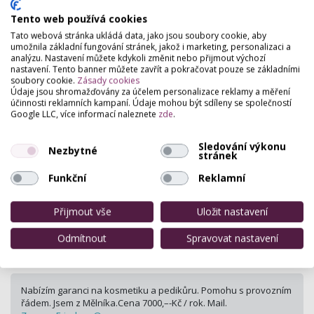
Cena dle dohody
Tento web používá cookies
Těším se
Tato webová stránka ukládá data, jako jsou soubory cookie, aby
umožnila základní fungování stránek, jakož i marketing, personalizaci a
Babeta | 13.3.2013 21:13 | ip: 81.90.163.84
analýzu. Nastavení můžete kdykoli změnit nebo přijmout výchozí
nastavení. Tento banner můžete zavřít a pokračovat pouze se základními
soubory cookie.
Zásady cookies
Dobrý den,jak ma být napsana smlouva mezi garantem a mnou
Údaje jsou shromažďovány za účelem personalizace reklamy a měření
na kosmetiku.
účinnosti reklamních kampaní. Údaje mohou být sdíleny se společností
Google LLC, více informací naleznete
zde
.
Je to smlouva jenom mezi mnou a garantem?
Muze tuto smlouvu pouzit proti mne garant?
Sledování výkonu
dana | 20.3.2013 13:06 | ip: 109.81.90.222
Nezbytné
stránek
Funkční
Reklamní
Dobrý den,jak ma být napsana smlouva mezi garantem a mnou
na kosmetiku.
Přijmout vše
Uložit nastavení
Je to smlouva jenom mezi mnou a garantem?
Muze tuto smlouvu pouzit proti mne garant?
Odmítnout
Spravovat nastavení
dana | 20.3.2013 13:07 | ip: 109.81.90.222
Nabízím garanci na kosmetiku a pedikůru. Pomohu s provozním
řádem. Jsem z Mělníka.Cena 7000,–-Kč / rok. Mail.