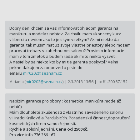
Dobry den, chcem sa vas informovat ohladom garanta na
manikuru a modelaz nehtov. Za chvilu mam ukonceny kurz
v liberci a neviem ako to je s tym vsetkym? Ak mi niekto da
garanta, tak musim mat uz svoje vlastne priestory alebo mozem
pracovat trebars v zabehnutom salonu? Prosim o informacie-
mam v tom zmetok a budem rada ak mi to niekto vysvetli.
A nasiel by sa niekto kto by mi tie garanta poskytol? Velmi
pekne dakujem za odpoved a piste do
emailu
mir0202@
seznam.cz
MIriama (
mir0202@seznam.cz
) | 2.3.2013 13:56 | ip: 81.200.57.152
Nabízím garance pro obory : kosmetika, manikúra(modeláž
nehtů)
Mám dlouholeté zkušenosti z vlastního zavedeného salónu
v Hradci Králové a Pardubicích. Poradenská činnost,doporučení
kosmetických firem samozřejmostí.
Rychlé a solidní jednání.
Cena od 2500Kč.
Pro více info 776 366 167