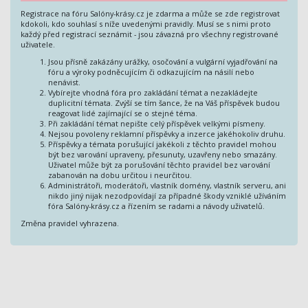
Registrace na fóru Salóny-krásy.cz je zdarma a může se zde registrovat
kdokoli, kdo souhlasí s níže uvedenými pravidly. Musí se s nimi proto
každý před registrací seznámit - jsou závazná pro všechny registrované
uživatele.
Jsou přísně zakázány urážky, osočování a vulgární vyjadřování na
fóru a výroky podněcujícím či odkazujícím na násilí nebo
nenávist.
Vybírejte vhodná fóra pro zakládání témat a nezakládejte
duplicitní témata. Zvýší se tím šance, že na Váš příspěvek budou
reagovat lidé zajímající se o stejné téma.
Při zakládání témat nepište celý příspěvek velkými písmeny.
Nejsou povoleny reklamní příspěvky a inzerce jakéhokoliv druhu.
Příspěvky a témata porušující jakékoli z těchto pravidel mohou
být bez varování upraveny, přesunuty, uzavřeny nebo smazány.
Uživatel může být za porušování těchto pravidel bez varování
zabanován na dobu určitou i neurčitou.
Administrátoři, moderátoři, vlastník domény, vlastník serveru, ani
nikdo jiný nijak nezodpovídají za případné škody vzniklé užíváním
fóra Salóny-krásy.cz a řízením se radami a návody uživatelů.
Změna pravidel vyhrazena.