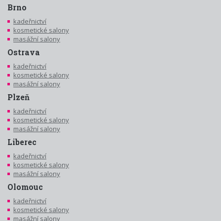
Brno
kadeřnictví
kosmetické salony
masážní salony
Ostrava
kadeřnictví
kosmetické salony
masážní salony
Plzeň
kadeřnictví
kosmetické salony
masážní salony
Liberec
kadeřnictví
kosmetické salony
masážní salony
Olomouc
kadeřnictví
kosmetické salony
masážní salony