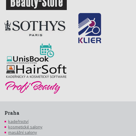
Praha
kadeřnictví
kosmetické salony
masážní salony