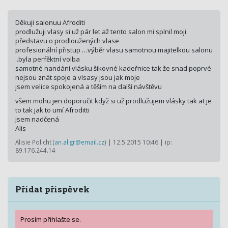
Děkuji salonuu Afroditi
prodlužuji vlasy si už pár let až tento salon mi splnil moji
představu o prodloužených vlase
profesionální přistup …výběr vlasu samotnou majitelkou salonu
..byla perfěktní volba
samotné nandání vlásku šikovné kadeřnice tak že snad poprvé
nejsou znát spoje a vlsasy jsou jak moje
jsem velice spokojená a těším na další návštěvu
všem mohu jen doporučit když si už prodlužujem vlásky tak at je
to tak jak to umí Afroditti
jsem nadčená
Alis
Alisie Policht (
an.al.gr@email.cz
) | 12.5.2015 10:46 | ip:
89.176.244.14
Přidat příspěvek
Prosím přihlašte se.