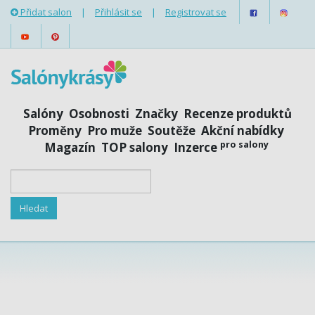
Přidat salon
|
Přihlásit se
|
Registrovat se
Salóny
Osobnosti
Značky
Recenze produktů
Proměny
Pro muže
Soutěže
Akční nabídky
pro salony
Magazín
TOP salony
Inzerce