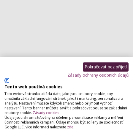
Pokračovat bez přijetí
Zásady ochrany osobních údajů
Nejnovější články
Tento web používá cookies
Tato webová stránka ukládá data, jako jsou soubory cookie, aby
Domácí barvení bez katastrof: Jak vybrat
umožnila základní fungování stránek, jakož i marketing, personalizaci a
produkt, který nespálí vaše vlasy ani sny?
analýzu. Nastavení můžete kdykoli změnit nebo přijmout výchozí
nastavení. Tento banner můžete zavřít a pokračovat pouze se základními
soubory cookie.
Zásady cookies
Údaje jsou shromažďovány za účelem personalizace reklamy a měření
účinnosti reklamních kampaní. Údaje mohou být sdíleny se společností
Konečně projekt pro salony a služby, který vznikl
Google LLC, více informací naleznete
zde
.
z reálné praxe