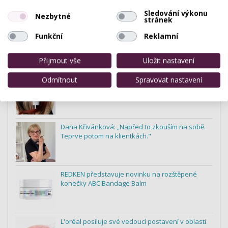
Sledování výkonu
Nezbytné
stránek
Hladké vlasy. Bez kompromisu.
Funkční
Reklamní
Přijmout vše
Uložit nastavení
Odmítnout
Spravovat nastavení
RevitaLash® Cosmetics uvádí na trh 5v1
bezoplachovou masku a kondicionér na vlasy
Dana Křivánková: „Napřed to zkouším na sobě.
Teprve potom na klientkách."
REDKEN představuje novinku na rozštěpené
konečky ABC Bandage Balm
L'oréal posiluje své vedoucí postavení v oblasti