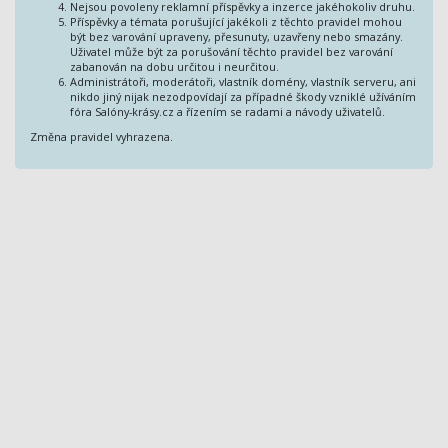
Nejsou povoleny reklamní příspěvky a inzerce jakéhokoliv druhu.
Příspěvky a témata porušující jakékoli z těchto pravidel mohou
být bez varování upraveny, přesunuty, uzavřeny nebo smazány.
Uživatel může být za porušování těchto pravidel bez varování
zabanován na dobu určitou i neurčitou.
Administrátoři, moderátoři, vlastník domény, vlastník serveru, ani
nikdo jiný nijak nezodpovídají za případné škody vzniklé užíváním
fóra Salóny-krásy.cz a řízením se radami a návody uživatelů.
Změna pravidel vyhrazena.