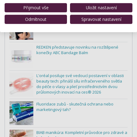
Přijmout vše
Uložit nastavení
Dana Křivánková: „Napřed to zkouším na sobě.
Odmítnout
Spravovat nastavení
Teprve potom na klientkách."
REDKEN představuje novinku na rozštěpené
konečky ABC Bandage Balm
L'oréal posiluje své vedoucí postavení v oblasti
beauty tech: přináší sílu infračerveného světla
do péče o vlasy a pleť prostřednictvím dvou
průlomových inovací na ces® 2026
Fluoridace zubů - skutečná ochrana nebo
marketingový tah?
BIAB manikúra: Kompletní průvodce pro zdravé a