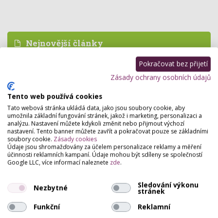
Nejnovější články
Pokračovat bez přijetí
Domácí barvení bez katastrof: Jak vybrat
produkt, který nespálí vaše vlasy ani sny?
Zásady ochrany osobních údajů
Tento web používá cookies
Tato webová stránka ukládá data, jako jsou soubory cookie, aby
Konečně projekt pro salony a služby, který vznikl
umožnila základní fungování stránek, jakož i marketing, personalizaci a
z reálné praxe
analýzu. Nastavení můžete kdykoli změnit nebo přijmout výchozí
nastavení. Tento banner můžete zavřít a pokračovat pouze se základními
soubory cookie.
Zásady cookies
Údaje jsou shromažďovány za účelem personalizace reklamy a měření
účinnosti reklamních kampaní. Údaje mohou být sdíleny se společností
Hladké vlasy. Bez kompromisu.
Google LLC, více informací naleznete
zde
.
Sledování výkonu
Nezbytné
stránek
RevitaLash® Cosmetics uvádí na trh 5v1
Funkční
Reklamní
bezoplachovou masku a kondicionér na vlasy