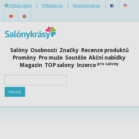
Přidat salon
|
Přihlásit se
|
Registrovat se
Salóny
Osobnosti
Značky
Recenze produktů
Proměny
Pro muže
Soutěže
Akční nabídky
pro salony
Magazín
TOP salony
Inzerce