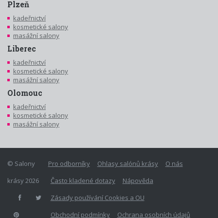
Plzeň
kadeřnictví
kosmetické salony
masážní salony
Liberec
kadeřnictví
kosmetické salony
masážní salony
Olomouc
kadeřnictví
kosmetické salony
masážní salony
© Salony
Pro odborníky
Ohlasy salónů krásy
O nás
krásy 2026
Často kladené dotazy
Nápověda
Zásady používání Cookies a OU
Obchodní podmínky
Ochrana osobních údajů