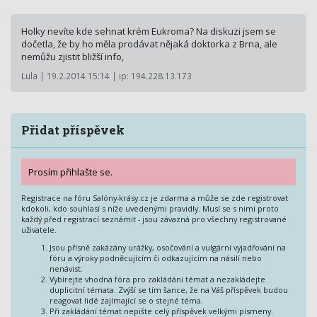
Holky nevíte kde sehnat krém Eukroma? Na diskuzi jsem se
dočetla, že by ho měla prodávat nějaká doktorka z Brna, ale
nemůžu zjistit bližší info,
Lula | 19.2.2014 15:14 | ip: 194.228.13.173
Přidat příspěvek
Prosím přihlašte se.
Registrace na fóru Salóny-krásy.cz je zdarma a může se zde registrovat
kdokoli, kdo souhlasí s níže uvedenými pravidly. Musí se s nimi proto
každý před registrací seznámit - jsou závazná pro všechny registrované
uživatele.
Jsou přísně zakázány urážky, osočování a vulgární vyjadřování na
fóru a výroky podněcujícím či odkazujícím na násilí nebo
nenávist.
Vybírejte vhodná fóra pro zakládání témat a nezakládejte
duplicitní témata. Zvýší se tím šance, že na Váš příspěvek budou
reagovat lidé zajímající se o stejné téma.
Při zakládání témat nepište celý příspěvek velkými písmeny.