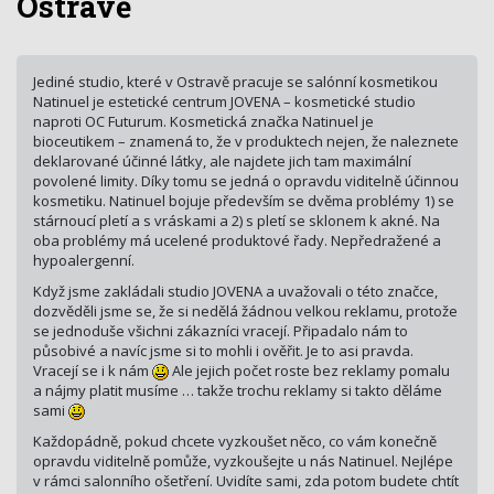
Ostravě
Jediné studio, které v Ostravě pracuje se salónní kosmetikou
Natinuel je estetické centrum JOVENA – kosmetické studio
naproti OC Futurum. Kosmetická značka Natinuel je
bioceutikem – znamená to, že v produktech nejen, že naleznete
deklarované účinné látky, ale najdete jich tam maximální
povolené limity. Díky tomu se jedná o opravdu viditelně účinnou
kosmetiku. Natinuel bojuje především se dvěma problémy 1) se
stárnoucí pletí a s vráskami a 2) s pletí se sklonem k akné. Na
oba problémy má ucelené produktové řady. Nepředražené a
hypoalergenní.
Když jsme zakládali studio JOVENA a uvažovali o této značce,
dozvěděli jsme se, že si nedělá žádnou velkou reklamu, protože
se jednoduše všichni zákazníci vracejí. Připadalo nám to
působivé a navíc jsme si to mohli i ověřit. Je to asi pravda.
Vracejí se i k nám
Ale jejich počet roste bez reklamy pomalu
a nájmy platit musíme … takže trochu reklamy si takto děláme
sami
Každopádně, pokud chcete vyzkoušet něco, co vám konečně
opravdu viditelně pomůže, vyzkoušejte u nás Natinuel. Nejlépe
v rámci salonního ošetření. Uvidíte sami, zda potom budete chtít