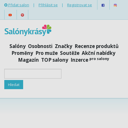
Přidat salon
|
Přihlásit se
|
Registrovat se
Salóny
Osobnosti
Značky
Recenze produktů
Proměny
Pro muže
Soutěže
Akční nabídky
pro salony
Magazín
TOP salony
Inzerce