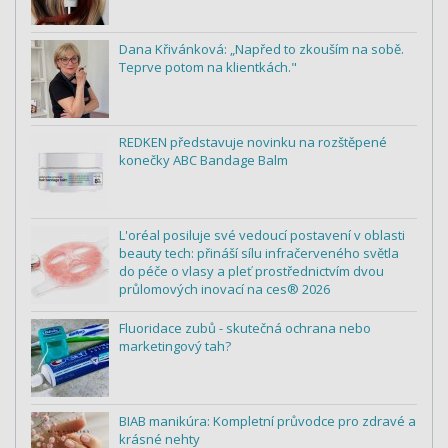
Dana Křivánková: „Napřed to zkouším na sobě.
Teprve potom na klientkách."
REDKEN představuje novinku na rozštěpené
konečky ABC Bandage Balm
L'oréal posiluje své vedoucí postavení v oblasti
beauty tech: přináší sílu infračerveného světla
do péče o vlasy a pleť prostřednictvím dvou
průlomových inovací na ces® 2026
Fluoridace zubů - skutečná ochrana nebo
marketingový tah?
BIAB manikúra: Kompletní průvodce pro zdravé a
krásné nehty