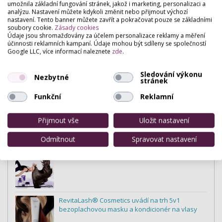
umožnila základní fungování stránek, jakož i marketing, personalizaci a
analýzu. Nastavení můžete kdykoli změnit nebo přijmout výchozí
nastavení. Tento banner můžete zavřít a pokračovat pouze se základními
soubory cookie.
Zásady cookies
Údaje jsou shromažďovány za účelem personalizace reklamy a měření
Nejnovější články
účinnosti reklamních kampaní. Údaje mohou být sdíleny se společností
Google LLC, více informací naleznete
zde
.
Domácí barvení bez katastrof: Jak vybrat
produkt, který nespálí vaše vlasy ani sny?
Sledování výkonu
Nezbytné
stránek
Funkční
Reklamní
Konečně projekt pro salony a služby, který vznikl
z reálné praxe
Přijmout vše
Uložit nastavení
Odmítnout
Spravovat nastavení
Hladké vlasy. Bez kompromisu.
RevitaLash® Cosmetics uvádí na trh 5v1
bezoplachovou masku a kondicionér na vlasy