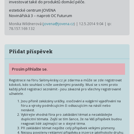
investovat také do produktů domácí péče.
estetické centrum JOVENA
Novinářská 3 – naproti OC Futurum
Monika Wildnerová (
jovena@jovena.cz
) | 12.5.2014 9:04 | ip:
78.157.169.132
Přidat příspěvek
Prosím přihlašte se.
Registrace na fóru Salóny-krásy.cz je zdarma a může se zde registrovat
kdokoli, kdo souhlasí s níže uvedenými pravidly. Musí se s nimi proto
každý před registrací seznámit - jsou závazná pro všechny registrované
uživatele.
Jsou přísně zakázány urážky, osočování a vulgární vyjadřování na
fóru a výroky podněcujícím či odkazujícím na násilí nebo
nenávist.
Vybírejte vhodná fóra pro zakládání témat a nezakládejte
duplicitní témata. Zvýší se tím šance, že na Váš příspěvek budou
reagovat lidé zajímající se o stejné téma.
Při zakládání témat nepište celý příspěvek velkými písmeny.
Nejsou povoleny reklamní příspěvky a inzerce jakéhokoliv druhu.