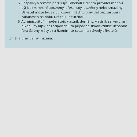
Příspěvky a témata porušující jakékoli z těchto pravidel mohou
být bez varování upraveny, přesunuty, uzavřeny nebo smazány.
Uživatel může být za porušování těchto pravidel bez varování
zabanován na dobu určitou i neurčitou.
Administrátoři, moderátoři, vlastník domény, vlastník serveru, ani
nikdo jiný nijak nezodpovídají za případné škody vzniklé užíváním
fóra Salóny-krásy.cz a řízením se radami a návody uživatelů.
Změna pravidel vyhrazena.