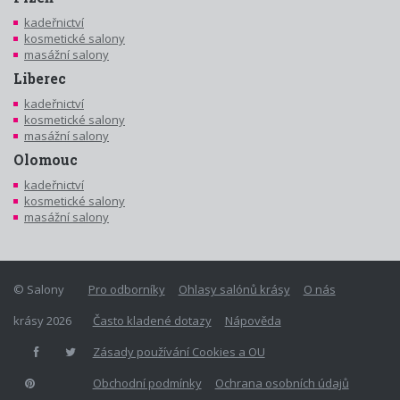
kadeřnictví
kosmetické salony
masážní salony
Liberec
kadeřnictví
kosmetické salony
masážní salony
Olomouc
kadeřnictví
kosmetické salony
masážní salony
© Salony
Pro odborníky
Ohlasy salónů krásy
O nás
krásy 2026
Často kladené dotazy
Nápověda
Zásady používání Cookies a OU
Obchodní podmínky
Ochrana osobních údajů