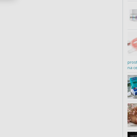
pros
na c