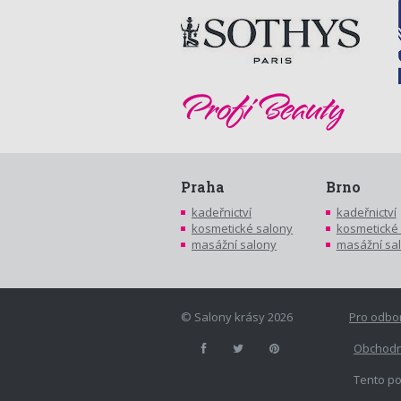
Praha
Brno
kadeřnictví
kadeřnictví
kosmetické salony
kosmetické
masážní salony
masážní sa
© Salony krásy 2026
Pro odbo
Obchodn
Tento po