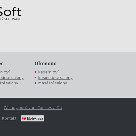
ec
Olomouc
nictví
kadeřnictví
tické salony
kosmetické salony
ní salony
masážní salony
Zásady používání Cookies a OU
Kontakt
Mojekrasa