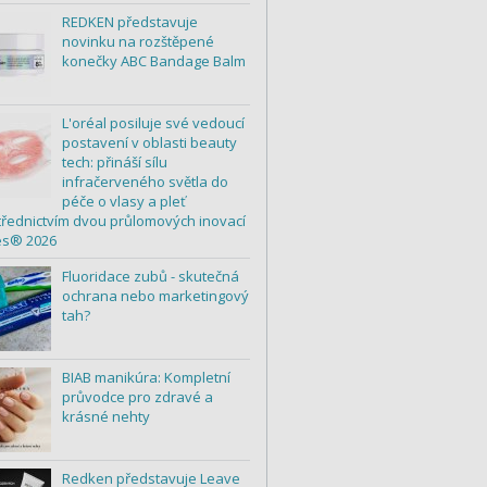
REDKEN představuje
novinku na rozštěpené
konečky ABC Bandage Balm
L'oréal posiluje své vedoucí
postavení v oblasti beauty
tech: přináší sílu
infračerveného světla do
péče o vlasy a pleť
třednictvím dvou průlomových inovací
es® 2026
Fluoridace zubů - skutečná
ochrana nebo marketingový
tah?
BIAB manikúra: Kompletní
průvodce pro zdravé a
krásné nehty
Redken představuje Leave