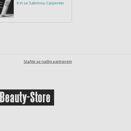
It In se Sabrinou Carpenter
Staňte se naším partnerem