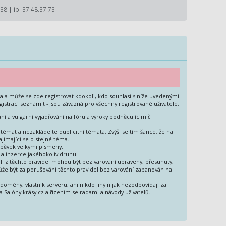
:38 | ip: 37.48.37.73
ma a může se zde registrovat kdokoli, kdo souhlasí s níže uvedenými
gistrací seznámit - jsou závazná pro všechny registrované uživatele.
ní a vulgární vyjadřování na fóru a výroky podněcujícím či
.
témat a nezakládejte duplicitní témata. Zvýší se tím šance, že na
jímající se o stejné téma.
íspěvek velkými písmeny.
 a inzerce jakéhokoliv druhu.
oli z těchto pravidel mohou být bez varování upraveny, přesunuty,
že být za porušování těchto pravidel bez varování zabanován na
 domény, vlastník serveru, ani nikdo jiný nijak nezodpovídají za
a Salóny-krásy.cz a řízením se radami a návody uživatelů.