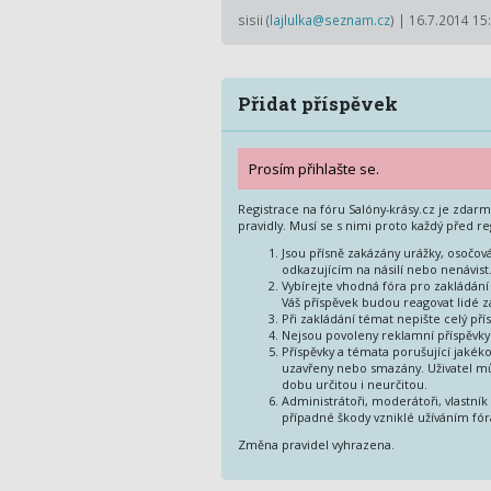
sisii (
lajlulka@seznam.cz
) | 16.7.2014 15
Přidat příspěvek
Prosím přihlašte se.
Registrace na fóru Salóny-krásy.cz je zdar
pravidly. Musí se s nimi proto každý před re
Jsou přísně zakázány urážky, osočová
odkazujícím na násilí nebo nenávist
Vybírejte vhodná fóra pro zakládání 
Váš příspěvek budou reagovat lidé za
Při zakládání témat nepište celý př
Nejsou povoleny reklamní příspěvky
Příspěvky a témata porušující jakék
uzavřeny nebo smazány. Uživatel mů
dobu určitou i neurčitou.
Administrátoři, moderátoři, vlastník
případné škody vzniklé užíváním fór
Změna pravidel vyhrazena.