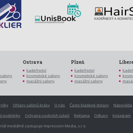
Ostrava
Plzeň
Liber
kadeřnictví
kadeřnictví
kadeř
 salony
kosmetické salony
kosmetické salony
kosme
lony
masážní salony
masážní salony
masáž
rníky
Ohlasy salónů krásy
O nás
Často kladené dotazy
Nápověda
í podmínky
Ochrana osobních údajů
Reklama
Odkazy
Instagram
rtál mediálně zastupuje Impression Media, s.r.o.