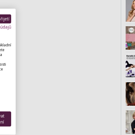
ijetí
 údajů
ákladní
ete
 a
osti
ce
vat
ní