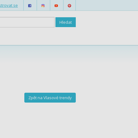
strovat se
Zpět na Vlasové trendy