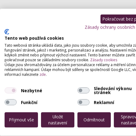
Pokračovat bez př
Zásady ochrany osobních
Tento web používá cookies
Tato webová stránka ukládá data, jako jsou soubory cookie, aby umožnila z
fungování stránek, jakož i marketing, personalizaci a analýzu. Nastavení můž
kdykoli změnit nebo přijmout výchozí nastavení. Tento banner můžete zavřít
pokračovat pouze se základními soubory cookie.
Zásady cookies
Údaje jsou shromažďovány za účelem personalizace reklamy a měření účinn
reklamních kampaní. Údaje mohou být sdíleny se společností Google LLC, ví
informací naleznete
zde
.
Sledování výkonu
Nezbytné
stránek
Funkční
Reklamní
Uložit
Spravo
Přijmout vše
Odmítnout
nastavení
nastave