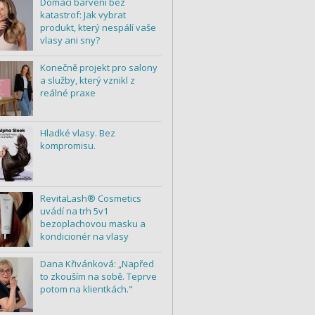
Domácí barvení bez
katastrof: Jak vybrat
produkt, který nespálí vaše
vlasy ani sny?
Konečně projekt pro salony
a služby, který vznikl z
reálné praxe
Hladké vlasy. Bez
kompromisu.
RevitaLash® Cosmetics
uvádí na trh 5v1
bezoplachovou masku a
kondicionér na vlasy
Dana Křivánková: „Napřed
to zkouším na sobě. Teprve
potom na klientkách."