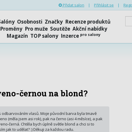
Přidat salon
|
Přihlásit se
|
Regi
Salóny
Osobnosti
Značky
Recenze produktů
Proměny
Pro muže
Soutěže
Akční nabídky
pro salony
Magazín
TOP salony
Inzerce
veno-černou na blond?
 s odbarvováním vlasů. Moje původní barva byla tmavě
no (měla jsem asi rok), pak na černo (asi 4 měsíce), a pak
eno-černá. Chtěla bych úplně světle blond a chci si to
m jak to udělat? :) Děkuji za každou radu.