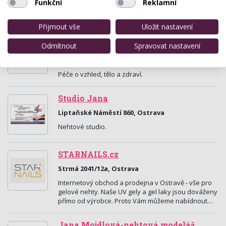
Funkční
Reklamní
ceny. Péče o ženu i muže a to vše pod jednou
střechou od hlavy až k patě.
Přijmout vše
Uložit nastavení
Estetické studio Vanessa-Brňáková
Odmítnout
Spravovat nastavení
Denisa
Francouzská 6016/67, Ostrava
Péče o vzhled, tělo a zdraví.
Studio Jana
Liptaňské Náměstí 860, Ostrava
Nehtové studio.
STARNAILS.cz
Strmá 2041/12a, Ostrava
Internetový obchod a prodejna v Ostravě - vše pro
gelové nehty. Naše UV gely a gel laky jsou dováženy
přímo od výrobce. Proto Vám můžeme nabídnout…
Jana Mojdlová-nehtová modeláž