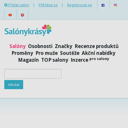
Přidat salon
|
Přihlásit se
|
Registrovat se
Salóny
Osobnosti
Značky
Recenze produktů
Proměny
Pro muže
Soutěže
Akční nabídky
pro salony
Magazín
TOP salony
Inzerce