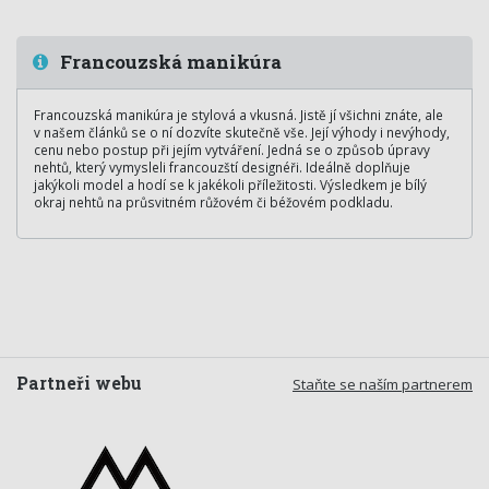
Francouzská manikúra
Francouzská manikúra je stylová a vkusná. Jistě jí všichni znáte, ale
v našem článků se o ní dozvíte skutečně vše. Její výhody i nevýhody,
cenu nebo postup při jejím vytváření. Jedná se o způsob úpravy
nehtů, který vymysleli francouzští designéři. Ideálně doplňuje
jakýkoli model a hodí se k jakékoli příležitosti. Výsledkem je bílý
okraj nehtů na průsvitném růžovém či béžovém podkladu.
Partneři webu
Staňte se naším partnerem