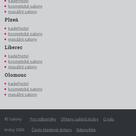
kadeřnictví
kosmetické salony
masážní salony
Plzeň
kadeřnictví
kosmetické salony
masážní salony
Liberec
kadeřnictví
kosmetické salony
masážní salony
Olomouc
kadeřnictví
kosmetické salony
masážní salony
© Salony
Pro odborníky
Ohlasy salónů krásy
O nás
krásy 2026
Často kladené dotazy
Nápověda