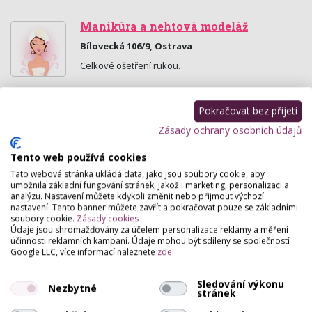
Manikúra a nehtová modeláž
Bílovecká 106/9, Ostrava
Celkové ošetření rukou.
Manikůra ve dvoře
Pokračovat bez přijetí
Sokolská 1758/4 , Ostrava
Zásady ochrany osobních údajů
Manikura, pedikura, nehtová modeláž.
Tento web používá cookies
Tato webová stránka ukládá data, jako jsou soubory cookie, aby
Studio Rabaka, Michaela Kučmová
umožnila základní fungování stránek, jakož i marketing, personalizaci a
analýzu. Nastavení můžete kdykoli změnit nebo přijmout výchozí
Polská 4 , Ostrava
nastavení. Tento banner můžete zavřít a pokračovat pouze se základními
soubory cookie.
Zásady cookies
PERMANENTNÍ MAKE-UP, kosmetické služby, nehtová
Údaje jsou shromažďovány za účelem personalizace reklamy a měření
modeláž, piercing, krátkodobé tetování.
účinnosti reklamních kampaní. Údaje mohou být sdíleny se společností
Google LLC, více informací naleznete
zde
.
Salon Vanessa
Sledování výkonu
Francouzská 6016 , Ostrava
Nezbytné
stránek
Profesionální úroveň, dlouholeté zkušenosti, nízké