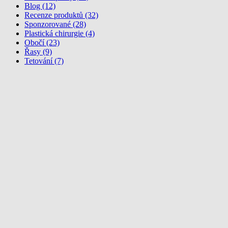
Blog (12)
Recenze produktů (32)
Sponzorované (28)
Plastická chirurgie (4)
Obočí (23)
Řasy (9)
Tetování (7)