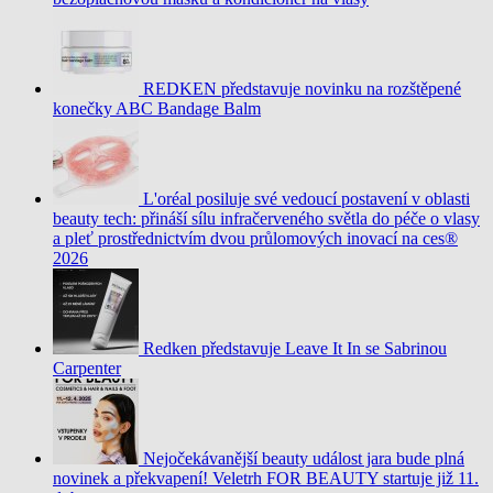
REDKEN představuje novinku na rozštěpené
konečky ABC Bandage Balm
L'oréal posiluje své vedoucí postavení v oblasti
beauty tech: přináší sílu infračerveného světla do péče o vlasy
a pleť prostřednictvím dvou průlomových inovací na ces®
2026
Redken představuje Leave It In se Sabrinou
Carpenter
Nejočekávanější beauty událost jara bude plná
novinek a překvapení! Veletrh FOR BEAUTY startuje již 11.