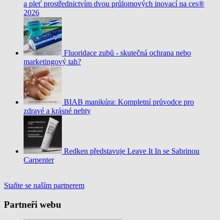
a pleť prostřednictvím dvou průlomových inovací na ces®
2026
Fluoridace zubů - skutečná ochrana nebo
marketingový tah?
BIAB manikúra: Kompletní průvodce pro
zdravé a krásné nehty
Redken představuje Leave It In se Sabrinou
Carpenter
Staňte se naším partnerem
Partneři webu