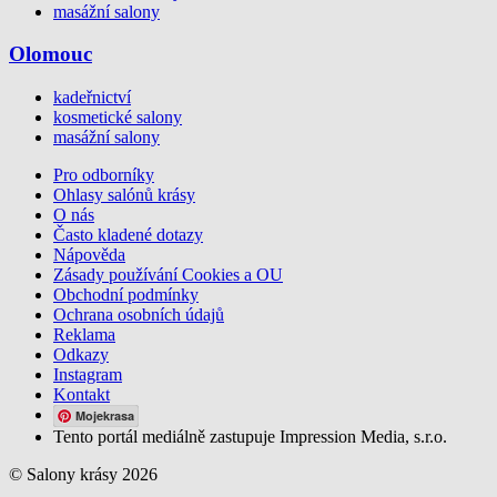
masážní salony
Olomouc
kadeřnictví
kosmetické salony
masážní salony
Pro odborníky
Ohlasy salónů krásy
O nás
Často kladené dotazy
Nápověda
Zásady používání Cookies a OU
Obchodní podmínky
Ochrana osobních údajů
Reklama
Odkazy
Instagram
Kontakt
Mojekrasa
Tento portál mediálně zastupuje Impression Media, s.r.o.
© Salony krásy 2026