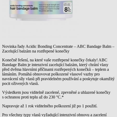
Novinka řady Acidic Bonding Concentrate – ABC Bandage Balm –
Zacelující balzám na roztřepené konečky
Konečně řešení, na které vaše roztřepené konečky čekaly! ABC
Bandage Balm je intenzivní zacelující balzám, který chrání vlasy
před dvěma hlavními příčinami roztřepených konečků – teplem a
lámáním. Pomáhá obnovovat poškozené vlasové vazby pro
navrácení síly vlasů při pravidelném používání a poskytuje okamžitý
pocit oživených vlasů.
Výsledkem jsou viditelně zacelené, zpevněné a uhlazené konečky
s ochranou proti teplu až do 230 °C.*
Napravuje až 1 rok viditelného poškození již po 1 použití.
Pro všechny typy vlasů vyžadující intenzivní obnovu a zacelení