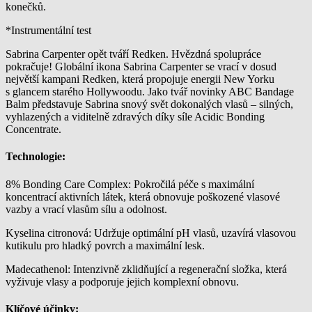
konečků.
*Instrumentální test
Sabrina Carpenter opět tváří Redken. Hvězdná spolupráce
pokračuje! Globální ikona Sabrina Carpenter se vrací v dosud
největší kampani Redken, která propojuje energii New Yorku
s glancem starého Hollywoodu. Jako tvář novinky ABC Bandage
Balm představuje Sabrina snový svět dokonalých vlasů – silných,
vyhlazených a viditelně zdravých díky síle Acidic Bonding
Concentrate.
Technologie:
8% Bonding Care Complex: Pokročilá péče s maximální
koncentrací aktivních látek, která obnovuje poškozené vlasové
vazby a vrací vlasům sílu a odolnost.
Kyselina citronová: Udržuje optimální pH vlasů, uzavírá vlasovou
kutikulu pro hladký povrch a maximální lesk.
Madecathenol: Intenzivně zklidňující a regenerační složka, která
vyživuje vlasy a podporuje jejich komplexní obnovu.
Klíčové účinky: