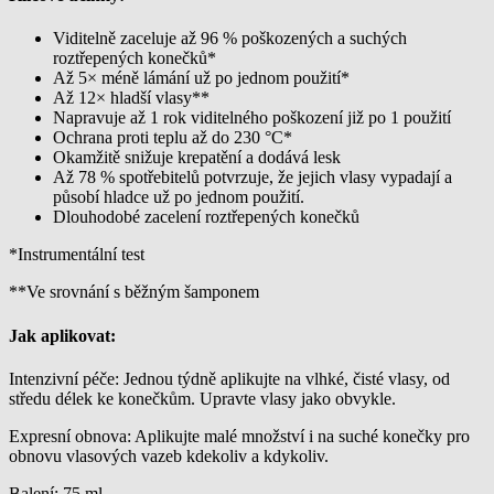
Viditelně zaceluje až 96 % poškozených a suchých
roztřepených konečků*
Až 5× méně lámání už po jednom použití*
Až 12× hladší vlasy**
Napravuje až 1 rok viditelného poškození již po 1 použití
Ochrana proti teplu až do 230 °C*
Okamžitě snižuje krepatění a dodává lesk
Až 78 % spotřebitelů potvrzuje, že jejich vlasy vypadají a
působí hladce už po jednom použití.
Dlouhodobé zacelení roztřepených konečků
*Instrumentální test
**Ve srovnání s běžným šamponem
Jak aplikovat:
Intenzivní péče: Jednou týdně aplikujte na vlhké, čisté vlasy, od
středu délek ke konečkům. Upravte vlasy jako obvykle.
Expresní obnova: Aplikujte malé množství i na suché konečky pro
obnovu vlasových vazeb kdekoliv a kdykoliv.
Balení: 75 ml