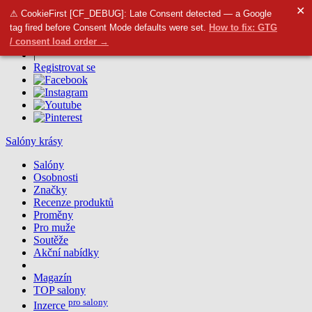
✕
⚠ CookieFirst [CF_DEBUG]: Late Consent detected — a Google
Přidat salon
tag fired before Consent Mode defaults were set.
How to fix: GTG
|
/ consent load order →
Přihlásit se
|
Registrovat se
Salóny krásy
Salóny
Osobnosti
Značky
Recenze produktů
Proměny
Pro muže
Soutěže
Akční nabídky
Magazín
TOP salony
pro salony
Inzerce