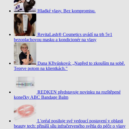
Hladké vlasy. Bez kompromisu.
RevitaLash® Cosmetics uvádí na trh 5v1
bezoplachovou masku a kondicionér na vlasy
Dana Křivánková: „Napřed to zkouším na sobě.
Teprve potom na klientkách."
REDKEN představuje novinku na rozštěpené
konečky ABC Bandage Balm
L'oréal posiluje své vedoucí postavení v oblasti
beauty tech: přináší sílu infračerveného světla do péče o vlasy