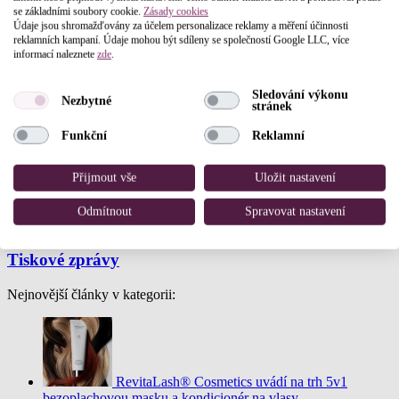
se základními soubory cookie.
Zásady cookies
Údaje jsou shromažďovány za účelem personalizace reklamy a měření účinnosti
reklamních kampaní. Údaje mohou být sdíleny se společností Google LLC, více
informací naleznete
zde
.
Sledování výkonu
Nezbytné
stránek
Funkční
Reklamní
Přijmout vše
Uložit nastavení
Odmítnout
Spravovat nastavení
Tiskové zprávy
Nejnovější články v kategorii:
RevitaLash® Cosmetics uvádí na trh 5v1
bezoplachovou masku a kondicionér na vlasy