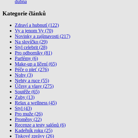
dubna
Kategorie článků
Zdraví a hubnutí (122)
Vy a jenom Vy (70)
Novinky a zajímavosti (217)
Na slovíčko (29)
Styl celebrit (28)
Pro odborníky (81)
Parfémy (6)
Make-up a líčení (65)
Péče o pleť (276)
Nohy (3)
Nehty a ruce (55)
Účesy a vlasy (275)
Soutěže (65)
Zuby (13)
Relax a wellness (45)
Styl (43)
Pro muže (26)
Proměny (22)
Recenze a testy salónů (6)
Kadeřník roku (25)
Tiskové zprávy (26)