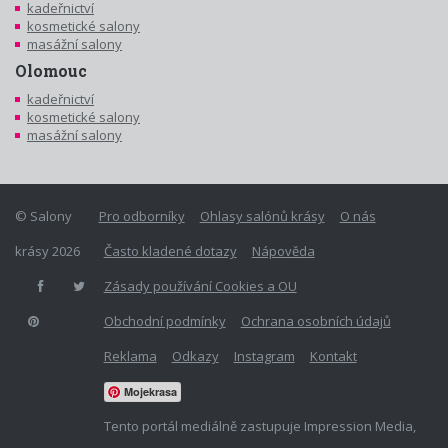
kadeřnictví
kosmetické salony
masážní salony
Olomouc
kadeřnictví
kosmetické salony
masážní salony
© Salony
Pro odborníky
Ohlasy salónů krásy
O nás
krásy 2026
Často kladené dotazy
Nápověda
Zásady používání Cookies a OU
Obchodní podmínky
Ochrana osobních údajů
Reklama
Odkazy
Instagram
Kontakt
Mojekrasa
Tento portál mediálně zastupuje Impression Media,