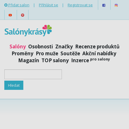
Přidat salon
|
Přihlásit se
|
Registrovat se
Salóny
Osobnosti
Značky
Recenze produktů
Proměny
Pro muže
Soutěže
Akční nabídky
pro salony
Magazín
TOP salony
Inzerce