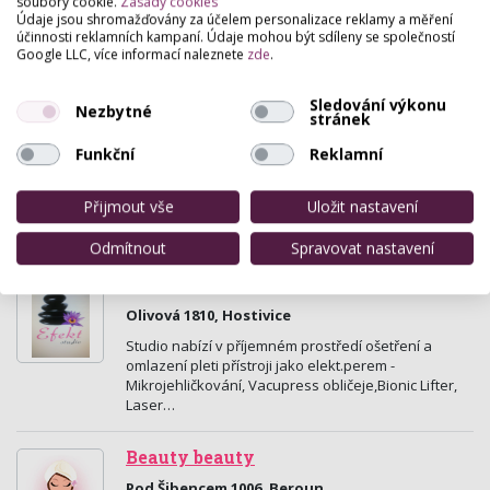
soubory cookie.
Zásady cookies
Údaje jsou shromažďovány za účelem personalizace reklamy a měření
Kosmetický salón Beauty Lab MeTime nabízí
účinnosti reklamních kampaní. Údaje mohou být sdíleny se společností
komplexní kosmetickou péči a depilace nebo
Google LLC, více informací naleznete
zde
.
intenzivní kury.
Sledování výkonu
Glam L studio Lucie Trnková
Nezbytné
stránek
Havlíčkovo Náměstí 948, Praha
Funkční
Reklamní
Studio krásy a zdraví nabízí: kadeřnictví,
prodluzovani vlasu, svatební účesy, líčení,
Přijmout vše
Uložit nastavení
kosmetika, esteticke dermatologie, vyplne vrasek,
botox,…
Odmítnout
Spravovat nastavení
Kosmetické Studio Efekt - Hostivice
Olivová 1810, Hostivice
Studio nabízí v příjemném prostředí ošetření a
omlazení pleti přístroji jako elekt.perem -
Mikrojehličkování, Vacupress obličeje,Bionic Lifter,
Laser…
Beauty beauty
Pod Šibencem 1006, Beroun