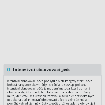
Intenzivní obnovovací péče
Intenzivní obnovovací péče poskytuje pleti liftingový efekt - péče
bohatá na vysoce aktivní látky - chrání a rozjasňuje pokožku.
Intenzivní obnovovací péče je moderní metoda, která pomáhá
obnovit a zlepšit vzhled pleti. Tato metoda je vhodná pro ženy i
muže, kteří chtějí mít krásnou, zdravou a svěží pleť bez viditelných
nedokonalostí. Intenzivní obnovovací péče je velmi účinná a
pomáhá vyhladit jemné vrásky, zlepšit pružnost pleti a obnovit její