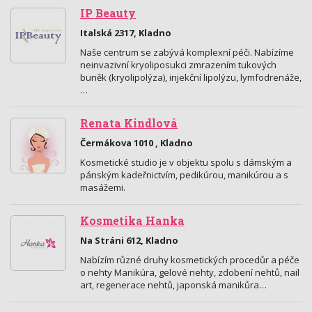
IP Beauty
Italská 2317, Kladno
Naše centrum se zabývá komplexní péči. Nabízíme
neinvazivní kryoliposukci zmrazením tukových
buněk (kryolipolýza), injekční lipolýzu, lymfodrenáže,
…
Renata Kindlová
Čermákova 1010 , Kladno
Kosmetické studio je v objektu spolu s dámským a
pánským kadeřnictvím, pedikúrou, manikúrou a s
masážemi.
Kosmetika Hanka
Na Stráni 612, Kladno
Nabízím různé druhy kosmetických procedůr a péče
o nehty Manikúra, gelové nehty, zdobení nehtů, nail
art, regenerace nehtů, japonská manikůra…