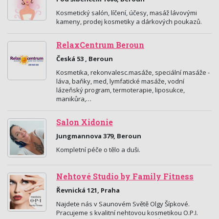
Kosmetický salón, líčení, účesy, masáž lávovými
kameny, prodej kosmetiky a dárkových poukazů.
RelaxCentrum Beroun
Česká 53 , Beroun
Kosmetika, rekonvalesc.masáže, speciální masáže -
láva, baňky, med, lymfatické masáže, vodní
lázeňský program, termoterapie, liposukce,
manikůra,…
Salon Xidonie
Jungmannova 379, Beroun
Kompletní péče o tělo a duši.
Nehtové Studio by Family Fitness
Řevnická 121, Praha
Najdete nás v Saunovém Světě Olgy Šípkové.
Pracujeme s kvalitní nehtovou kosmetikou O.P.I.