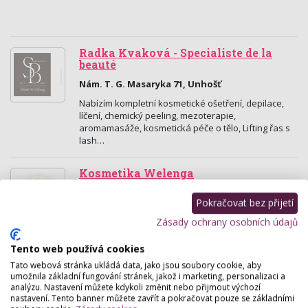
Radka Kvaková - Specialiste de la
beauté
Nám. T. G. Masaryka 71, Unhošť
Nabízím kompletní kosmetické ošetření, depilace,
líčení, chemický peeling, mezoterapie,
aromamasáže, kosmetická péče o tělo, Lifting řas s
lash…
Kosmetika Welenga
Okružní 133, Svárov (Kladno)
Pokračovat bez přijetí
Přijďte si odpočinou při kosmetické péči, manikúře
Zásady ochrany osobních údajů
nebo aromamasáži. Nabízím také barvení řas a
obočí nebo depilaci. Zakoupit si zde můžete
Tento web používá cookies
kosmetiku…
Tato webová stránka ukládá data, jako jsou soubory cookie, aby
umožnila základní fungování stránek, jakož i marketing, personalizaci a
Beauty Lab MeTime
analýzu. Nastavení můžete kdykoli změnit nebo přijmout výchozí
nastavení. Tento banner můžete zavřít a pokračovat pouze se základními
Chrustenice 241, Chrustenice