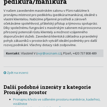
pedikúra/manikúra
V našem zavedeném masérském salonu v Plzni nabízíme k
pronájmu místnost pro pedikérku (pedikúra/manikúra), ideálně s
vlastní klientelou. Nabízíme příjemné prostředí a zároveň
očekáváme spolehlivost, přátelský přístup a týmovou spolupráci.
Díky společnému fungování s masérským salonem má provozovna
přirozený potenciál růstu klientely a možnost vzájemného
doporučování služeb. Zavedená klientská základna a pravidelný
pohyb zákazníků v prostorách vytváří ideální podmínky pro další
rozvoj podnikání. Všechny dotazy rádi zodpovíme.
Kontakt:
Vlastimil V (
vvjr@seznam.cz
), Plzeň, +420 737 808 489
Zpět na inzerci
Další podobné inzeráty z kategorie
Pronájem prostor
Pronajmu křeslo ve sdíleném prostoru manikérce, kadeřnici,
vizážistce