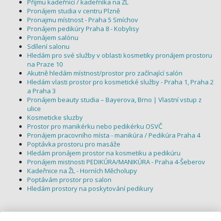
Přijmu kadeřnici / kadeřníka na ŽL
Pronájem studia v centru Plzně
Pronajmu místnost - Praha 5 Smíchov
Pronájem pedikúry Praha 8 - Kobylisy
Pronájem salónu
Sdílení salonu
Hledám pro své služby v oblasti kosmetiky pronájem prostoru
na Praze 10
Akutně hledám místnost/prostor pro začínající salón
Hledám vlasti prostor pro kosmetické služby - Praha 1, Praha 2
a Praha 3
Pronájem beauty studia – Bayerova, Brno | Vlastní vstup z
ulice
Kosmeticke sluzby
Prostor pro manikérku nebo pedikérku OSVČ
Pronájem pracovního místa - manikúra / Pedikúra Praha 4
Poptávka prostoru pro masáže
Hledám pronájem prostor na kosmetiku a pedikúru
Pronájem mistnosti PEDIKÚRA/MANIKÚRA - Praha 4-Šeberov
Kadeřnice na ŽL - Horních Měcholupy
Poptávám prostor pro salon
Hledám prostory na poskytování pedikury