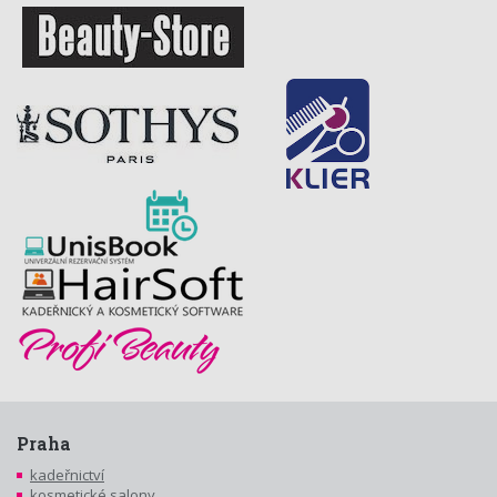
Praha
kadeřnictví
kosmetické salony