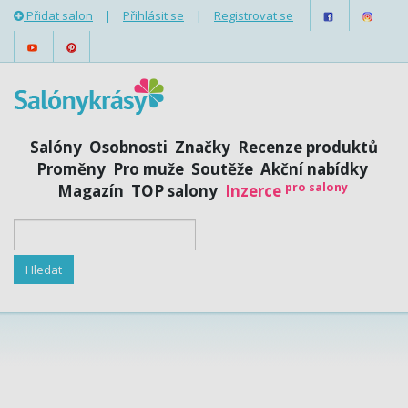
Přidat salon
|
Přihlásit se
|
Registrovat se
Salóny
Osobnosti
Značky
Recenze produktů
Proměny
Pro muže
Soutěže
Akční nabídky
pro salony
Magazín
TOP salony
Inzerce