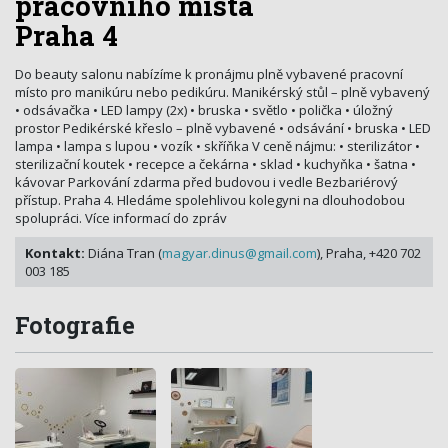
pracovního místa
Praha 4
Do beauty salonu nabízíme k pronájmu plně vybavené pracovní
místo pro manikúru nebo pedikúru. Manikérský stůl – plně vybavený
• odsávačka • LED lampy (2x) • bruska • světlo • polička • úložný
prostor Pedikérské křeslo – plně vybavené • odsávání • bruska • LED
lampa • lampa s lupou • vozík • skříňka V ceně nájmu: • sterilizátor •
sterilizační koutek • recepce a čekárna • sklad • kuchyňka • šatna •
kávovar Parkování zdarma před budovou i vedle Bezbariérový
přístup. Praha 4. Hledáme spolehlivou kolegyni na dlouhodobou
spolupráci. Více informací do zpráv
Kontakt:
Diána Tran (
magyar.dinus@gmail.com
), Praha, +420 702
003 185
Fotografie