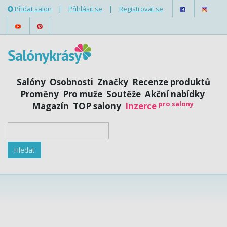
Přidat salon
|
Přihlásit se
|
Registrovat se
Salóny
Osobnosti
Značky
Recenze produktů
Proměny
Pro muže
Soutěže
Akční nabídky
pro salony
Magazín
TOP salony
Inzerce