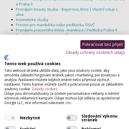
a Praha 3
Pronájem beauty studia – Bayerova, Brno | Vlastní vstup z
ulice
Kosmeticke sluzby
Prostor pro manikérku nebo pedikérku OSVČ
Pronájem pracovního místa - manikúra / Pedikúra Praha 4
Poptávka prostoru pro masáže
Hledám pronájem prostor na kosmetiku a pedikúru
Pokračovat bez přijetí
Pronájem mistnosti PEDIKÚRA/MANIKÚRA - Praha 4-Šeberov
Kadeřnice na ŽL - Horních Měcholupy
Zásady ochrany osobních údajů
Poptávám prostor pro salon
Hledám prostory na poskytování pedikury
Tento web používá cookies
Tato webová stránka ukládá data, jako jsou soubory cookie, aby
umožnila základní fungování stránek, jakož i marketing, personalizaci a
analýzu. Nastavení můžete kdykoli změnit nebo přijmout výchozí
nastavení. Tento banner můžete zavřít a pokračovat pouze se základními
soubory cookie.
Zásady cookies
Údaje jsou shromažďovány za účelem personalizace reklamy a měření
účinnosti reklamních kampaní. Údaje mohou být sdíleny se společností
Google LLC, více informací naleznete
zde
.
Sledování výkonu
Nezbytné
stránek
Funkční
Reklamní