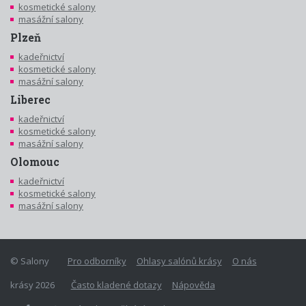
kosmetické salony
masážní salony
Plzeň
kadeřnictví
kosmetické salony
masážní salony
Liberec
kadeřnictví
kosmetické salony
masážní salony
Olomouc
kadeřnictví
kosmetické salony
masážní salony
© Salony
Pro odborníky
Ohlasy salónů krásy
O nás
krásy 2026
Často kladené dotazy
Nápověda