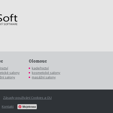
ec
Olomouc
nictví
kadeřnictví
tické salony
kosmetické salony
ní salony
masážní salony
Zásady používání Cookies a OU
Kontakt
Mojekrasa