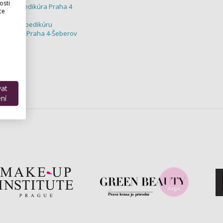
osti
kúra / Pedikúra Praha 4
ce
etiku a pedikúru
NIKÚRA - Praha 4-Šeberov
upy
pedikury
vat
ní