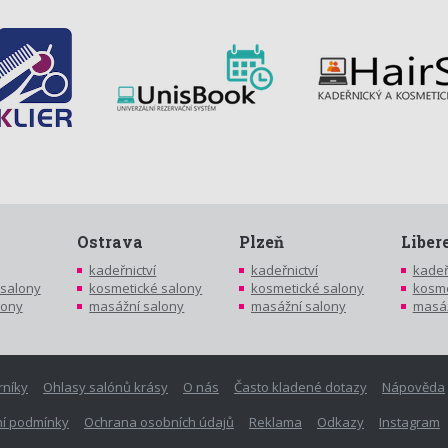
Ostrava
Plzeň
Liber
kadeřnictví
kadeřnictví
kadeř
 salony
kosmetické salony
kosmetické salony
kosme
lony
masážní salony
masážní salony
masáž
rníky
Ohlasy salónů krásy
O nás
Často kladené dotazy
Nápověda
í podmínky
Ochrana osobních údajů
Reklama
Odkazy
Instagram