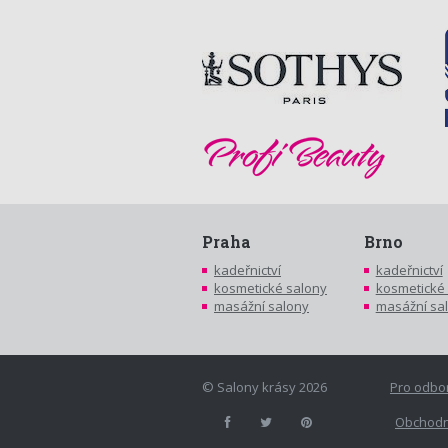
Praha
Brno
kadeřnictví
kadeřnictví
kosmetické salony
kosmetické
masážní salony
masážní sa
© Salony krásy 2026
Pro odbo
Obchodn