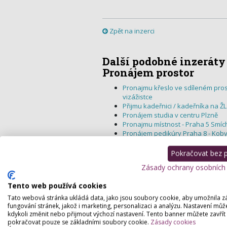
Zpět na inzerci
Další podobné inzeráty
Pronájem prostor
Pronajmu křeslo ve sdíleném pros
vizážistce
Přijmu kadeřnici / kadeřníka na ŽL
Pronájem studia v centru Plzně
Pronajmu místnost - Praha 5 Smíc
Pronájem pedikúry Praha 8 - Koby
Pronájem salónu
Sdílení salonu
Pokračovat bez př
Hledám pro své služby v oblasti 
Zásady ochrany osobních
Praze 10
Akutně hledám místnost/prostor pr
Tento web používá cookies
Hledám vlasti prostor pro kosmeti
Praha 3
Tato webová stránka ukládá data, jako jsou soubory cookie, aby umožnila z
fungování stránek, jakož i marketing, personalizaci a analýzu. Nastavení můž
Pronájem beauty studia – Bayerova
kdykoli změnit nebo přijmout výchozí nastavení. Tento banner můžete zavřít
Kosmeticke sluzby
pokračovat pouze se základními soubory cookie.
Zásady cookies
Prostor pro manikérku nebo ped