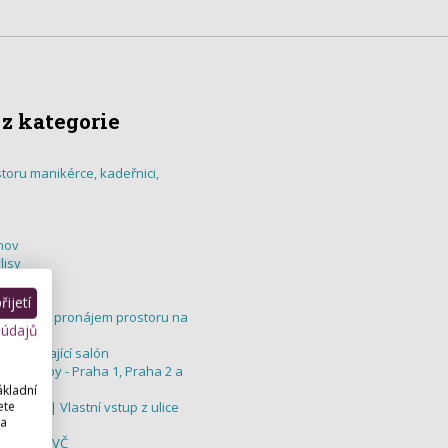
 z kategorie
toru manikérce, kadeřnici,
hov
lisy
ijetí
kosmetiky pronájem prostoru na
 údajů
o začínající salón
cké služby - Praha 1, Praha 2 a
ákladní
ete
, Brno | Vlastní vstup z ulice
 a
ikérku OSVČ