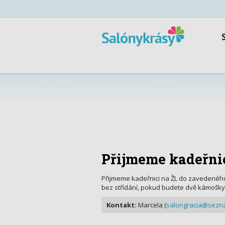
Přijmeme kadeřnic
Přijmeme kadeřnici na ŽL do zavedeného
bez střídání, pokud budete dvě kámošky m
Kontakt:
Marcela (
salongracia@sezn