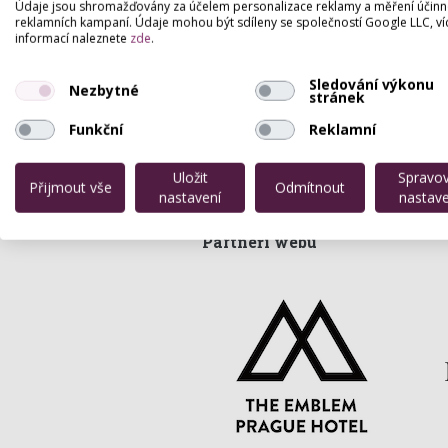
Údaje jsou shromažďovány za účelem personalizace reklamy a měření účinn
Pronájem pracovního místa - mani
reklamních kampaní. Údaje mohou být sdíleny se společností Google LLC, ví
Poptávka prostoru pro masáže
informací naleznete
zde
.
Hledám pronájem prostor na kosm
Pronájem mistnosti PEDIKÚRA/MA
Sledování výkonu
Kadeřnice na ŽL - Horních Měchol
Nezbytné
stránek
Poptávám prostor pro salon
Hledám prostory na poskytování 
Funkční
Reklamní
Uložit
Spravo
Přijmout vše
Odmítnout
nastavení
nastave
Partneři webu