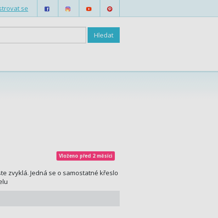
strovat se
Vloženo před 2 měsíci
te zvyklá. Jedná se o samostatné křeslo
elu