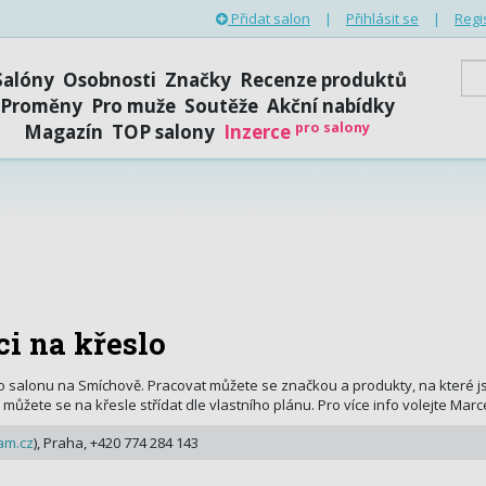
Přidat salon
|
Přihlásit se
|
Regi
Salóny
Osobnosti
Značky
Recenze produktů
Proměny
Pro muže
Soutěže
Akční nabídky
pro salony
Magazín
TOP salony
Inzerce
i na křeslo
 salonu na Smíchově. Pracovat můžete se značkou a produkty, na které js
ůžete se na křesle střídat dle vlastního plánu. Pro více info volejte Marc
am.cz
), Praha, +420 774 284 143