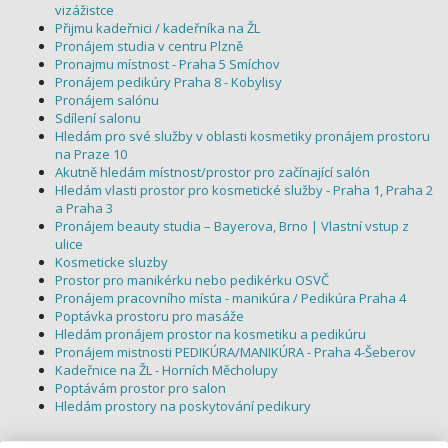
vizážistce
Přijmu kadeřnici / kadeřníka na ŽL
Pronájem studia v centru Plzně
Pronajmu místnost - Praha 5 Smíchov
Pronájem pedikúry Praha 8 - Kobylisy
Pronájem salónu
Sdílení salonu
Hledám pro své služby v oblasti kosmetiky pronájem prostoru
na Praze 10
Akutně hledám místnost/prostor pro začínající salón
Hledám vlasti prostor pro kosmetické služby - Praha 1, Praha 2
a Praha 3
Pronájem beauty studia – Bayerova, Brno | Vlastní vstup z
ulice
Kosmeticke sluzby
Prostor pro manikérku nebo pedikérku OSVČ
Pronájem pracovního místa - manikúra / Pedikúra Praha 4
Poptávka prostoru pro masáže
Hledám pronájem prostor na kosmetiku a pedikúru
Pronájem mistnosti PEDIKÚRA/MANIKÚRA - Praha 4-Šeberov
Kadeřnice na ŽL - Horních Měcholupy
Poptávám prostor pro salon
Hledám prostory na poskytování pedikury