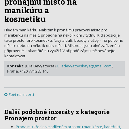
pronájmu místo na
manikúru a
kosmetiku
Hledám manikérku. Nabízím k pronájmu pracovní místo pro
manikérku na měsíc, případně na několik dní v týdnu. K dispozici je
také prostor pro kosmetiku, řasy a další beauty služby – na polovinu
měsíce nebo na několik dní v měsíci. Místnosti jsou plně zařízené a
připravené k okamžitému využití. V případě zájmu mě neváhejte
kontaktovat.
Kontakt:
Julia Devyatovsa (
Juliadevyatovskaya@gmail.com
),
Praha, +420 774 285 146
Zpět na inzerci
Další podobné inzeráty z kategorie
Pronájem prostor
Pronajmu křeslo ve sdíleném prostoru manikérce, kadeřnici,