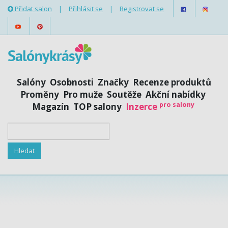
Přidat salon
|
Přihlásit se
|
Registrovat se
Salóny
Osobnosti
Značky
Recenze produktů
Proměny
Pro muže
Soutěže
Akční nabídky
pro salony
Magazín
TOP salony
Inzerce