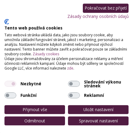
Pokračovat bez přijetí
Zásady ochrany osobních údajů
Tento web používá cookies
Tato webová stránka ukládá data, jako jsou soubory cookie, aby
umožnila základní fungování stránek, jakož i marketing, personalizaci a
analýzu. Nastavení můžete kdykoli změnit nebo přijmout výchozí
nastavení. Tento banner můžete zavřít a pokračovat pouze se základními
soubory cookie.
Zásady cookies
Údaje jsou shromažďovány za účelem personalizace reklamy a měření
účinnosti reklamních kampaní. Údaje mohou být sdíleny se společností
Google LLC, více informací naleznete
zde
.
Sledování výkonu
Nezbytné
stránek
Funkční
Reklamní
Přijmout vše
Uložit nastavení
Odmítnout
Spravovat nastavení