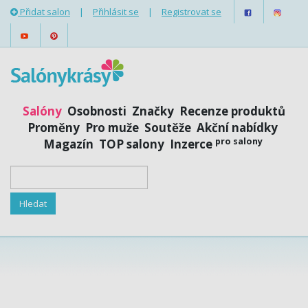
Přidat salon
|
Přihlásit se
|
Registrovat se
Salóny
Osobnosti
Značky
Recenze produktů
Proměny
Pro muže
Soutěže
Akční nabídky
pro salony
Magazín
TOP salony
Inzerce