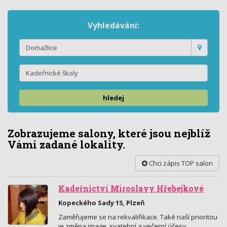
Vyhledávání:
hledej
Zobrazujeme salony, které jsou nejblíž
Vámi zadané lokality.
Chci zápis TOP salon
Kadeřnictví Miroslavy Hřebejkové
Kopeckého Sady 15, Plzeň
Zaměřujeme se na rekvalifikace. Také naší prioritou
je změna image, svatební a večerní účesy.