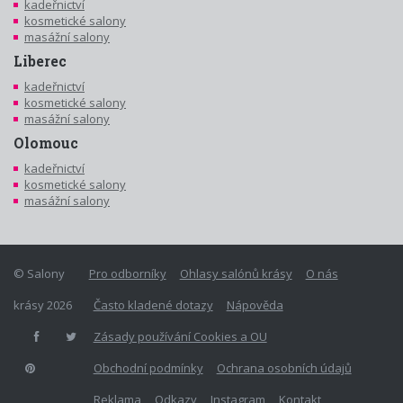
kadeřnictví
kosmetické salony
masážní salony
Liberec
kadeřnictví
kosmetické salony
masážní salony
Olomouc
kadeřnictví
kosmetické salony
masážní salony
© Salony
Pro odborníky
Ohlasy salónů krásy
O nás
krásy 2026
Často kladené dotazy
Nápověda
Zásady používání Cookies a OU
Obchodní podmínky
Ochrana osobních údajů
Reklama
Odkazy
Instagram
Kontakt