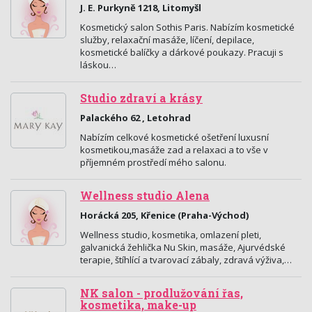
J. E. Purkyně 1218, Litomyšl
Kosmetický salon Sothis Paris. Nabízím kosmetické
služby, relaxační masáže, líčení, depilace,
kosmetické balíčky a dárkové poukazy. Pracuji s
láskou…
Studio zdraví a krásy
Palackého 62 , Letohrad
Nabízím celkové kosmetické ošetření luxusní
kosmetikou,masáže zad a relaxaci a to vše v
příjemném prostředí mého salonu.
Wellness studio Alena
Horácká 205, Křenice (Praha-Východ)
Wellness studio, kosmetika, omlazení pleti,
galvanická žehlička Nu Skin, masáže, Ajurvédské
terapie, štíhlící a tvarovací zábaly, zdravá výživa,…
NK salon - prodlužování řas,
kosmetika, make-up