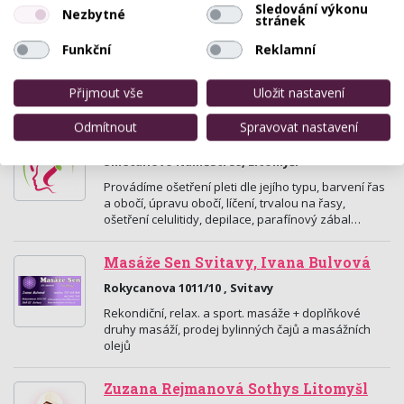
Sledování výkonu
Nezbytné
stránek
Salon Mangala
Funkční
Reklamní
Rektora Stříteského 185, Litomyšl
Originální ajurvédské ošetření přírodními produkty
Přijmout vše
Uložit nastavení
Tarani.
Odmítnout
Spravovat nastavení
Kosmetické studio Jindra Klejchová
Smetanovo Náměstí 59, Litomyšl
Provádíme ošetření pleti dle jejího typu, barvení řas
a obočí, úpravu obočí, líčení, trvalou na řasy,
ošetření celulitidy, depilace, parafínový zábal…
Masáže Sen Svitavy, Ivana Bulvová
Rokycanova 1011/10 , Svitavy
Rekondiční, relax. a sport. masáže + doplňkové
druhy masáží, prodej bylinných čajů a masážních
olejů
Zuzana Rejmanová Sothys Litomyšl