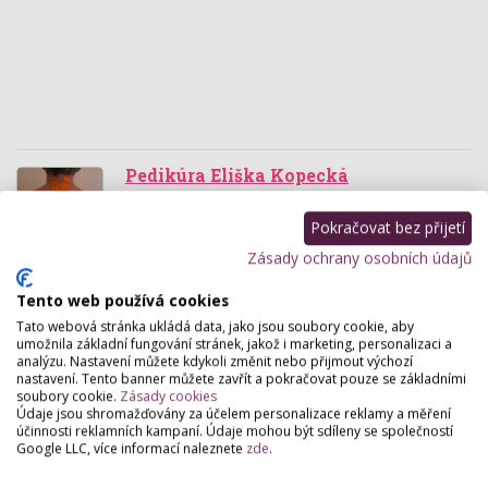
Pedikúra Eliška Kopecká
Havlíčkova 430, Litomyšl
Pokračovat bez přijetí
Najdete u nás pedikúru přístrojovou, ortonyxii,
konzultace plosek nohou a vložky do bot, prodej
Zásady ochrany osobních údajů
kosmetiky na nohy, konzultace problémových stavů
i…
Tento web používá cookies
Tato webová stránka ukládá data, jako jsou soubory cookie, aby
umožnila základní fungování stránek, jakož i marketing, personalizaci a
Kosmetické studio Karolína
analýzu. Nastavení můžete kdykoli změnit nebo přijmout výchozí
Smetanovo Náměstí 106, Litomyšl
nastavení. Tento banner můžete zavřít a pokračovat pouze se základními
soubory cookie.
Zásady cookies
Přijďte si odpočinout a relaxovat.. Používáme
Údaje jsou shromažďovány za účelem personalizace reklamy a měření
přírodní českou kosmetiku Ryor professional skin
účinnosti reklamních kampaní. Údaje mohou být sdíleny se společností
carer. Krásná a zdravá pleť je vizitkou každého z
Google LLC, více informací naleznete
zde
.
nás.…