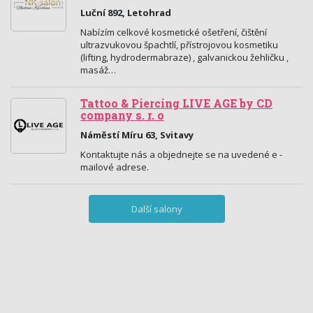
Luční 892, Letohrad
Nabízím celkové kosmetické ošetření, čištění
ultrazvukovou špachtlí, přístrojovou kosmetiku
(lifting, hydrodermabraze) , galvanickou žehličku ,
masáž…
Tattoo & Piercing LIVE AGE by CD
company s. r. o
Náměstí Míru 63, Svitavy
Kontaktujte nás a objednejte se na uvedené e -
mailové adrese.
Další salony