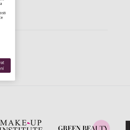
 a
osti
ce
vat
ní