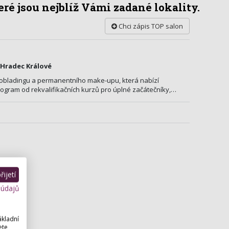
ré jsou nejblíž Vámi zadané lokality.
Chci zápis TOP salon
 Hradec Králové
robladingu a permanentního make-upu, která nabízí
ogram od rekvalifikačních kurzů pro úplné začátečníky,…
ijetí
 údajů
ákladní
ete