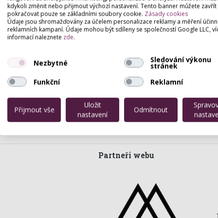
kdykoli změnit nebo přijmout výchozí nastavení. Tento banner můžete zavřít
pokračovat pouze se základními soubory cookie.
Zásady cookies
Údaje jsou shromažďovány za účelem personalizace reklamy a měření účinn
reklamních kampaní. Údaje mohou být sdíleny se společností Google LLC, ví
informací naleznete
zde
.
Sledování výkonu
Nezbytné
stránek
Funkční
Reklamní
Uložit
Spravo
Přijmout vše
Odmítnout
nastavení
nastave
Partneři webu