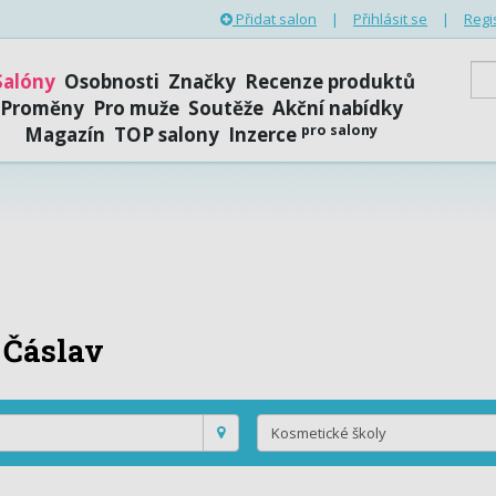
Přidat salon
|
Přihlásit se
|
Regi
Salóny
Osobnosti
Značky
Recenze produktů
Proměny
Pro muže
Soutěže
Akční nabídky
pro salony
Magazín
TOP salony
Inzerce
Čáslav