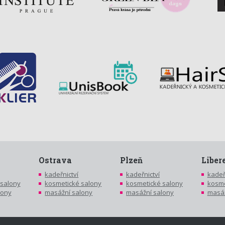
Ostrava
Plzeň
Liber
kadeřnictví
kadeřnictví
kadeř
 salony
kosmetické salony
kosmetické salony
kosme
lony
masážní salony
masážní salony
masáž