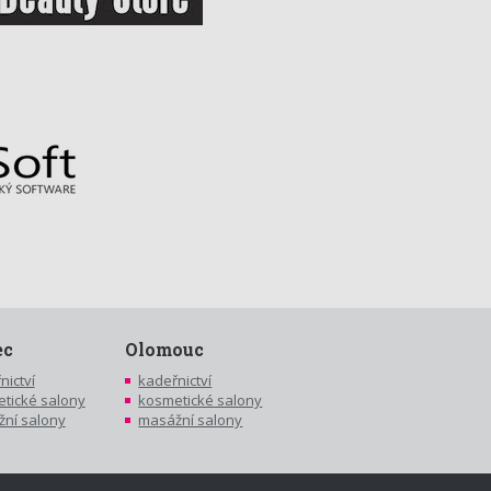
ec
Olomouc
nictví
kadeřnictví
tické salony
kosmetické salony
ní salony
masážní salony