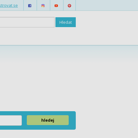
strovat se
hledej