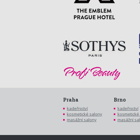
Praha
Brno
kadeřnictví
kadeřnictví
kosmetické salony
kosmetické
masážní salony
masážní sa