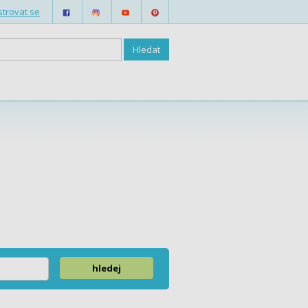
strovat se
hledej