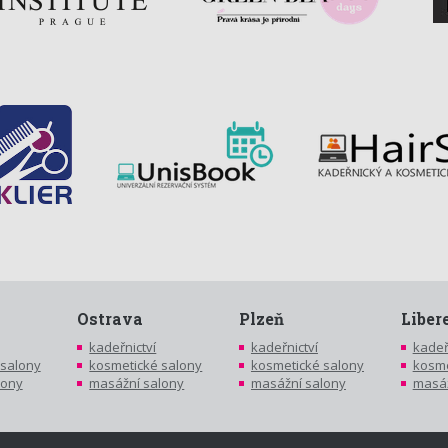
Ostrava
Plzeň
Liber
kadeřnictví
kadeřnictví
kadeř
 salony
kosmetické salony
kosmetické salony
kosme
lony
masážní salony
masážní salony
masáž