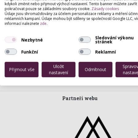
kdykoli změnit nebo přijmout výchozí nastavení. Tento banner můžete zavřít
pokračovat pouze se základními soubory cookie.
Zásady cookies
Údaje jsou shromažďovány za účelem personalizace reklamy a měření účinn
reklamních kampaní. Údaje mohou být sdíleny se společností Google LLC, ví
informací naleznete
zde
.
Sledování výkonu
Nezbytné
stránek
Funkční
Reklamní
Uložit
Spravo
Přijmout vše
Odmítnout
nastavení
nastave
Partneři webu