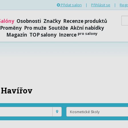
Přidat salon
|
Přihlásit se
|
Regi
Salóny
Osobnosti
Značky
Recenze produktů
Proměny
Pro muže
Soutěže
Akční nabídky
pro salony
Magazín
TOP salony
Inzerce
Havířov