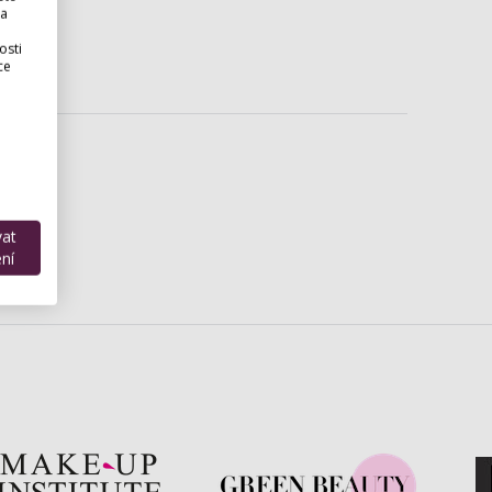
 a
osti
ce
vat
ní