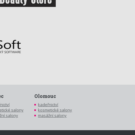
ec
Olomouc
nictví
kadeřnictví
tické salony
kosmetické salony
ní salony
masážní salony