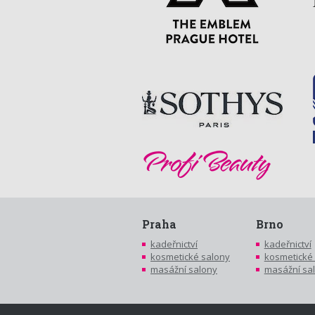
Praha
Brno
kadeřnictví
kadeřnictví
kosmetické salony
kosmetické
masážní salony
masážní sa