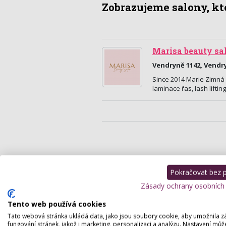
Zobrazujeme salony, kte
Marisa beauty sa
Vendryně 1142, Vendr
Since 2014 Marie Zimná 
laminace řas, lash lifting
Pokračovat bez př
Zásady ochrany osobních
Tento web používá cookies
Tato webová stránka ukládá data, jako jsou soubory cookie, aby umožnila z
fungování stránek, jakož i marketing, personalizaci a analýzu. Nastavení můž