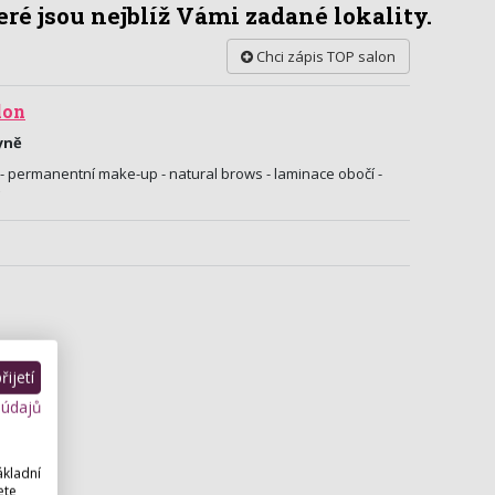
ré jsou nejblíž Vámi zadané lokality.
Chci zápis TOP salon
lon
yně
- permanentní make-up - natural brows - laminace obočí -
ijetí
 údajů
ákladní
ete