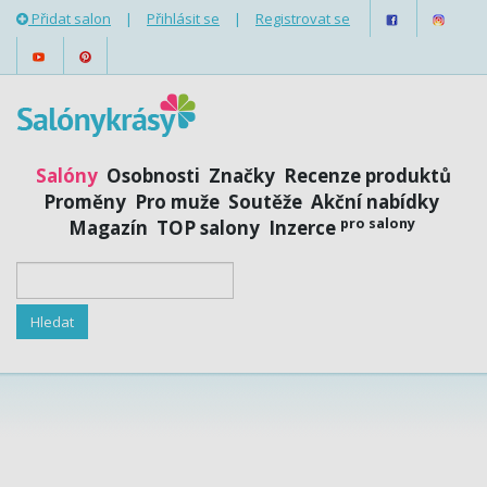
Přidat salon
|
Přihlásit se
|
Registrovat se
Salóny
Osobnosti
Značky
Recenze produktů
Proměny
Pro muže
Soutěže
Akční nabídky
pro salony
Magazín
TOP salony
Inzerce