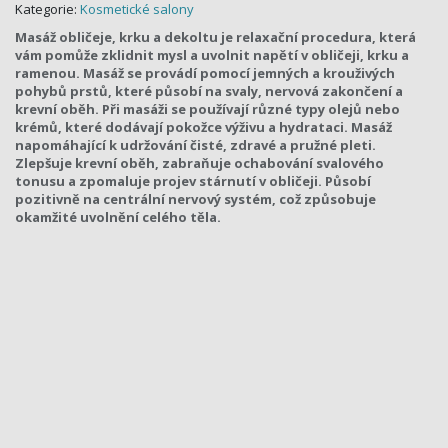
Kategorie:
Kosmetické salony
Masáž obličeje, krku a dekoltu je relaxační procedura, která
vám pomůže zklidnit mysl a uvolnit napětí v obličeji, krku a
ramenou. Masáž se provádí pomocí jemných a krouživých
pohybů prstů, které působí na svaly, nervová zakončení a
krevní oběh. Při masáži se používají různé typy olejů nebo
krémů, které dodávají pokožce výživu a hydrataci. Masáž
napomáhající k udržování čisté, zdravé a pružné pleti.
Zlepšuje krevní oběh, zabraňuje ochabování svalového
tonusu a zpomaluje projev stárnutí v obličeji. Působí
pozitivně na centrální nervový systém, což způsobuje
okamžité uvolnění celého těla.