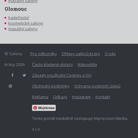
masážní salony
Olomouc
kadeřnictví
kosmetické salony
masážní salony
© Salony
Pro odborníky
Ohlasy salónů krásy
O nás
krásy 2026
Často kladené dotazy
Nápověda
Zásady používání Cookies a OU
Obchodní podmínky
Ochrana osobních údajů
Reklama
Odkazy
Instagram
Kontakt
Mojekrasa
Tento portál mediálně zastupuje Impression Media,
s.r.o.