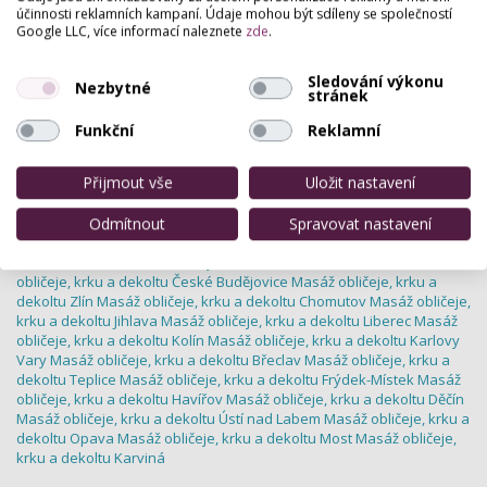
účinnosti reklamních kampaní. Údaje mohou být sdíleny se společností
Krásné rty i během horkých dnů
Google LLC, více informací naleznete
zde
.
Malé jehličky, velký efekt
Odličovací desatero
Sledování výkonu
Ztratila vaše pleť po Vánocích šťávu?
Nezbytné
stránek
Problémy s pletí v období menopauzy mají své řešení
Nadměrné pocení není normální, ale dá se ho zbavit
Funkční
Reklamní
Přijmout vše
Uložit nastavení
Masáž obličeje, krku a dekoltu Praha
Masáž obličeje, krku a dekoltu
Plzeň
Masáž obličeje, krku a dekoltu Brno
Masáž obličeje, krku a
dekoltu Olomouc
Masáž obličeje, krku a dekoltu Kladno
Masáž
Odmítnout
Spravovat nastavení
obličeje, krku a dekoltu Ostrava
Masáž obličeje, krku a dekoltu
Hradec Králové
Masáž obličeje, krku a dekoltu Pardubice
Masáž
obličeje, krku a dekoltu České Budějovice
Masáž obličeje, krku a
dekoltu Zlín
Masáž obličeje, krku a dekoltu Chomutov
Masáž obličeje,
krku a dekoltu Jihlava
Masáž obličeje, krku a dekoltu Liberec
Masáž
obličeje, krku a dekoltu Kolín
Masáž obličeje, krku a dekoltu Karlovy
Vary
Masáž obličeje, krku a dekoltu Břeclav
Masáž obličeje, krku a
dekoltu Teplice
Masáž obličeje, krku a dekoltu Frýdek-Místek
Masáž
obličeje, krku a dekoltu Havířov
Masáž obličeje, krku a dekoltu Děčín
Masáž obličeje, krku a dekoltu Ústí nad Labem
Masáž obličeje, krku a
dekoltu Opava
Masáž obličeje, krku a dekoltu Most
Masáž obličeje,
krku a dekoltu Karviná