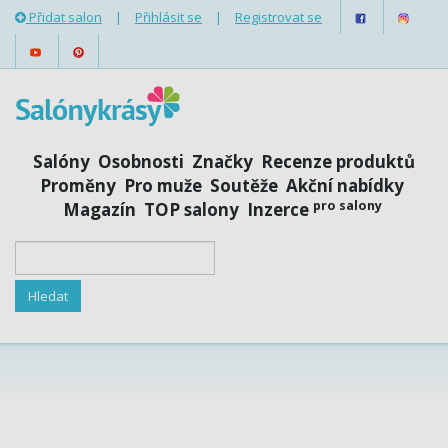
Přidat salon
|
Přihlásit se
|
Registrovat se
Salóny
Osobnosti
Značky
Recenze produktů
Proměny
Pro muže
Soutěže
Akční nabídky
pro salony
Magazín
TOP salony
Inzerce