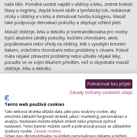
naše tělo. Pomáhá uvolnit napětí v obličeji a krku, zmírnit bolesti
hlavy a migrény, zlepšit krevní oběh a lymfatický tok, redukovat
otoky v obličeji a v krku a stimulovat tvorbu kolagenu. Masáž
také podporuje detoxikaci pokožky a zlepšuje vzhled pleti.
Masáž obličeje, krku a dekoltu je kontraindikována pro osoby
trpící akutními záněty pokožky, kožními chorobami, akné,
popáleninami nebo vředy na obličeji, lidé s vysokým krevním
tlakem, srdečními chorobami nebo problémy s cévami. Pokud
máte nějaké zdravotní problémy nebo užíváte nějaké léky,
poraďte se se svým lékařem předtím, než si objednáte masáž
obličeje, krku a dekoltu.
Celkově je masáž obličeje, krku a dekoltu skvělým způsobem,
jak si dopřát chvíli relaxace a péče o svoji pleť a celkovou
Pokračovat bez přijetí
pohodu.
Zásady ochrany osobních údajů
Čtěte také:
Tento web používá cookies
Tato webová stránka ukládá data, jako jsou soubory cookie, aby
Strašák jménem celulitida. Jak se jí účinně zbavit?
umožnila základní fungování stránek, jakož i marketing, personalizaci a
Pomoc, zlomila se mi kůže!
analýzu. Nastavení můžete kdykoli změnit nebo přijmout výchozí
Bambucké máslo nejen v kosmetice
nastavení. Tento banner můžete zavřít a pokračovat pouze se základními
Rakovina kůže – jak ji rozpoznáte?
soubory cookie.
Zásady cookies
Údaje jsou shromažďovány za účelem personalizace reklamy a měření
A zase ta (d)epilace! Vše, co jste o ní potřebovali vědět