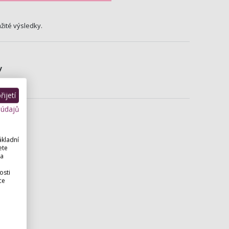
žité výsledky.
y
 masáží.
ijetí
 údajů
ákladní
ete
 a
osti
ce