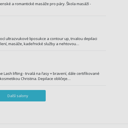
tenské a romantické masáže pro páry. Škola masáží -
í ultrazvukové liposukce a contour up, trvalou depilaci
álení, masáže, kadeřnické služby a nehtovou…
Lash lifting - trvalá na řasy + bravení, dále certifikované
 kosmetikou Christina. Depilace obličeje…
Další salony