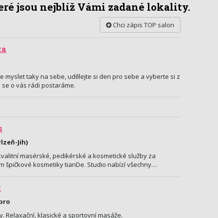
ré jsou nejblíž Vámi zadané lokality.
Chci zápis TOP salon
ka
e myslet taky na sebe, udělejte si den pro sebe a vyberte si z
i se o vás rádi postaráme.
s
lzeň-Jih)
kvalitní masérské, pedikérské a kosmetické služby za
m špičkové kosmetiky tianDe. Studio nabízí všechny…
k
íbro
y. Relaxační, klasické a sportovní masáže.