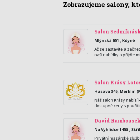
Zobrazujeme salony, kte
Salon Sedmikrás
Mlýnská 651 , Kdyně
Až se zastavíte a začnet
naší nabídky a přijďte m
Salon Krásy Loto
Husova 345, Merklín (P
Náš salon Krásy nabízí 
dostupné ceny s použití
David Rambouse
Na Vyhlídce 1455 , Stř
Privátní masárské služb