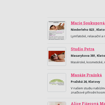
Marie Soukupová 
Niederleho 823 , Klato
Lymfatické, relaxační a
Studio Petra
Masarykova 381, Klat
Masérské, kosmetické, r
Masáže Pražská
Pražská 26, Klatovy
V našem studiu nabízíme
značkové přírodní kosm
Alice Fišerová M