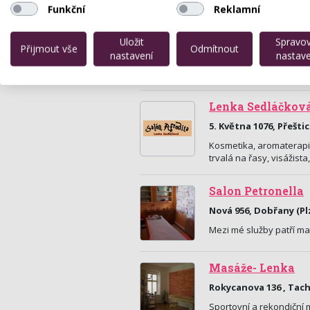
Funkční
Reklamní
Afrodita Centrum 
Uložit
Spravo
Tylova 1260, Přeštice
Přijmout vše
Odmítnout
nastavení
nastave
Právě se pro vás reali
makeup, permanentní řa
Lenka Sedláčkov
5. Května 1076, Přešti
Kosmetika, aromaterapi
trvalá na řasy, visážist
Salon Petronella
Nová 956, Dobřany (Pl
Mezi mé služby patří m
Masáže- Lenka
Rokycanova 136 , Tac
Sportovní a rekondiční