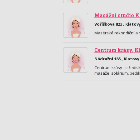
Masážní studio K
Voříškova 823 , Klatov
Masérské rekondiční a r
Centrum krásy, K
Nádražní 185 , Klatovy
Centrum krásy - středis
masáže, solárium, pedik