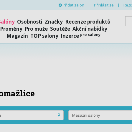
Přidat salon
|
Přihlásit se
|
Regi
Salóny
Osobnosti
Značky
Recenze produktů
Proměny
Pro muže
Soutěže
Akční nabídky
pro salony
Magazín
TOP salony
Inzerce
omažlice