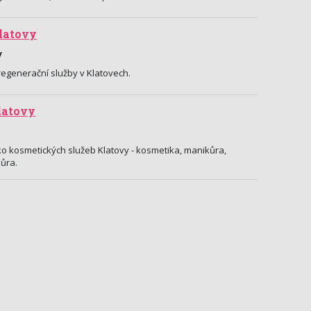
latovy
y
egenerační služby v Klatovech.
latovy
ko kosmetických služeb Klatovy - kosmetika, manikůra,
ůra.