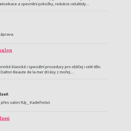
etoxikace a zpevnění pokožky, redukce celulitidy…
náprava.
salon
ické klasické i speciální procedury pro obličej i celé tělo.
Dalton Beaute de la mer (Krásy z moře),…
Plzeň
přes salon Ráj _ Kadeřnictví.
lzeň