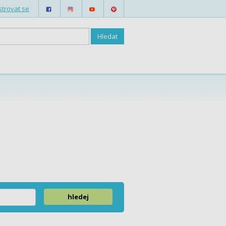
strovat se
hledej