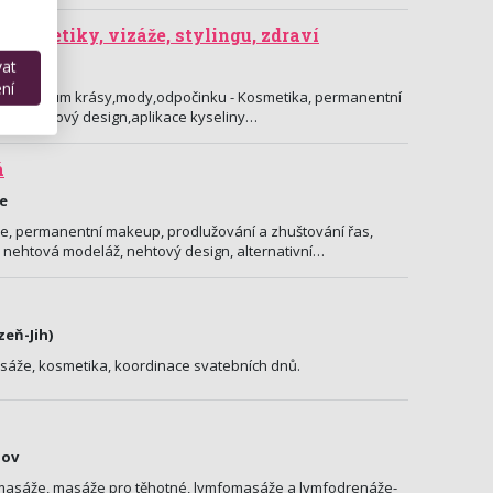
kosmetiky, vizáže, stylingu, zdraví
vat
ní
zuje centrum krásy,mody,odpočinku - Kosmetika, permanentní
sy,nehtový design,aplikace kyseliny…
á
ce
e, permanentní makeup, prodlužování a zhuštování řas,
a, nehtová modeláž, nehtový design, alternativní…
zeň-Jih)
asáže, kosmetika, koordinace svatebních dnů.
hov
 masáže, masáže pro těhotné, lymfomasáže a lymfodrenáže-