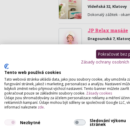
Vídeňská 32, Klatovy
Dokonalý zážitek - okam
JP Relax masáže
Dragounská 7, Klatov
Provádíme různé druhy
Pokračovat bez př
Zásady ochrany osobních
Tento web používá cookies
Tato webová stránka ukládá data, jako jsou soubory cookie, aby umožnila z
fungování stránek, jakož i marketing, personalizaci a analýzu. Nastavení můž
kdykoli změnit nebo přijmout výchozí nastavení. Tento banner můžete zavřít
pokračovat pouze se základními soubory cookie.
Zásady cookies
Údaje jsou shromažďovány za účelem personalizace reklamy a měření účinn
reklamních kampaní. Údaje mohou být sdíleny se společností Google LLC, ví
informací naleznete
zde
.
Sledování výkonu
Nezbytné
stránek