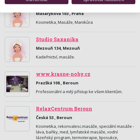
Salón Iva
Masarykova 103 , Praha
Kosmetika, Masáže, Manikůra
Studio Saxanika
Mezouň 134, Mezouň
Kadeřnictví, masáže.
www.krasne-nohy.cz
Prazšká 108 , Beroun
Profesionální a milý přístup ke všem klientům.
RelaxCentrum Beroun
Česká 53 , Beroun
Kosmetika, rekonvalesc.masáže, speciální masáže -
láva, baňky, med, lymfatické masáže, vodní
lázeňský program, termoterapie, liposukce,