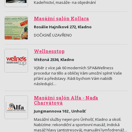
Kadeřnictví, masáže- na objednání
Masážní salón Kollara
Rosálie Hajníkové 272, Kladno
DOČASNĚ UZAVŘENO
Wellnesstop
Vítězná 2536, Kladno
Výběr z více jak 60 moderních SPA&Wellness
procedur na tělo a obličej Vám umožní splnit Vaše
přání a představy. Rádi bychom Vám nabídli
následující…
Masážní salón Alfa - Naďa
Charvátová
Jungmannova 102 , Unhošť
Masážní služby nejen pro Únhošť, Kladno a okolí.
Nabízíme: rekondiční a sportovní masáž, Indická
masáž hlavy (antistresová), manuální lymfodrenáž…