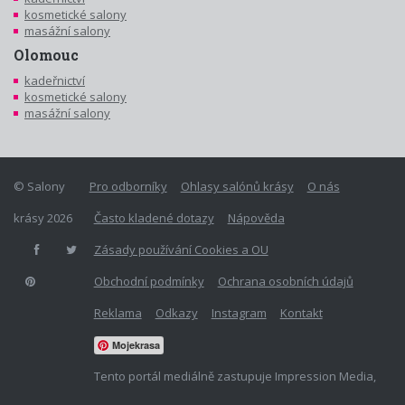
kosmetické salony
masážní salony
Olomouc
kadeřnictví
kosmetické salony
masážní salony
© Salony
Pro odborníky
Ohlasy salónů krásy
O nás
krásy 2026
Často kladené dotazy
Nápověda
Zásady používání Cookies a OU
Obchodní podmínky
Ochrana osobních údajů
Reklama
Odkazy
Instagram
Kontakt
Mojekrasa
Tento portál mediálně zastupuje Impression Media,