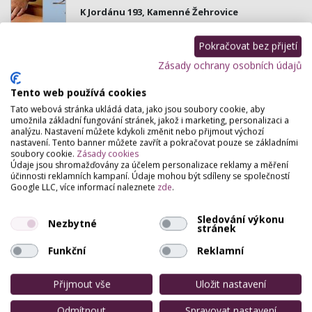
K Jordánu 193, Kamenné Žehrovice
Léčebné masáže a terapie dle postupů tradiční
čínské medicíny - TČM. Též masážní procedury:
Pokračovat bez přijetí
relaxační, regenerační, detoxikační a jiné se dozvíte
Zásady ochrany osobních údajů
na…
Tento web používá cookies
Studio Styll Tuchlovice
Tato webová stránka ukládá data, jako jsou soubory cookie, aby
umožnila základní fungování stránek, jakož i marketing, personalizaci a
Karlovarská 32 , Tuchlovice
analýzu. Nastavení můžete kdykoli změnit nebo přijmout výchozí
KOSMETIKA - LÍČENÍ - SHELLAC -DEPILACE - OŠETŘENÍ
nastavení. Tento banner můžete zavřít a pokračovat pouze se základními
soubory cookie.
Zásady cookies
GALVANICKOU ŽEHLIČKOU-MASÁŽE - BYLINKY -
Údaje jsou shromažďovány za účelem personalizace reklamy a měření
TVAROVÁNÍ POSTAVY - PRODEJ KOSMETIKY-
účinnosti reklamních kampaní. Údaje mohou být sdíleny se společností
PEDIKURA - MOKRÁ …
Google LLC, více informací naleznete
zde
.
Glam L studio Lucie Trnková
Sledování výkonu
Nezbytné
stránek
Havlíčkovo Náměstí 948, Praha
Funkční
Reklamní
Studio krásy a zdraví nabízí: kadeřnictví,
prodluzovani vlasu, svatební účesy, líčení,
kosmetika, esteticke dermatologie, vyplne vrasek,
Přijmout vše
Uložit nastavení
botox,…
Odmítnout
Spravovat nastavení