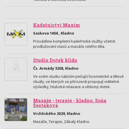
Kadeřnictví Maxim
Saskova 1656 , Kladno
Provádíme kompletní kadeřnické služby včetně
prodlužování vlasů a masáže celého těla.
Studio Dotek klidu
Čs. Armády 3208, Kladno
Ve svém studiu nabízím pečující kosmetické a tělové
rituály, ve kterých se přirozeně propojují viditelné
výsledky, hluboká relaxace a vědomý dotek.
Masáže - terapie - kladno, Soňa
Šestáková
Vrchlického 2029, Kladno
Masáže, Terapie, Zábaly Kladno.