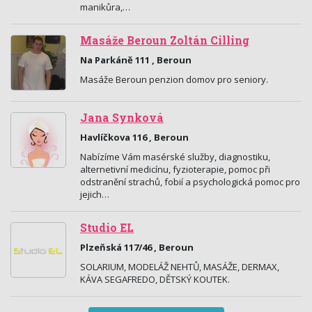
manikůra,…
Masáže Beroun Zoltán Cilling
Na Parkáně 111 , Beroun
Masáže Beroun penzion domov pro seniory.
Jana Synková
Havlíčkova 116 , Beroun
Nabízíme Vám masérské služby, diagnostiku,
alternetivní medicínu, fyzioterapie, pomoc při
odstranění strachů, fobií a psychologická pomoc pro
jejich…
Studio EL
Plzeňská 117/46 , Beroun
SOLARIUM, MODELÁŽ NEHTŮ, MASÁŽE, DERMAX,
KÁVA SEGAFREDO, DĚTSKÝ KOUTEK.