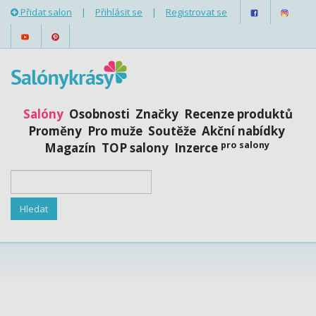
Přidat salon
|
Přihlásit se
|
Registrovat se
Salóny
Osobnosti
Značky
Recenze produktů
Proměny
Pro muže
Soutěže
Akční nabídky
pro salony
Magazín
TOP salony
Inzerce