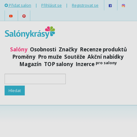
Přidat salon
|
Přihlásit se
|
Registrovat se
Salóny
Osobnosti
Značky
Recenze produktů
Proměny
Pro muže
Soutěže
Akční nabídky
pro salony
Magazín
TOP salony
Inzerce