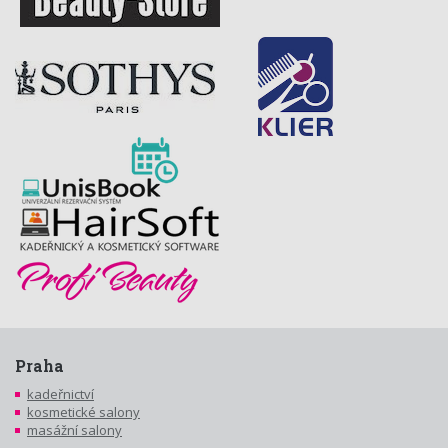
Praha
kadeřnictví
kosmetické salony
masážní salony