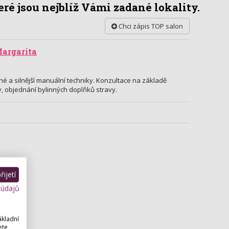
ré jsou nejblíž Vámi zadané lokality.
Chci zápis TOP salon
argarita
mné a silnější manuální techniky. Konzultace na základě
y, objednání bylinných doplňků stravy.
ijetí
 údajů
ákladní
ete