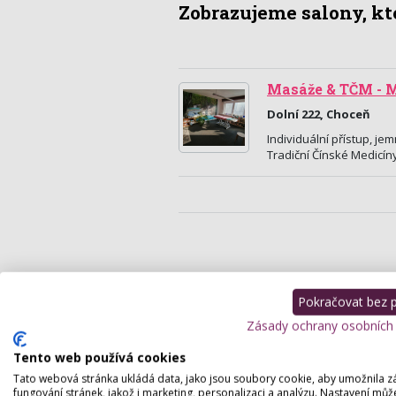
Zobrazujeme salony, kte
Masáže & TČM - M
Dolní 222, Choceň
Individuální přístup, je
Tradiční Čínské Medicín
Pokračovat bez př
Zásady ochrany osobních
Tento web používá cookies
Tato webová stránka ukládá data, jako jsou soubory cookie, aby umožnila z
fungování stránek, jakož i marketing, personalizaci a analýzu. Nastavení můž