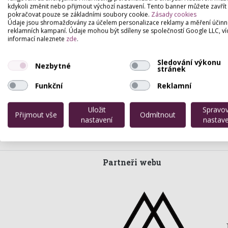
kdykoli změnit nebo přijmout výchozí nastavení. Tento banner můžete zavřít
pokračovat pouze se základními soubory cookie.
Zásady cookies
Údaje jsou shromažďovány za účelem personalizace reklamy a měření účinn
reklamních kampaní. Údaje mohou být sdíleny se společností Google LLC, ví
informací naleznete
zde
.
Sledování výkonu
Nezbytné
stránek
Funkční
Reklamní
Uložit
Spravo
Přijmout vše
Odmítnout
nastavení
nastave
Partneři webu