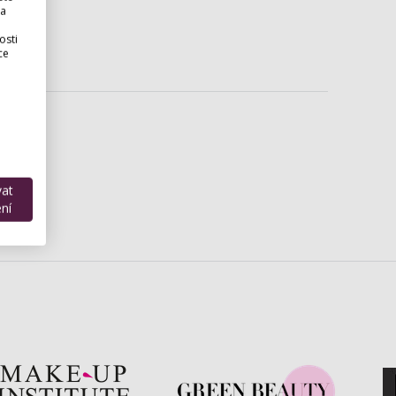
 a
osti
ce
vat
ní