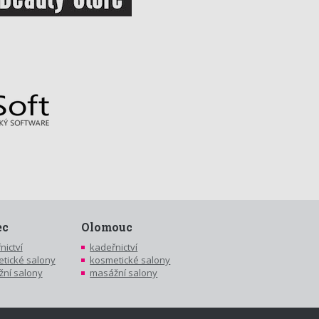
ec
Olomouc
nictví
kadeřnictví
tické salony
kosmetické salony
ní salony
masážní salony