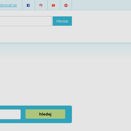
strovat se
hledej