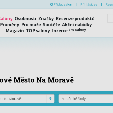
Přidat salon
|
Přihlásit se
|
Regi
Salóny
Osobnosti
Značky
Recenze produktů
Proměny
Pro muže
Soutěže
Akční nabídky
pro salony
Magazín
TOP salony
Inzerce
ové Město Na Moravě