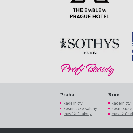
Praha
Brno
kadeřnictví
kadeřnictví
kosmetické salony
kosmetické
masážní salony
masážní sa