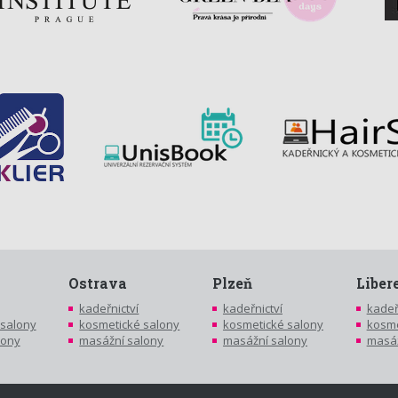
Ostrava
Plzeň
Liber
kadeřnictví
kadeřnictví
kadeř
 salony
kosmetické salony
kosmetické salony
kosme
lony
masážní salony
masážní salony
masáž