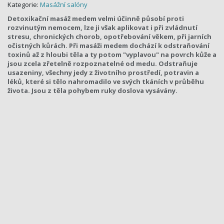
Kategorie:
Masážní salóny
Detoxikační masáž medem velmi účinně působí proti
rozvinutým nemocem, lze ji však aplikovat i při zvládnutí
stresu, chronických chorob, opotřebování věkem, při jarních
očistných kůrách. Při masáži medem dochází k odstraňování
toxinů až z hloubi těla a ty potom "vyplavou" na povrch kůže a
jsou zcela zřetelně rozpoznatelné od medu. Odstraňuje
usazeniny, všechny jedy z životního prostředí, potravin a
léků, které si tělo nahromadilo ve svých tkáních v průběhu
života. Jsou z těla pohybem ruky doslova vysávány.