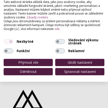
Tato webová stránka ukládá data, jako jsou soubory cookie, aby
Medová masáž Praha
Medová masáž Kladno
Medová masáž
umožnila základní fungování stránek, jakož i marketing, personalizaci a
Olomouc
Medová masáž Brno
Medová masáž České Budějovice
analýzu. Nastavení můžete kdykoli změnit nebo přijmout výchozí
Medová masáž Liberec
Medová masáž Plzeň
Medová masáž Opava
nastavení. Tento banner můžete zavřít a pokračovat pouze se základními
Medová masáž Ústí nad Labem
Medová masáž Ostrava
Medová
soubory cookie.
Zásady cookies
masáž Zlín
Medová masáž Hradec Králové
Medová masáž Karviná
Údaje jsou shromažďovány za účelem personalizace reklamy a měření
Medová masáž Kolín
Medová masáž Jihlava
Medová masáž
účinnosti reklamních kampaní. Údaje mohou být sdíleny se společností
Chomutov
Medová masáž Teplice
Medová masáž Pardubice
Medová
Google LLC, více informací naleznete
zde
.
masáž Frýdek-Místek
Medová masáž Havířov
Medová masáž Most
Medová masáž Karlovy Vary
Medová masáž Děčín
Sledování výkonu
Nezbytné
stránek
Funkční
Reklamní
Přijmout vše
Uložit nastavení
Odmítnout
Spravovat nastavení
Partneři webu
Staňte se naším partnerem