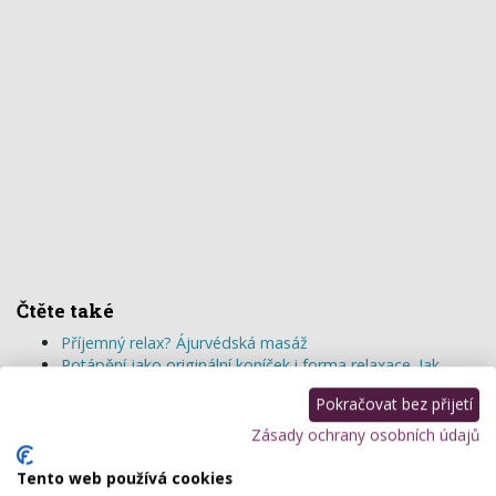
Čtěte také
Příjemný relax? Ájurvédská masáž
Potápění jako originální koníček i forma relaxace. Jak
na to?
Pokračovat bez přijetí
TOP 5 spa procedur, které musíte vyzkoušet!
Proč jsou masáže v těhotenství tak oblíbené?
Zásady ochrany osobních údajů
další zajímavosti na téma
Masáže, relaxace a wellness
Tento web používá cookies