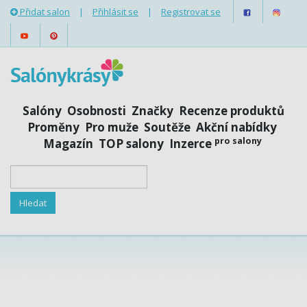
Přidat salon
|
Přihlásit se
|
Registrovat se
Salóny
Osobnosti
Značky
Recenze produktů
Proměny
Pro muže
Soutěže
Akční nabídky
pro salony
Magazín
TOP salony
Inzerce