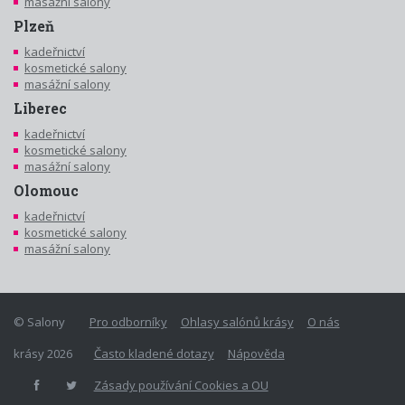
masážní salony
Plzeň
kadeřnictví
kosmetické salony
masážní salony
Liberec
kadeřnictví
kosmetické salony
masážní salony
Olomouc
kadeřnictví
kosmetické salony
masážní salony
© Salony
Pro odborníky
Ohlasy salónů krásy
O nás
krásy 2026
Často kladené dotazy
Nápověda
Zásady používání Cookies a OU