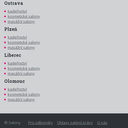
Ostrava
kadeřnictví
kosmetické salony
masážní salony
Plzeň
kadeřnictví
kosmetické salony
masážní salony
Liberec
kadeřnictví
kosmetické salony
masážní salony
Olomouc
kadeřnictví
kosmetické salony
masážní salony
© Salony
Pro odborníky
Ohlasy salónů krásy
O nás