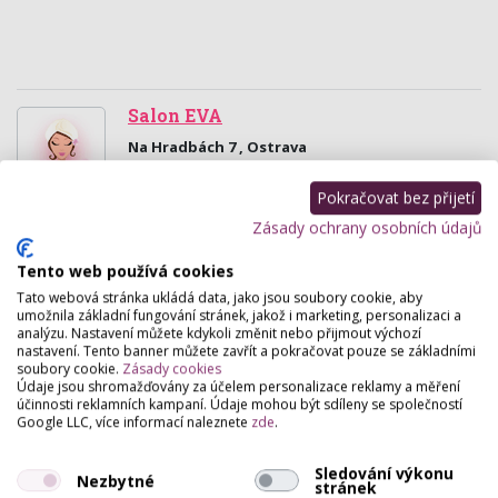
Salon EVA
Na Hradbách 7 , Ostrava
Dámské a panské kadeřnictví, manikůra, pedikůra,
Pokračovat bez přijetí
nehtová modeláž, prodlužování vlasů.
Zásady ochrany osobních údajů
Kadeřnictví Beauty Salon Princess
Tento web používá cookies
Masarykovo Náměstí 37/20, Ostrava
Tato webová stránka ukládá data, jako jsou soubory cookie, aby
Kadeřnický salon v centru Ostravy. Nabízíme
umožnila základní fungování stránek, jakož i marketing, personalizaci a
kadeřnické, kosmetické, manikérské a pedikérské
analýzu. Nastavení můžete kdykoli změnit nebo přijmout výchozí
nastavení. Tento banner můžete zavřít a pokračovat pouze se základními
služby, prodlužování vlasů a řas, brazilský keratin,…
soubory cookie.
Zásady cookies
Údaje jsou shromažďovány za účelem personalizace reklamy a měření
účinnosti reklamních kampaní. Údaje mohou být sdíleny se společností
Centrum prodlužování vlasů
Google LLC, více informací naleznete
zde
.
Masarykovo Náměstí 37/20, Ostrava
Salon v centru Ostravy naproti OD LASO, kompletní
Sledování výkonu
Nezbytné
stránek
kadeřnické, kosmetické, manikúrní a pedikúrní