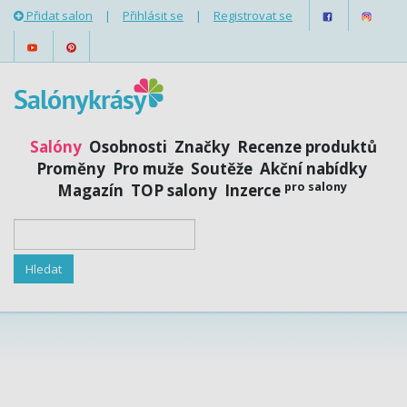
Přidat salon
|
Přihlásit se
|
Registrovat se
Salóny
Osobnosti
Značky
Recenze produktů
Proměny
Pro muže
Soutěže
Akční nabídky
pro salony
Magazín
TOP salony
Inzerce