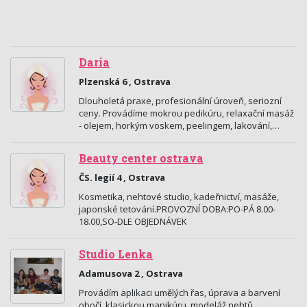
Daria
Plzenská 6 , Ostrava
Dlouholetá praxe, profesionální úroveň, seriozní
ceny. Provádíme mokrou pedikúru, relaxační masáž
- olejem, horkým voskem, peelingem, lakování,…
Beauty center ostrava
ČS. legií 4 , Ostrava
Kosmetika, nehtové studio, kadeřnictví, masáže,
japonské tetování.PROVOZNÍ DOBA:PO-PÁ 8.00-
18.00,SO-DLE OBJEDNÁVEK
Studio Lenka
Adamusova 2 , Ostrava
Provádím aplikaci umělých řas, úprava a barvení
obočí, klasickou manikúru, modeláž nehtů.