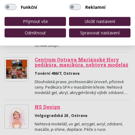
služby, prodlužování vlasů Extend Magic, nástřel…
Funkční
Reklamní
Vlasové studio Karin
Přijmout vše
Uložit nastavení
Dvořákova 26 , Ostrava
Odmítnout
Spravovat nastavení
Vlasove studio Karin nabízí kadeřnické služby pro
ženy, muže i děti. Pracujeme s kosmetikou loreal a
schwarzkopf.
Centrum Ostrava Mariánské Hory
pedikúra, manikúra, nehtová modeláž
Tovární 486/7, Ostrava
Dlouholetá praxe, profesionální úroveň, příznivé
ceny. Pedikúra SPA v masážním křesle. Nehtová
modeláž-gel, akryl, akrygel+široký výběr zdobení.…
NS Design
Volgogradská 20 , Ostrava
Nehtová modeláž, uv gel, acrygel, acryl, zdobení,
masáže, p-shine, depilace. Péče o ruce.