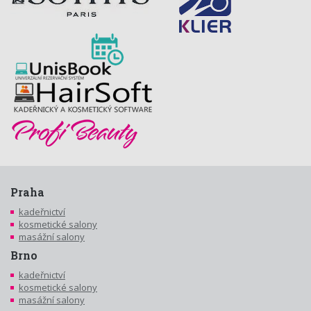
Praha
kadeřnictví
kosmetické salony
masážní salony
Brno
kadeřnictví
kosmetické salony
masážní salony