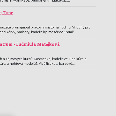
rofesní kvalifikace, permanentní Make-Up,…
g Time
i můžete pronajmout pracovní místo na hodinu. Vhodný pro
 pedikérky, barbery, kadeřníky, masérky! Kromě…
entrum - Ludmiula Matějková
ch a zájmových kurzů: Kosmetika, kadeřnice. Pedikúra a
úra a nehtová modeláž. Vizážistika a barvové…