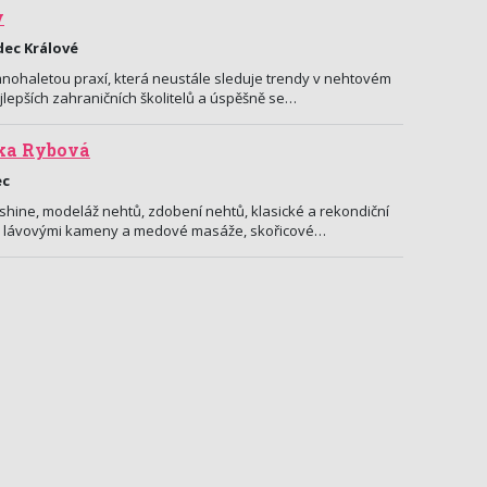
y
dec Králové
nohaletou praxí, která neustále sleduje trendy v nehtovém
jlepších zahraničních školitelů a úspěšně se…
dka Rybová
ec
hine, modeláž nehtů, zdobení nehtů, klasické a rekondiční
 lávovými kameny a medové masáže, skořicové…