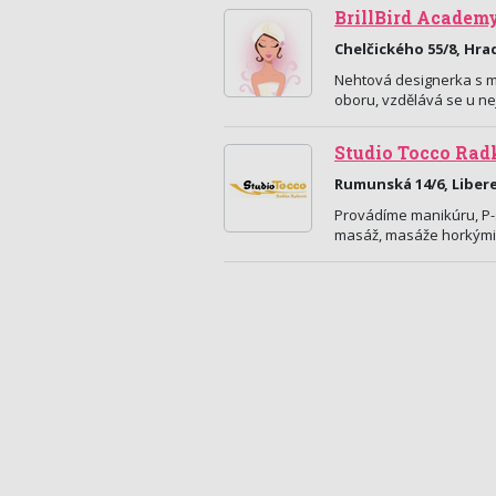
BrillBird Academ
Chelčického 55/8, Hra
Nehtová designerka s m
oboru, vzdělává se u ne
Studio Tocco Ra
Rumunská 14/6, Liber
Provádíme manikúru, P-s
masáž, masáže horkými