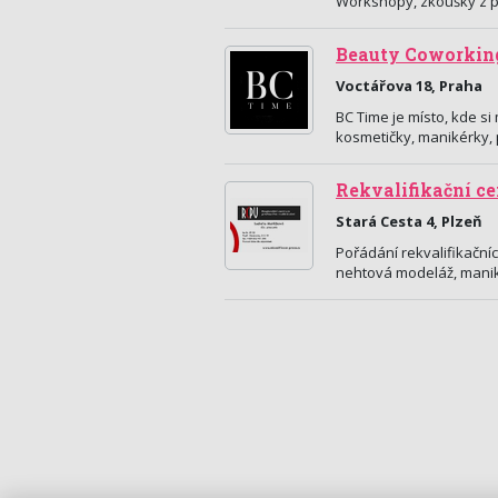
Workshopy, zkoušky z p
Beauty Coworkin
Voctářova 18, Praha
BC Time je místo, kde s
kosmetičky, manikérky,
Rekvalifikační c
Stará Cesta 4, Plzeň
Pořádání rekvalifikační
nehtová modeláž, manik