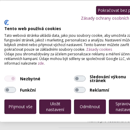
Pokračovat bez př
Zásady ochrany osobních
Tento web používá cookies
Beauty by Yvona
Tato webová stránka ukládá data, jako jsou soubory cookie, aby umožnila z
Štefánikova 2905/38, Z
fungování stránek, jakož i marketing, personalizaci a analýzu. Nastavení můž
kdykoli změnit nebo přijmout výchozí nastavení. Tento banner můžete zavřít
MODELÁŽ NEHTŮ | ŠKOL
pokračovat pouze se základními soubory cookie.
Zásady cookies
Údaje jsou shromažďovány za účelem personalizace reklamy a měření účinn
reklamních kampaní. Údaje mohou být sdíleny se společností Google LLC, ví
informací naleznete
zde
.
Andrea Vilčeková
Vašatova 1402, Kladno
Sledování výkonu
Nezbytné
Luxusní kosmetický obch
stránek
školení manikúry a neht
Funkční
Reklamní
Akademie nehtov
Uložit
Spravo
Přijmout vše
Odmítnout
Resselovo Náměstí 1,
nastavení
nastave
Akademie a školící centr
hlavně pro vzdělávání 