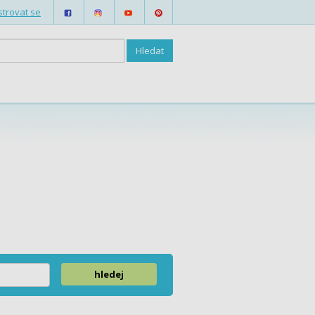
strovat se
hledej