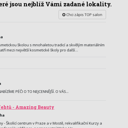
ré jsou nejblíž Vámi zadané lokality.
Chci zápis TOP salon
ha
metickou školou s mnohaletou tradicí a skvělým materiálním
ří mezi největší kosmetické školy pro další…
a
BÍZÍME PÉČI O TO NEJCENNĚJŠÍ. O VÁS...
ehtů - Amazing Beauty
aha
- Školící centrum v Praze a v Mostě, rekvalifikační Kurzy a