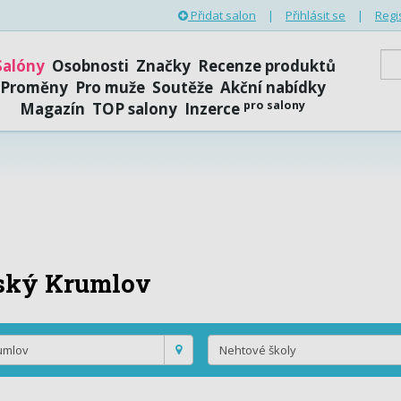
Přidat salon
|
Přihlásit se
|
Regi
Salóny
Osobnosti
Značky
Recenze produktů
Proměny
Pro muže
Soutěže
Akční nabídky
pro salony
Magazín
TOP salony
Inzerce
ský Krumlov