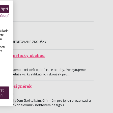
ijetí
 údajů
ákladní
lín
ete
 a
ENÍ | AKREDITOVANÉ ZKOUŠKY
osti
ce
 - kosmetický obchod
od pro komplexní péči o pleť, ruce a nohy. Poskytujeme
ové modeláže vč. kvalifikačních zkoušek pro…
ých designérek
vat
 Chrudim
ní
um slouží všem školitelkám, či firmám pro jejich prezentaci a
a stálé zdokonalování v nehtovém designu.